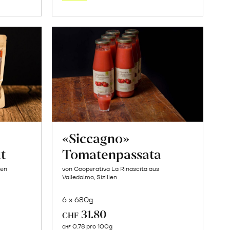
orb
Warenkorb
«Siccagno»
t
Tomatenpassata
ien
von Cooperativa La Rinascita aus
Valledolmo, Sizilien
6 x 680g
31.80
CHF
In
0.78 pro 100g
CHF