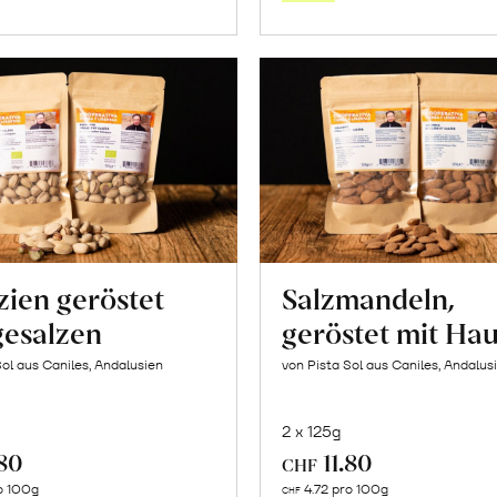
Warenkorb
Warenk
zien geröstet
Salzmandeln,
gesalzen
geröstet mit Hau
Sol aus Caniles, Andalusien
von Pista Sol aus Caniles, Andalus
2 x 125g
.80
11.80
CHF
In
In
o 100g
4.72 pro 100g
CHF