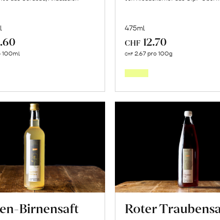
l
475ml
.60
12.70
CHF
In
In
o 100ml
2.67 pro 100g
CHF
den
den
Warenkorb
Warenk
ten-Birnensaft
Roter Traubensa