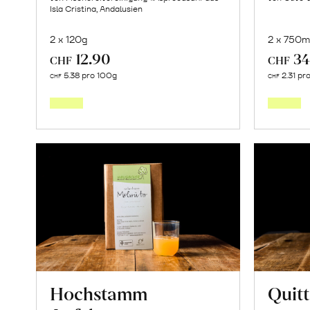
Isla Cristina, Andalusien
2 x 120g
2 x 750m
12.90
34
CHF
CHF
In
5.38 pro 100g
2.31 pr
CHF
CHF
den
Warenkorb
Hochstamm
Quit