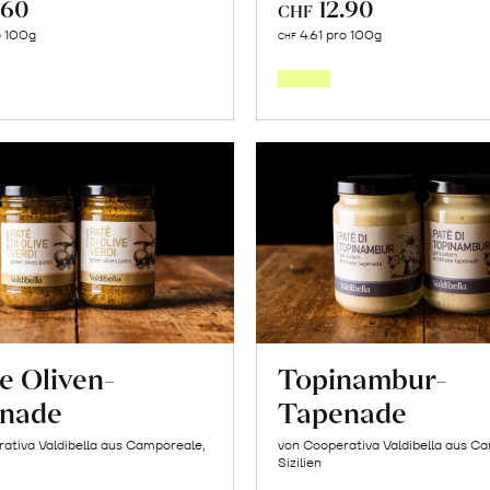
.60
12.90
CHF
In
In
o 100g
4.61 pro 100g
CHF
den
den
Warenkorb
Warenk
e Oliven-
Topinambur-
nade
Tapenade
ativa Valdibella aus Camporeale,
von Cooperativa Valdibella aus C
Sizilien