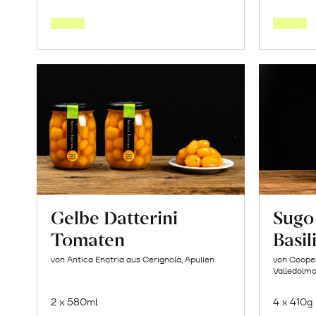
den
Warenkorb
Gelbe Datterini
Sugo
Tomaten
Basi
von Antica Enotria aus Cerignola, Apulien
von Cooper
Valledolmo,
2 x 580ml
4 x 410g