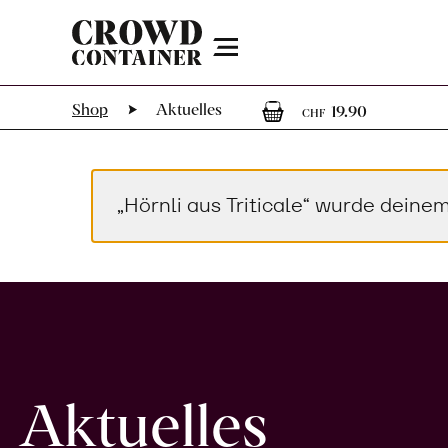
Menu
1
1 Artike
Shop
Aktuelles
19.90
CHF
„Hörnli aus Triticale“ wurde dein
Aktuelles