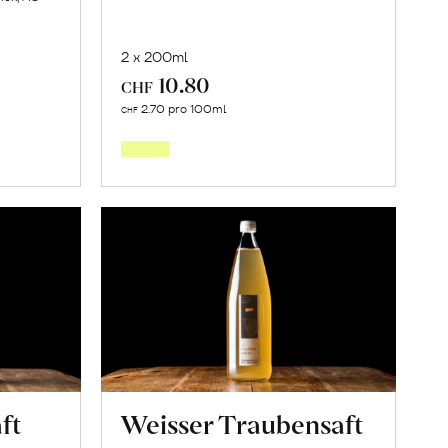
2 x 200ml
10.80
CHF
In
2.70 pro 100ml
CHF
den
orb
Warenkorb
ft
Weisser Traubensaft