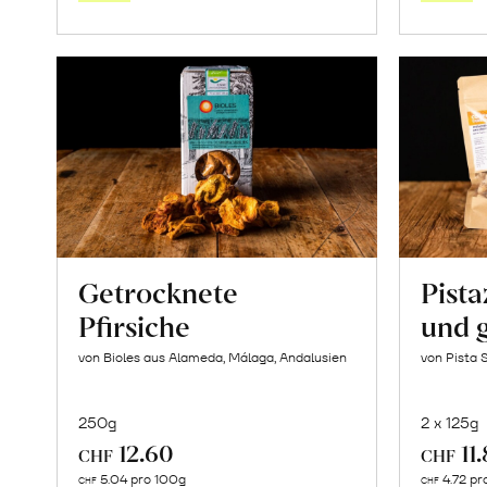
Saisonstart:
Frische
Post
Mango
«Osteen»
erfahren
Getrocknete
Pista
Pfirsiche
und 
von Bioles aus Alameda, Málaga, Andalusien
von Pista 
250g
2 x 125g
12.60
11
CHF
CHF
In
5.04 pro 100g
4.72 pr
CHF
CHF