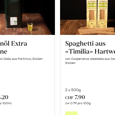
nöl Extra
Spaghetti aus
ine
«Timilia» Hartw
io Gallo aus Partinico, Sizilien
von Cooperativa Valdibella aus C
Sizilien
2 x 500g
5.20
7.90
CHF
In
In
ro 100ml
0.79 pro 100g
CHF
den
den