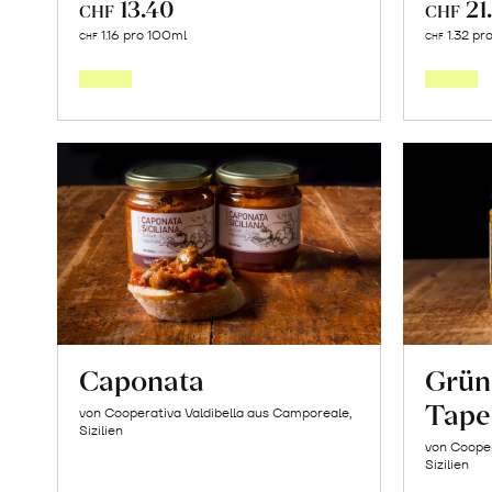
13.40
21
CHF
CHF
In
1.16 pro 100ml
1.32 pr
CHF
CHF
den
Warenkorb
Caponata
Grün
Tape
von Cooperativa Valdibella aus Camporeale,
Sizilien
von Cooper
Sizilien