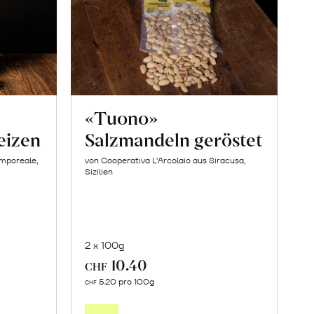
«Tuono»
eizen
Salzmandeln geröstet
amporeale,
von Cooperativa L’Arcolaio aus Siracusa,
Sizilien
2 x 100g
10.40
CHF
In
5.20 pro 100g
CHF
den