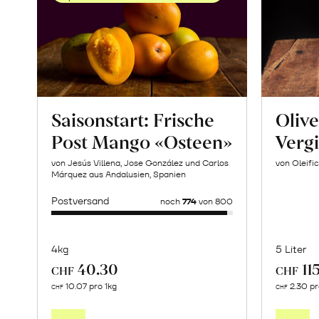
Saisonstart: Frische
Olive
Post Mango «Osteen»
Verg
von Jesús Villena, Jose González und Carlos
von Oleific
Márquez aus Andalusien, Spanien
Postversand
noch
774
von 800
4kg
5 Liter
40.30
11
CHF
CHF
Mehr
10.07 pro 1kg
2.30 p
CHF
CHF
über