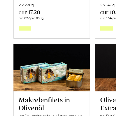
2 x 290g
2 x 140g
17.20
10
CHF
CHF
In
2.97 pro 100g
3.64 pr
CHF
CHF
den
Warenkorb
Makrelenfilets in
Oliv
Olivenöl
Extr
von Fischereivereinigung «Asprocasur» aus
von Olivo 