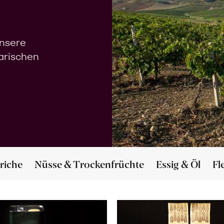
unsere
narischen
riche
Nüsse & Trockenfrüchte
Essig & Öl
Fl