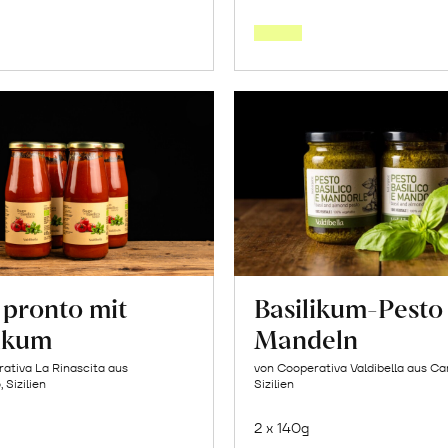
den
den
Warenkorb
Warenk
 pronto mit
Basilikum-Pesto
likum
Mandeln
ativa La Rinascita aus
von Cooperativa Valdibella aus C
 Sizilien
Sizilien
2 x 140g