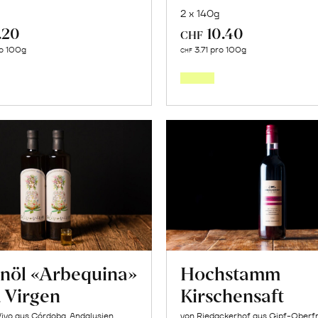
2 x 140g
.20
10.40
CHF
In
In
o 100g
3.71 pro 100g
CHF
den
den
Warenkorb
Warenk
enöl «Arbequina»
Hochstamm
a Virgen
Kirschensaft
Vivo aus Córdoba, Andalusien
von Riedackerhof aus Gipf-Oberfr