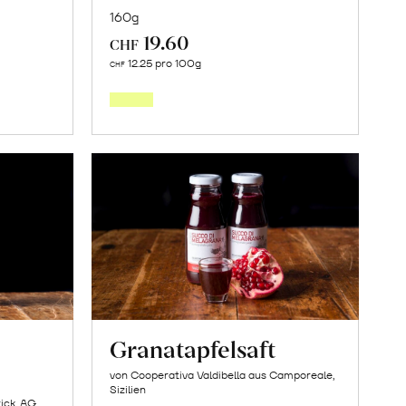
160g
19.60
CHF
In
12.25 pro 100g
CHF
den
orb
Warenkorb
Granatapfelsaft
von Cooperativa Valdibella aus Camporeale,
Sizilien
ick, AG