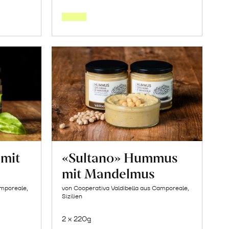
den
orb
Warenkorb
 mit
«Sultano» Hummus
mit Mandelmus
amporeale,
von Cooperativa Valdibella aus Camporeale,
Sizilien
2 x 220g