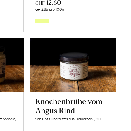
12.60
CHF
In
2.86 pro 100g
CHF
den
orb
Warenkorb
Knochenbrühe vom
Angus Rind
amporeale,
von Hof Silberdistel aus Holderbank, SO