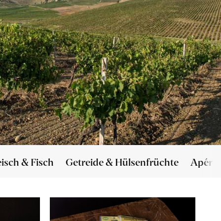
eisch & Fisch
Getreide & Hülsenfrüchte
Apéro