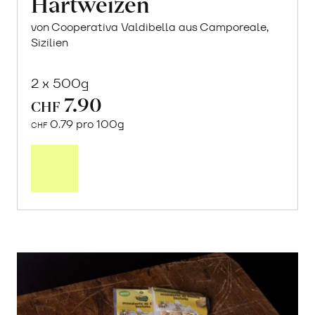
Hartweizen
von Cooperativa Valdibella aus Camporeale,
Sizilien
2 x 500g
7.90
CHF
0.79 pro 100g
CHF
In
den
Warenkorb