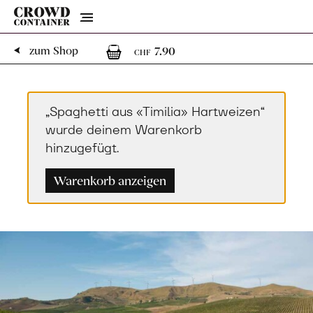
Menu
1
1 Artikel im Warenko
zum Shop
7.90
CHF
„Spaghetti aus «Timilia» Hartweizen“
wurde deinem Warenkorb
hinzugefügt.
Warenkorb anzeigen