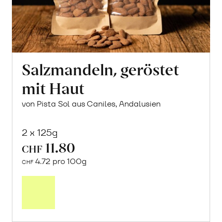
Salzmandeln, geröstet
mit Haut
von Pista Sol aus Caniles, Andalusien
2 x 125g
11.80
CHF
4.72 pro 100g
CHF
In
den
Warenkorb