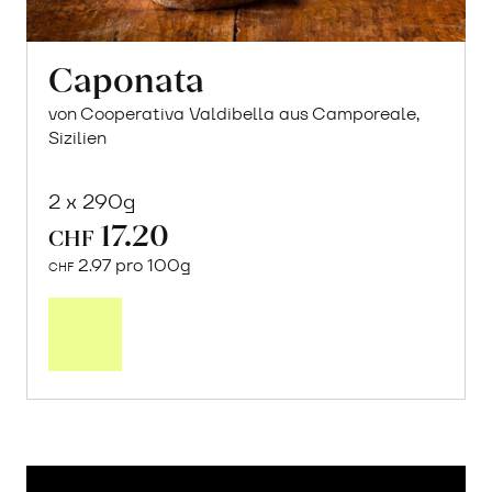
Caponata
von Cooperativa Valdibella aus Camporeale,
Sizilien
2 x 290g
17.20
CHF
2.97 pro 100g
CHF
In
den
Warenkorb