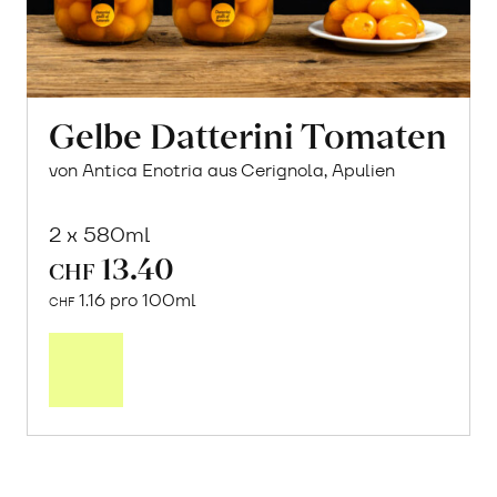
Gelbe Datterini Tomaten
von Antica Enotria aus Cerignola, Apulien
2 x 580ml
13.40
CHF
1.16 pro 100ml
CHF
In
den
Warenkorb