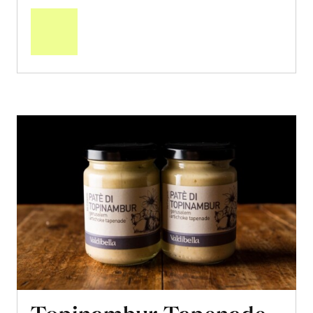
den
Warenkorb
Topinambur-Tapenade