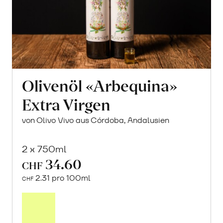
Olivenöl «Arbequina»
Extra Virgen
von Olivo Vivo aus Córdoba, Andalusien
2 x 750ml
34.60
CHF
2.31 pro 100ml
CHF
In
den
Warenkorb