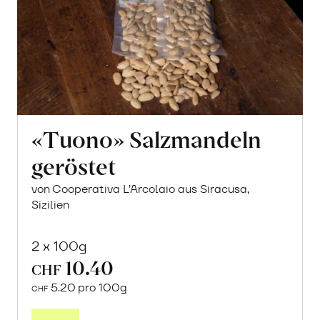
«Tuono» Salzmandeln
geröstet
von Cooperativa L’Arcolaio aus Siracusa,
Sizilien
2 x 100g
10.40
CHF
5.20 pro 100g
CHF
In
den