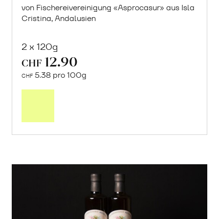
von Fischereivereinigung «Asprocasur» aus Isla
Cristina, Andalusien
2 x 120g
12.90
CHF
5.38 pro 100g
CHF
In
den
Warenkorb