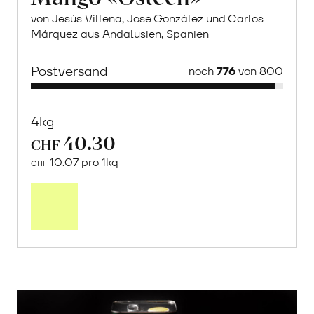
von Jesús Villena, Jose González und Carlos
Márquez aus Andalusien, Spanien
Postversand
noch
776
von 800
4kg
40.30
CHF
10.07 pro 1kg
CHF
Mehr
über
Saisonstart:
Frische
Post
Mango
«Osteen»
erfahren