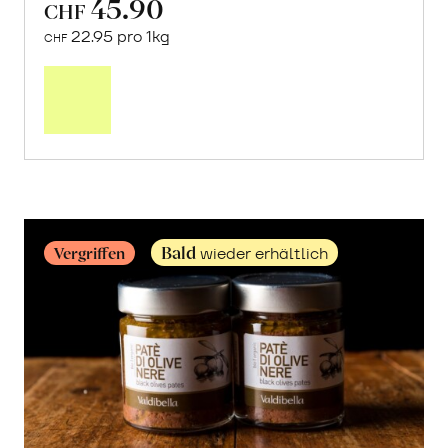
45.90
CHF
22.95 pro 1kg
CHF
Mehr
über
Frische
Post:
Maracujas
erfahren
Bald
Vergriffen
wieder erhältlich