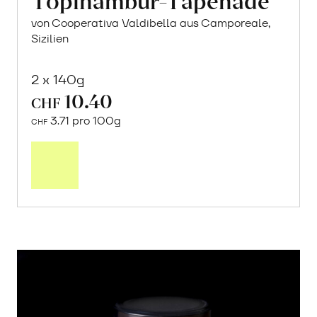
von Cooperativa Valdibella aus Camporeale,
Sizilien
2 x 140g
10.40
CHF
3.71 pro 100g
CHF
In
den
Warenkorb