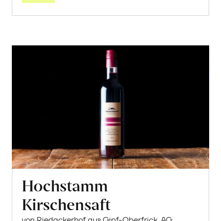
Hochstamm
Kirschensaft
von Riedackerhof aus Gipf-Oberfrick, AG