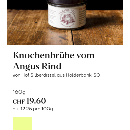
Knochenbrühe vom
Angus Rind
von Hof Silberdistel aus Holderbank, SO
160g
19.60
CHF
12.25 pro 100g
CHF
In
den
Warenkorb