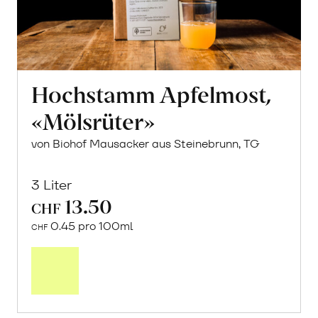
Hochstamm Apfelmost,
«Mölsrüter»
von Biohof Mausacker aus Steinebrunn, TG
3 Liter
13.50
CHF
0.45 pro 100ml
CHF
In
den
Warenkorb