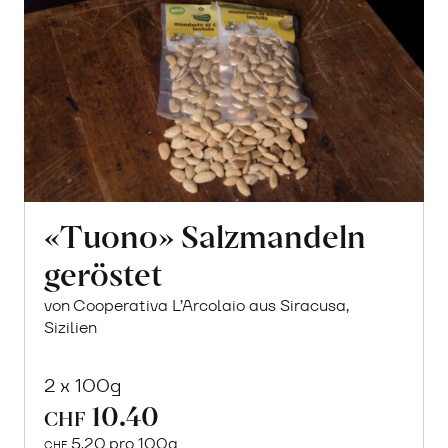
«Tuono» Salzmandeln
geröstet
von Cooperativa L’Arcolaio aus Siracusa,
Sizilien
2 x 100g
10.40
CHF
5.20 pro 100g
CHF