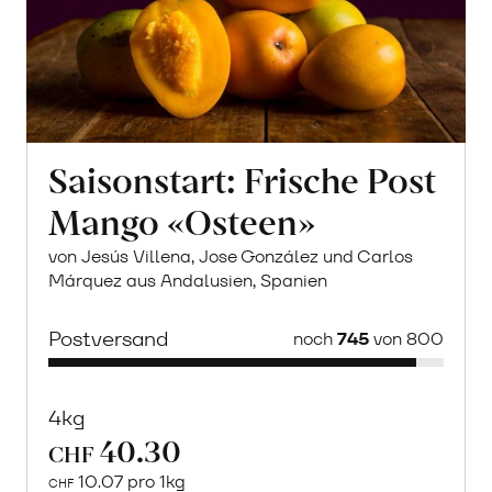
Saisonstart: Frische Post
Mango «Osteen»
von Jesús Villena, Jose González und Carlos
Márquez aus Andalusien, Spanien
Postversand
noch
745
von 800
4kg
40.30
CHF
10.07 pro 1kg
CHF