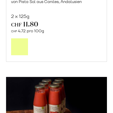
von Pista Sol aus Caniles, Andalusien
2 x 125g
11.80
CHF
4.72 pro 100g
CHF
In
den
Warenkorb