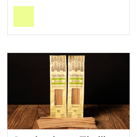
Mehr
über
Saisonstart:
Frische
Post
Mango
«Osteen»
erfahren