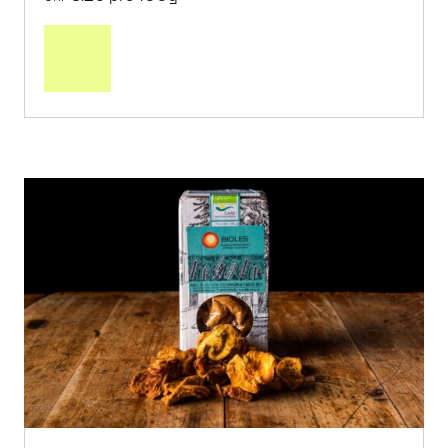
In
den
Warenkorb