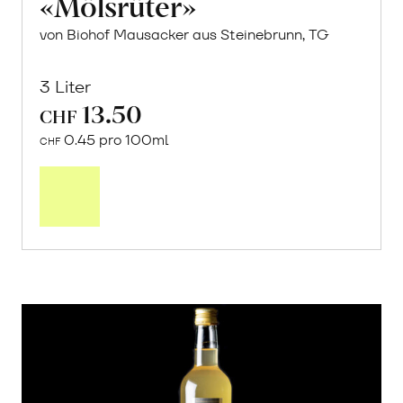
«Mölsrüter»
von Biohof Mausacker aus Steinebrunn, TG
3 Liter
13.50
CHF
0.45 pro 100ml
CHF
In
den
Warenkorb