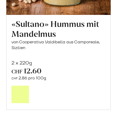
«Sultano» Hummus mit
Mandelmus
von Cooperativa Valdibella aus Camporeale,
Sizilien
2 x 220g
12.60
CHF
2.86 pro 100g
CHF
In
den
Warenkorb