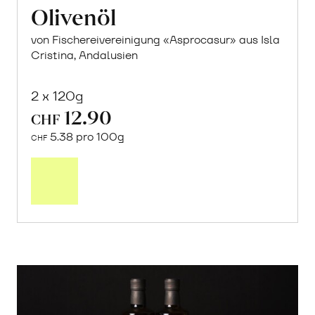
Olivenöl
von Fischereivereinigung «Asprocasur» aus Isla
Cristina, Andalusien
2 x 120g
12.90
CHF
5.38 pro 100g
CHF
In
den
Warenkorb