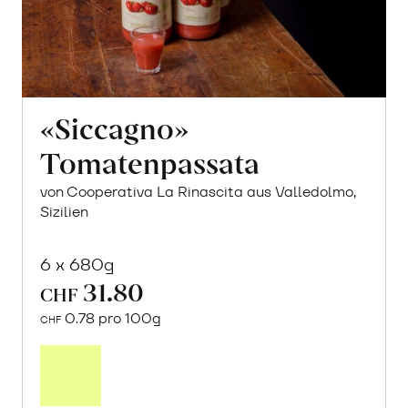
«Siccagno»
Tomatenpassata
von Cooperativa La Rinascita aus Valledolmo,
Sizilien
6 x 680g
31.80
CHF
0.78 pro 100g
CHF
In
den
Warenkorb