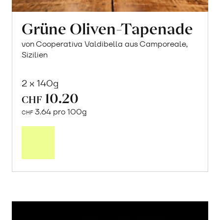
Grüne Oliven-Tapenade
von Cooperativa Valdibella aus Camporeale,
Sizilien
2 x 140g
10.20
CHF
3.64 pro 100g
CHF
In
den
Warenkorb