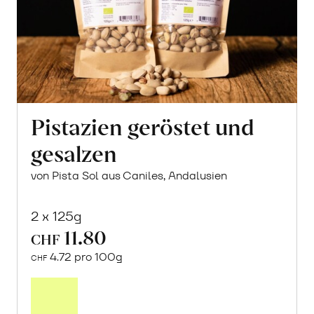
Pistazien geröstet und
gesalzen
von Pista Sol aus Caniles, Andalusien
2 x 125g
11.80
CHF
4.72 pro 100g
CHF
In
den
Warenkorb