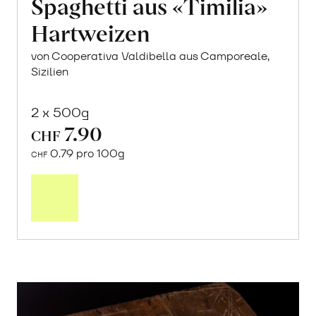
Spaghetti aus «Timilia»
Hartweizen
von Cooperativa Valdibella aus Camporeale,
Sizilien
2 x 500g
7.90
CHF
0.79 pro 100g
CHF
In
den
Warenkorb