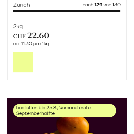
Zürich
noch
129
von 130
2kg
22.60
CHF
11.30 pro 1kg
CHF
Mehr
über
Trauben
«Solaris»
erfahren
bestellen bis 25.8., Versand erste
Septemberhälfte