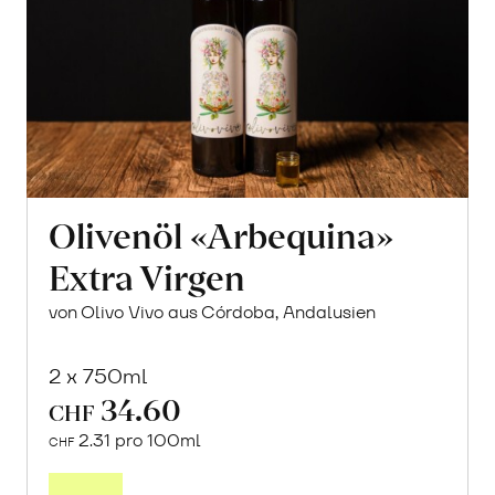
Olivenöl «Arbequina»
Extra Virgen
von Olivo Vivo aus Córdoba, Andalusien
2 x 750ml
34.60
CHF
2.31 pro 100ml
CHF
In
den