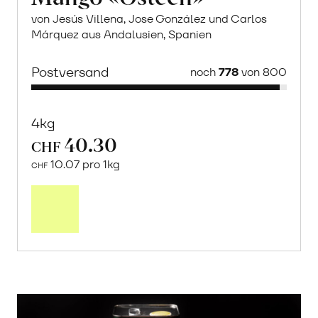
von Jesús Villena, Jose González und Carlos
Márquez aus Andalusien, Spanien
Postversand
noch
778
von 800
4kg
40.30
CHF
10.07 pro 1kg
CHF
Mehr
über
Saisonstart:
Frische
Post
Mango
«Osteen»
erfahren