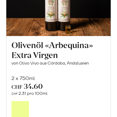
Olivenöl «Arbequina»
Extra Virgen
von Olivo Vivo aus Córdoba, Andalusien
2 x 750ml
34.60
CHF
2.31 pro 100ml
CHF
In
den
Warenkorb