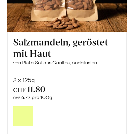
Salzmandeln, geröstet
mit Haut
von Pista Sol aus Caniles, Andalusien
2 x 125g
11.80
CHF
4.72 pro 100g
CHF
In
den
Warenkorb