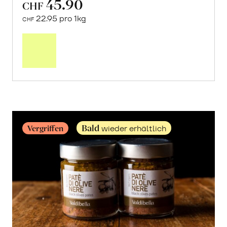
45.90
CHF
22.95 pro 1kg
CHF
Mehr
über
Frische
Post:
Maracujas
erfahren
Bald
Vergriffen
wieder erhältlich