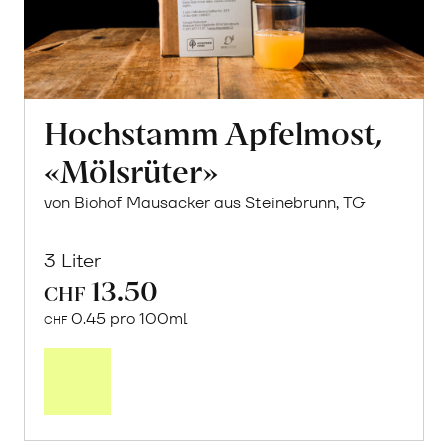
Hochstamm Apfelmost,
«Mölsrüter»
von Biohof Mausacker aus Steinebrunn, TG
3 Liter
13.50
CHF
0.45 pro 100ml
CHF
In
den
Warenkorb