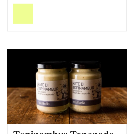
den
Warenkorb
Topinambur-Tapenade