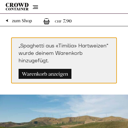
Menu
1
1 Artikel im Warenko
zum Shop
7.90
CHF
„Spaghetti aus «Timilia» Hartweizen“
wurde deinem Warenkorb
hinzugefügt.
Warenkorb anzeigen