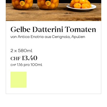
Gelbe Datterini Tomaten
von Antica Enotria aus Cerignola, Apulien
2 x 580ml
13.40
CHF
1.16 pro 100ml
CHF
In
den
Warenkorb