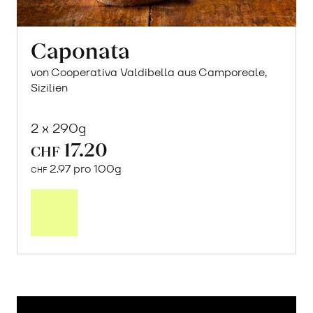
Caponata
von Cooperativa Valdibella aus Camporeale,
Sizilien
2 x 290g
17.20
CHF
2.97 pro 100g
CHF
In
den
Warenkorb