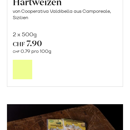
Hartweizen
von Cooperativa Valdibella aus Camporeale,
Sizilien
2 x 500g
7.90
CHF
0.79 pro 100g
CHF
In
den
Warenkorb