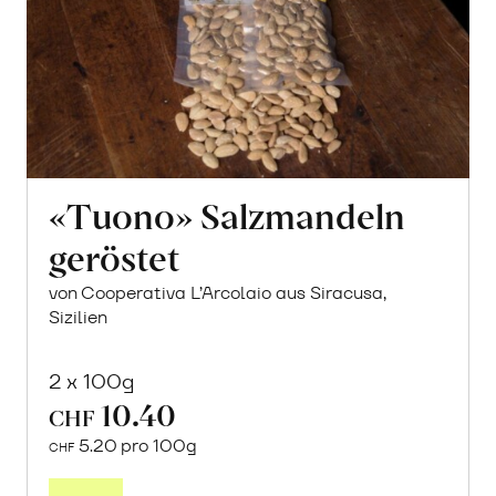
«Tuono» Salzmandeln
geröstet
von Cooperativa L’Arcolaio aus Siracusa,
Sizilien
2 x 100g
10.40
CHF
5.20 pro 100g
CHF
In
den