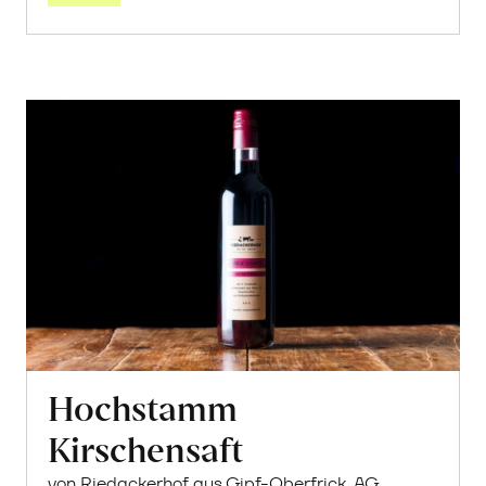
Hochstamm
Kirschensaft
von Riedackerhof aus Gipf-Oberfrick, AG