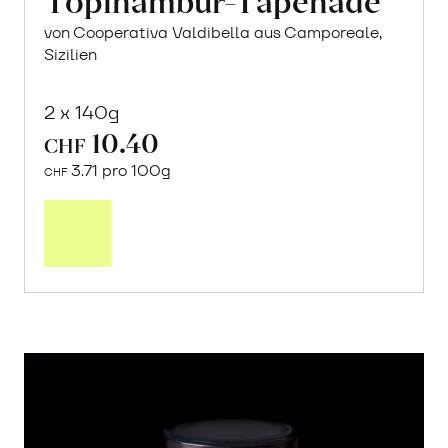
von Cooperativa Valdibella aus Camporeale,
Sizilien
2 x 140g
10.40
CHF
3.71 pro 100g
CHF
In
den
Warenkorb