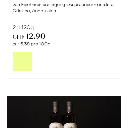
von Fischereivereinigung «Asprocasur» aus Isla
Cristina, Andalusien
2 x 120g
12.90
CHF
5.38 pro 100g
CHF
In
den
Warenkorb