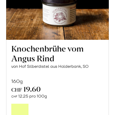
Knochenbrühe vom
Angus Rind
von Hof Silberdistel aus Holderbank, SO
160g
19.60
CHF
12.25 pro 100g
CHF
In
den
Warenkorb