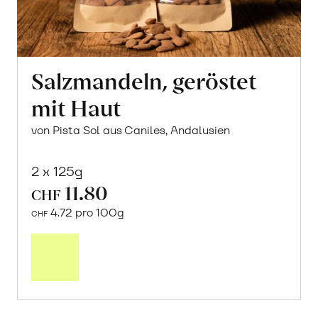
Salzmandeln, geröstet
mit Haut
von Pista Sol aus Caniles, Andalusien
2 x 125g
11.80
CHF
4.72 pro 100g
CHF
In
den
Warenkorb