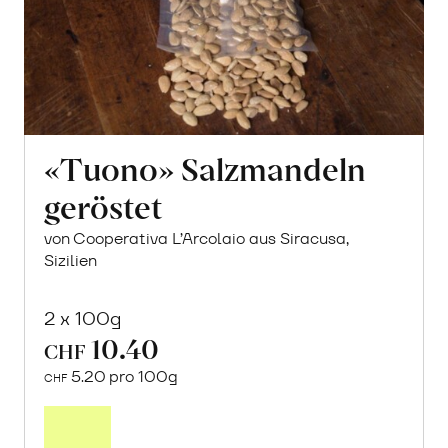
«Tuono» Salzmandeln
geröstet
von Cooperativa L’Arcolaio aus Siracusa,
Sizilien
2 x 100g
10.40
CHF
5.20 pro 100g
CHF
In
den
Warenkorb