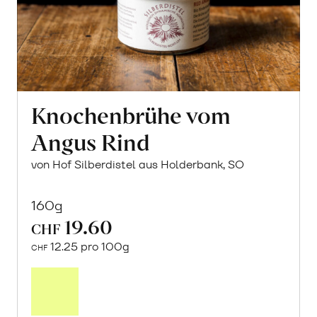
Knochenbrühe vom
Angus Rind
von Hof Silberdistel aus Holderbank, SO
160g
19.60
CHF
12.25 pro 100g
CHF
In
den
Warenkorb