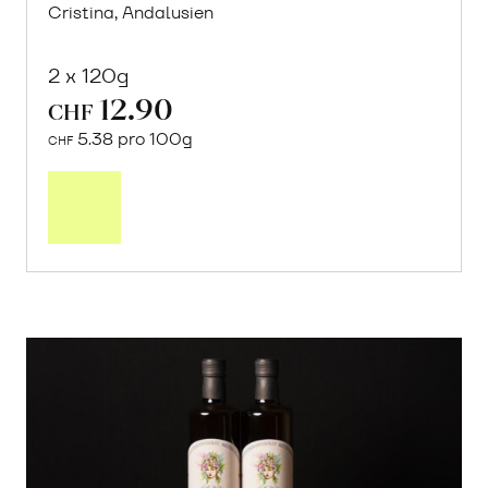
Cristina, Andalusien
2 x 120g
12.90
CHF
5.38 pro 100g
CHF
In
den
Warenkorb