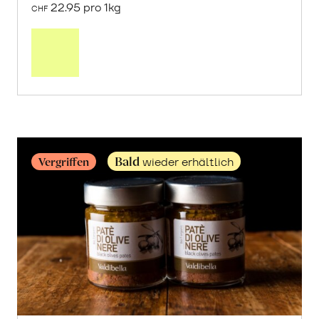
22.95 pro 1kg
CHF
Mehr
über
Frische
Post:
Maracujas
erfahren
Bald
Vergriffen
wieder erhältlich