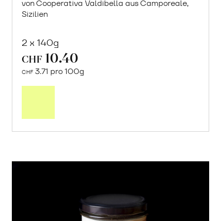
von Cooperativa Valdibella aus Camporeale,
Sizilien
2 x 140g
10.40
CHF
3.71 pro 100g
CHF
In
den
Warenkorb