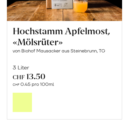
Hochstamm Apfelmost,
«Mölsrüter»
von Biohof Mausacker aus Steinebrunn, TG
3 Liter
13.50
CHF
0.45 pro 100ml
CHF
In
den
Warenkorb