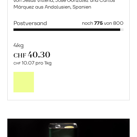
von Jesús Villena, Jose González und Carlos
Márquez aus Andalusien, Spanien
Postversand
noch
775
von 800
4kg
40.30
CHF
10.07 pro 1kg
CHF
Mehr
über
Saisonstart:
Frische
Post
Mango
«Osteen»
erfahren