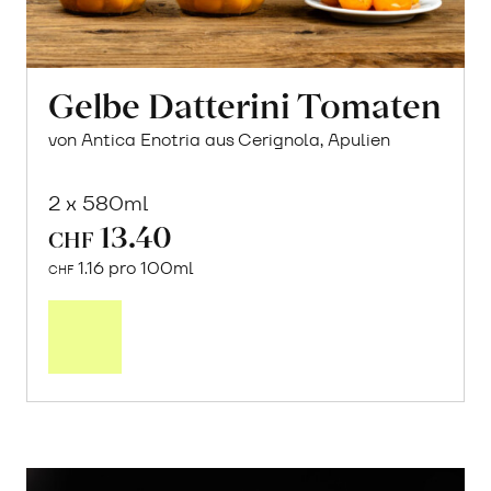
Gelbe Datterini Tomaten
von Antica Enotria aus Cerignola, Apulien
2 x 580ml
13.40
CHF
1.16 pro 100ml
CHF
In
den
Warenkorb