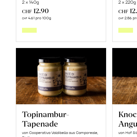
2 x 140g
2 x 220g
12.90
12
CHF
CHF
In
4.61 pro 100g
2.86 pr
CHF
CHF
den
Warenkorb
Topinambur-
Knoc
Tapenade
Angu
von Cooperativa Valdibella aus Camporeale,
von Hof Si