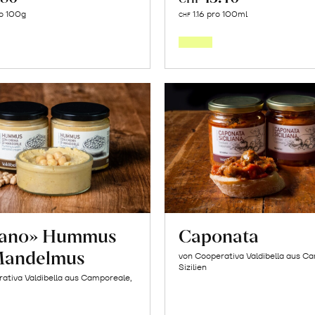
In
In
o 100g
1.16 pro 100ml
CHF
den
den
Warenkorb
Warenk
tano» Hummus
Caponata
Mandelmus
von Cooperativa Valdibella aus C
Sizilien
ativa Valdibella aus Camporeale,