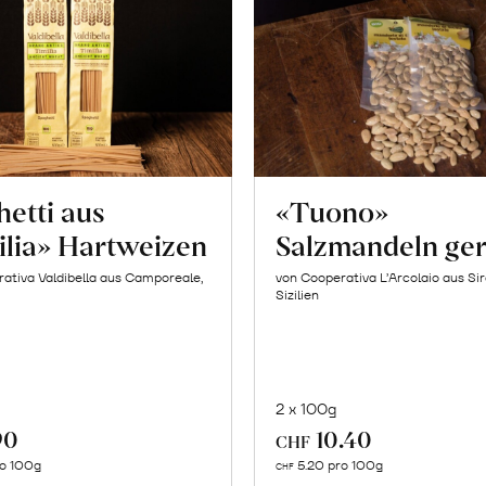
etti aus
«Tuono»
ilia» Hartweizen
Salzmandeln ger
ativa Valdibella aus Camporeale,
von Cooperativa L’Arcolaio aus Si
Sizilien
2 x 100g
90
10.40
CHF
In
In
ro 100g
5.20 pro 100g
CHF
den
den