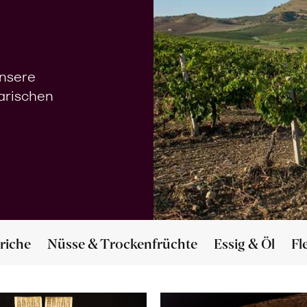
unsere
narischen
riche
Nüsse & Trockenfrüchte
Essig & Öl
Fl