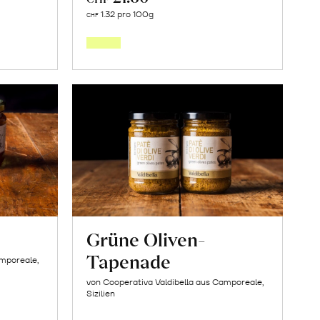
In
1.32 pro 100g
CHF
den
orb
Warenkorb
Grüne Oliven-
Tapenade
amporeale,
von Cooperativa Valdibella aus Camporeale,
Sizilien