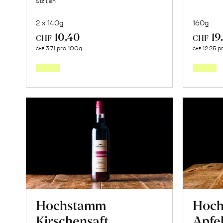
Sizilien
2 x 140g
160g
10.40
19
CHF
CHF
In
3.71 pro 100g
12.25 p
CHF
CHF
den
Warenkorb
Hochstamm
Hoc
Kirschensaft
Apfe