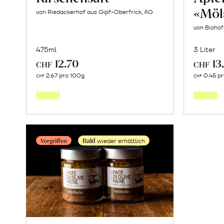
«Möl
von Riedackerhof aus Gipf-Oberfrick, AG
von Bioho
475ml
3 Liter
12.70
13
CHF
CHF
In
2.67 pro 100g
0.45 p
CHF
CHF
den
Warenkorb
Bald
Vergriffen
wieder erhältlich