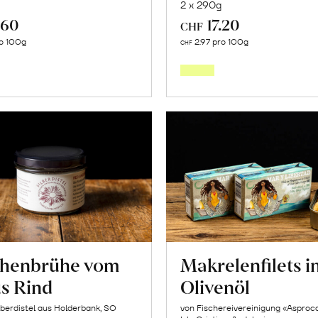
2 x 290g
.60
17.20
CHF
In
In
o 100g
2.97 pro 100g
CHF
den
den
Warenkorb
Warenk
henbrühe vom
Makrelenfilets i
s Rind
Olivenöl
lberdistel aus Holderbank, SO
von Fischereivereinigung «Asproc