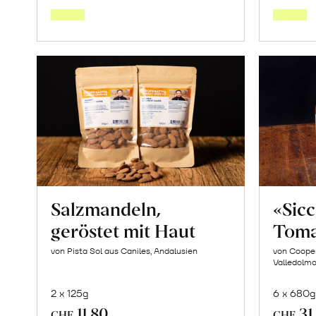
über
Saisonstart:
Frische
Post
Mango
«Osteen»
erfahren
Salzmandeln,
«Sic
geröstet mit Haut
Toma
von Pista Sol aus Caniles, Andalusien
von Cooper
Valledolmo,
2 x 125g
6 x 680g
11.80
31
CHF
CHF