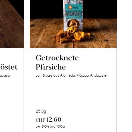
Getrocknete
östet
Pfirsiche
racusa,
von Bioles aus Alameda, Málaga, Andalusien
250g
12.60
CHF
In
5.04 pro 100g
CHF
den