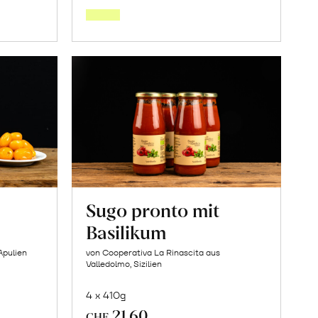
orb
Warenkorb
Sugo pronto mit
Basilikum
Apulien
von Cooperativa La Rinascita aus
Valledolmo, Sizilien
4 x 410g
21.60
CHF