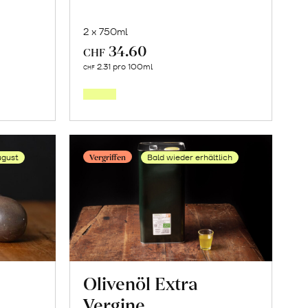
2 x 750ml
34.60
CHF
In
2.31 pro 100ml
CHF
den
orb
Warenkorb
Vergriffen
ugust
Bald wieder erhältlich
Olivenöl Extra
Vergine