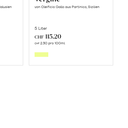
alusien
von Oleificio Gallo aus Partinico, Sizilien
5 Liter
115.20
CHF
Mehr
2.30 pro 100ml
CHF
über
Olivenöl
Extra
jas
Vergine
en
erfahren