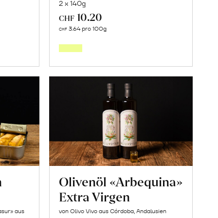
2 x 140g
10.20
CHF
In
3.64 pro 100g
CHF
den
orb
Warenkorb
n
Olivenöl «Arbequina»
Extra Virgen
asur» aus
von Olivo Vivo aus Córdoba, Andalusien