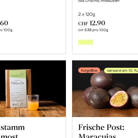
Isla Cristina, Andalusien
2 x 120g
.60
12.90
CHF
In
In
ro 100g
5.38 pro 100g
CHF
den
den
Warenkorb
Warenk
Vergriffen
Versand am 10. A
hstamm
Frische Post:
lmost,
Maracujas