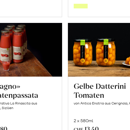
Warenkorb
Warenk
cagno»
Gelbe Datterini
tenpassata
Tomaten
ativa La Rinascita aus
von Antica Enotria aus Cerignola, 
 Sizilien
2 x 580ml
.80
13.40
CHF