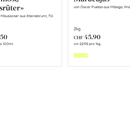
srüter»
von Óscar Puebla aus Málaga, And
f Mausacker aus Steinebrunn, TG
2kg
.50
45.90
CHF
In
Mehr
ro 100ml
22.95 pro 1kg
CHF
den
über
Warenkorb
Frische
Post:
Maracu
erfahr