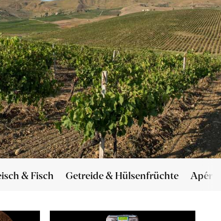
eisch & Fisch
Getreide & Hülsenfrüchte
Apéro