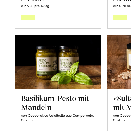
In
4.72 pro 100g
0.78 pr
CHF
CHF
den
Warenkorb
Basilikum-Pesto mit
«Sul
Mandeln
mit 
von Cooperativa Valdibella aus Camporeale,
von Cooper
Sizilien
Sizilien