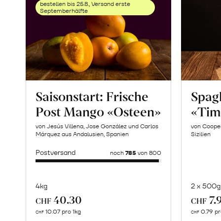
bestellen bis 25.8., Versand erste
Septemberhälfte
Saisonstart: Frische
Spagh
Post Mango «Osteen»
«Tim
von Jesús Villena, Jose González und Carlos
von Cooper
Márquez aus Andalusien, Spanien
Sizilien
Postversand
noch
785
von 800
4kg
2 x 500g
40.30
7.
CHF
CHF
Mehr
10.07 pro 1kg
0.79 p
CHF
CHF