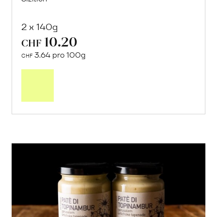
Grüne Oliven-Tapenade
von Cooperativa Valdibella aus Camporeale,
Sizilien
2 x 140g
10.20
CHF
3.64 pro 100g
CHF
In
den
Warenkorb