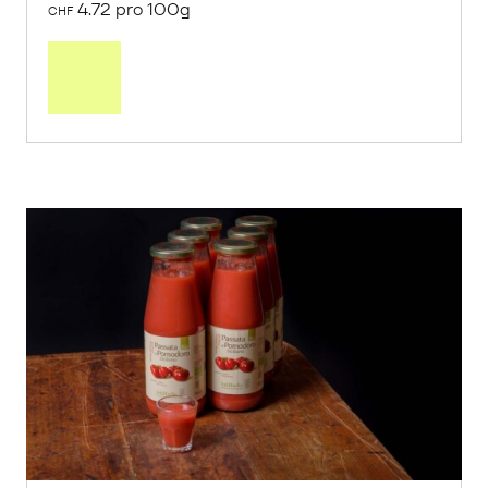
von Pista Sol aus Caniles, Andalusien
2 x 125g
11.80
CHF
4.72 pro 100g
CHF
In
den
Warenkorb