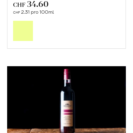
Extra Virgen
von Olivo Vivo aus Córdoba, Andalusien
2 x 750ml
34.60
CHF
2.31 pro 100ml
CHF
In
den
Warenkorb