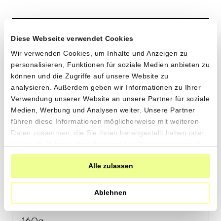
den
Warenkorb
Knochenbrühe vom