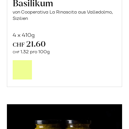
Sugo pronto mit
Basilikum
von Cooperativa La Rinascita aus Valledolmo,
Sizilien
4 x 410g
21.60
CHF
1.32 pro 100g
CHF
In
den
Warenkorb