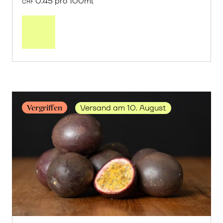
3 Liter
13.50
CHF
0.45 pro 100ml
CHF
In
den
Warenkorb
Vergriffen
Versand am 10. August