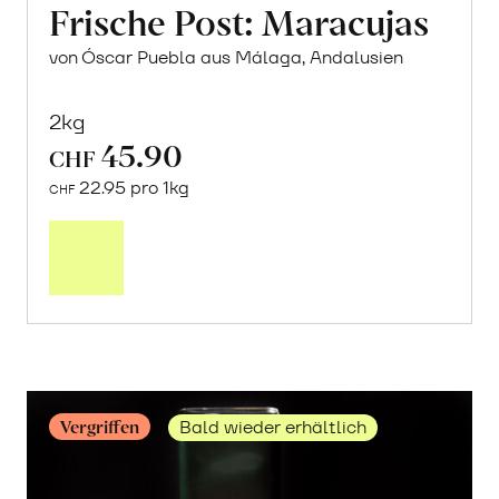
Frische Post: Maracujas
von Óscar Puebla aus Málaga, Andalusien
2kg
45.90
CHF
22.95 pro 1kg
CHF
Mehr
über
Frische
Post:
Maracujas
erfahren