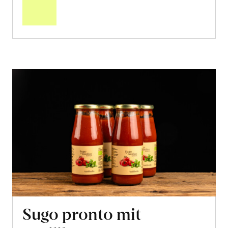
2 x 580ml
13.40
CHF
1.16 pro 100ml
CHF
In
den
Warenkorb