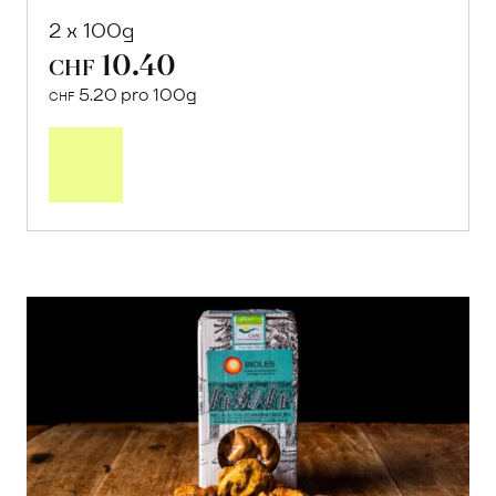
geröstet
von Cooperativa L’Arcolaio aus Siracusa,
Sizilien
2 x 100g
10.40
CHF
5.20 pro 100g
CHF
In
den
Warenkorb