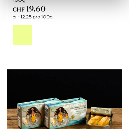
Angus Rind
von Hof Silberdistel aus Holderbank, SO
160g
19.60
CHF
12.25 pro 100g
CHF
In
den
Warenkorb