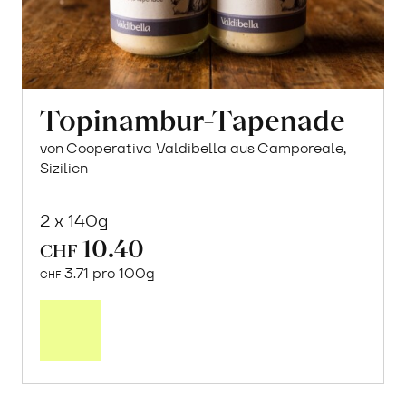
Topinambur-Tapenade
von Cooperativa Valdibella aus Camporeale,
Sizilien
2 x 140g
10.40
CHF
3.71 pro 100g
CHF
In