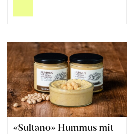
2 x 140g
12.90
CHF
4.61 pro 100g
CHF
In
den
Warenkorb
Diese Webseite verwendet Cookies
Wir verwenden Cookies, um Inhalte und Anzeigen zu
personalisieren, Funktionen für soziale Medien anbieten zu
können und die Zugriffe auf unsere Website zu
analysieren. Außerdem geben wir Informationen zu Ihrer
Verwendung unserer Website an unsere Partner für soziale
Medien, Werbung und Analysen weiter. Unsere Partner