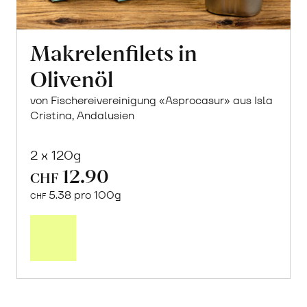
Makrelenfilets in
Olivenöl
von Fischereivereinigung «Asprocasur» aus Isla
Cristina, Andalusien
2 x 120g
12.90
CHF
5.38 pro 100g
CHF
In
den