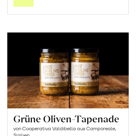
17.20
CHF
2.97 pro 100g
CHF
In
den
Warenkorb