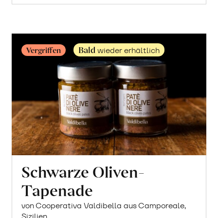
Mehr
über
Olivenöl
Extra
Vergine
erfahren
Bald
Vergriffen
wieder erhältlich