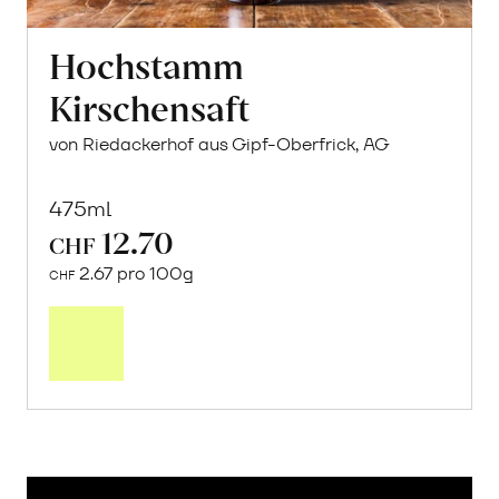
Hochstamm
Kirschensaft
von Riedackerhof aus Gipf-Oberfrick, AG
475ml
12.70
CHF
2.67 pro 100g
CHF
In
den
Warenkorb