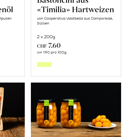
enöl
«Timilia» Hartweizen
Apulien
von Cooperativa Valdibella aus Camporeale,
Sizilien
2 x 200g
7.60
CHF
In
1.90 pro 100g
CHF
den
orb
Warenkorb