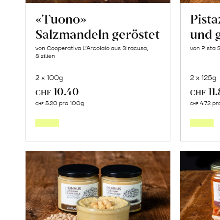
«Tuono»
Pista
Salzmandeln geröstet
und 
von Cooperativa L’Arcolaio aus Siracusa,
von Pista 
Sizilien
2 x 100g
2 x 125g
10.40
11
CHF
CHF
In
5.20 pro 100g
4.72 pr
CHF
CHF
den
Warenkorb