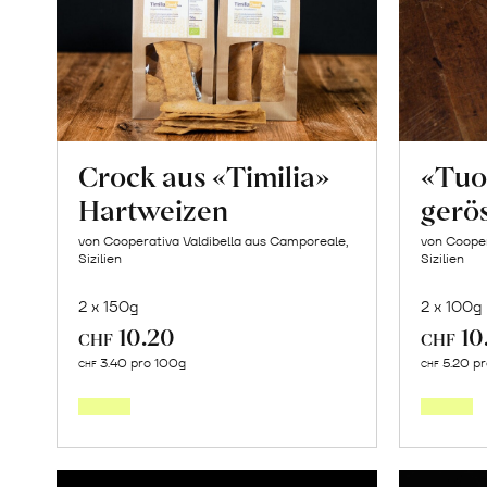
Crock aus «Timilia»
«Tuo
Hartweizen
gerös
von Cooperativa Valdibella aus Camporeale,
von Cooper
Sizilien
Sizilien
2 x 150g
2 x 100g
10.20
10
CHF
CHF
Mehr
3.40 pro 100g
5.20 p
CHF
CHF
über
Crock
aus