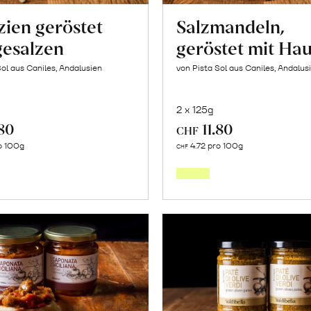
zien geröstet
Salzmandeln,
gesalzen
geröstet mit Hau
Sol aus Caniles, Andalusien
von Pista Sol aus Caniles, Andalus
2 x 125g
.80
11.80
CHF
In
In
o 100g
4.72 pro 100g
CHF
den
den
Warenkorb
Warenk