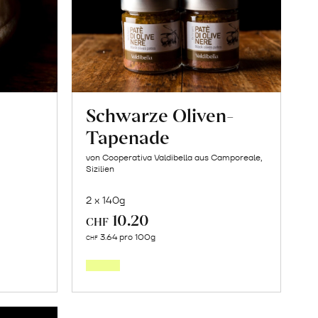
Schwarze Oliven-
Tapenade
von Cooperativa Valdibella aus Camporeale,
Sizilien
2 x 140g
10.20
CHF
Mehr
3.64 pro 100g
CHF
über
Schwarze
ws
Oliven-