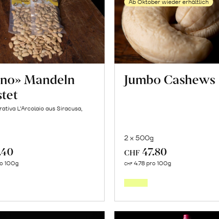
Ab Oktober wieder erhältlich
no» Mandeln
Jumbo Cashews
tet
ativa L’Arcolaio aus Siracusa,
2 x 500g
.40
47.80
CHF
Mehr
Mehr
ro 100g
4.78 pro 100g
CHF
über
über
«Tuono»
Jumbo
Mandeln
Cashe