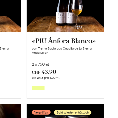
«PIU Ánfora Blanco»
Sierra,
von Tierra Savia aus Cazalla de la Sierra,
Andalusien
2 x 750ml
43.90
CHF
In
2.93 pro 100ml
CHF
den
orb
Warenkorb
Vergriffen
Bald wieder erhältlich