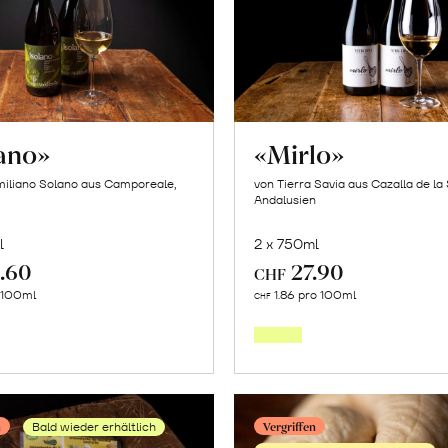
lano»
«Mirlo»
iliano Solano aus Camporeale,
von Tierra Savia aus Cazalla de la 
Andalusien
l
2 x 750ml
.60
27.90
CHF
In
In
o 100ml
1.86 pro 100ml
CHF
den
den
Warenkorb
Warenk
n
Vergriffen
Bald wieder erhältlich