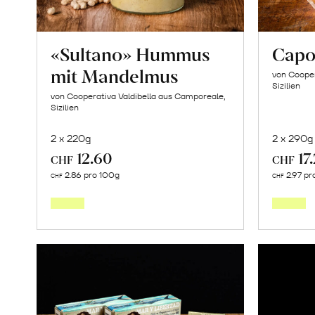
«Sultano» Hummus
Capo
mit Mandelmus
von Cooper
Sizilien
von Cooperativa Valdibella aus Camporeale,
Sizilien
2 x 220g
2 x 290g
12.60
17
CHF
CHF
In
2.86 pro 100g
2.97 pr
CHF
CHF
den
Warenkorb