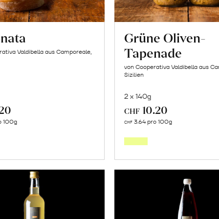
nata
Grüne Oliven-
Tapenade
ativa Valdibella aus Camporeale,
von Cooperativa Valdibella aus C
Sizilien
2 x 140g
.20
10.20
CHF
In
In
o 100g
3.64 pro 100g
CHF
den
den
Warenkorb
Warenk