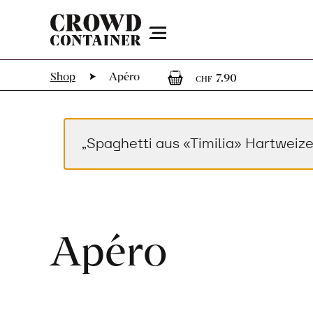
Menu
1
1 Artikel i
Shop
Apéro
7.90
CHF
„Spaghetti aus «Timilia» Hartwei
Apéro