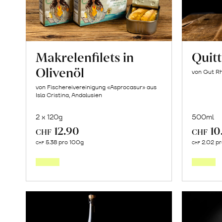
Makrelenfilets in
Quit
Olivenöl
von Gut Rh
von Fischereivereinigung «Asprocasur» aus
Isla Cristina, Andalusien
2 x 120g
500ml
12.90
10
CHF
CHF
In
5.38 pro 100g
2.02 p
CHF
CHF
den
Warenkorb