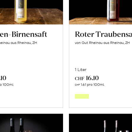
ten-Birnensaft
Roter Traubensa
einau aus Rheinau, ZH
von Gut Rheinau aus Rheinau, ZH
1 Liter
.10
16.10
CHF
In
In
ro 100ml
1.61 pro 100ml
CHF
den
den
Warenkorb
Warenk