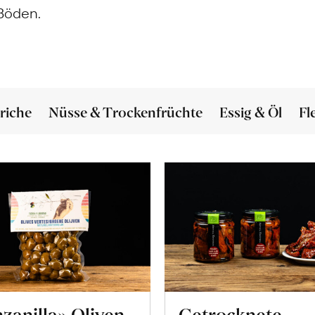
Böden.
riche
Nüsse & Trockenfrüchte
Essig & Öl
Fl
zanilla» Oliven
Getrocknete