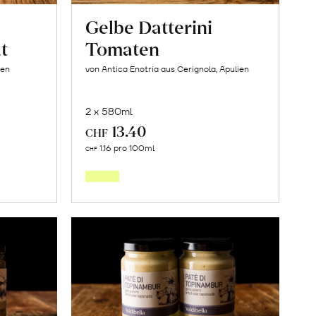
Gelbe Datterini
t
Tomaten
ien
von Antica Enotria aus Cerignola, Apulien
2 x 580ml
13.40
CHF
In
1.16 pro 100ml
CHF
den
orb
Warenkorb