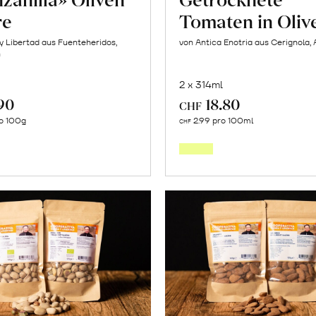
re
Tomaten in Oliv
 y Libertad aus Fuenteheridos,
von Antica Enotria aus Cerignola, 
n
2 x 314ml
90
18.80
CHF
In
In
o 100g
2.99 pro 100ml
CHF
den
den
Warenkorb
Warenk