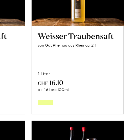
ft
Weisser Traubensaft
von Gut Rheinau aus Rheinau, ZH
1 Liter
16.10
CHF
In
1.61 pro 100ml
CHF
den
orb
Warenkorb