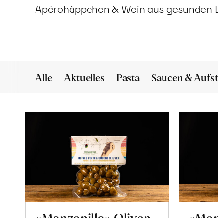
Apérohäppchen & Wein aus gesunden 
Alle
Aktuelles
Pasta
Saucen & Aufst
«Manzanilla» Oliven
«Man