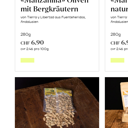
mit Bergkräutern
natu
von Tierra y Libertad aus Fuenteheridos,
von Tierra
Andalusien
Andalusie
280g
280g
6.90
6.
CHF
CHF
In
2.46 pro 100g
2.46 pr
CHF
CHF
den
Warenkorb