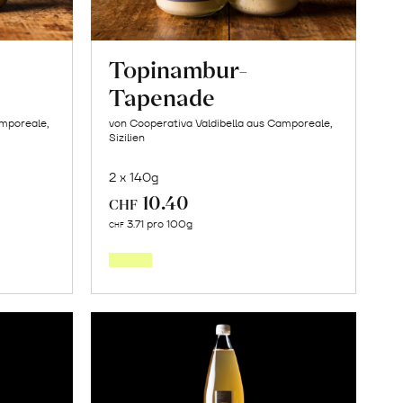
Topinambur-
Tapenade
amporeale,
von Cooperativa Valdibella aus Camporeale,
Sizilien
2 x 140g
10.40
CHF
In
3.71 pro 100g
CHF
den
orb
Warenkorb