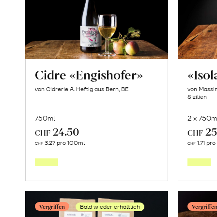
Cidre «Engishofer»
«Iso
von Cidrerie A. Heftig aus Bern, BE
von Massim
Sizilien
750ml
2 x 750m
24.50
25
CHF
CHF
In
3.27 pro 100ml
1.71 pr
CHF
CHF
den
Warenkorb
Vergriffen
Vergriffe
Bald wieder erhältlich