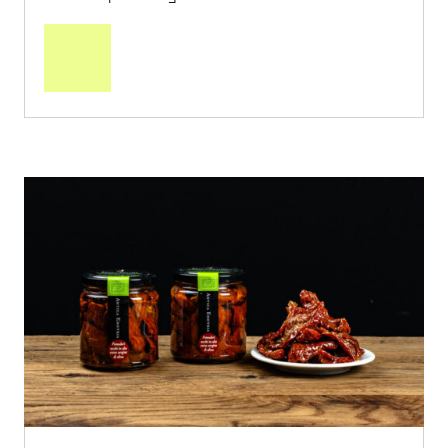
In
den
Warenkorb