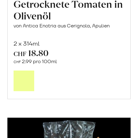
Getrocknete Tomaten in
Olivenöl
von Antica Enotria aus Cerignola, Apulien
2 x 314ml
18.80
CHF
2.99 pro 100ml
CHF
In
den
Warenkorb