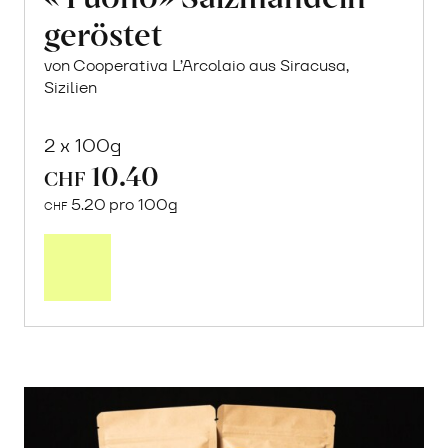
geröstet
von Cooperativa L’Arcolaio aus Siracusa,
Sizilien
2 x 100g
10.40
CHF
5.20 pro 100g
CHF
In
den
Warenkorb