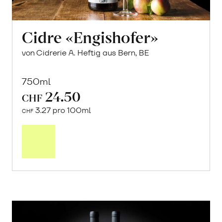
Cidre «Engishofer»
von Cidrerie A. Heftig aus Bern, BE
750ml
24.50
CHF
3.27 pro 100ml
CHF
In
den
Warenkorb