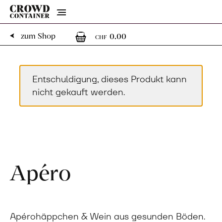
Menu
0
0 Artikel im Warenk
zum Shop
0.00
CHF
Entschuldigung, dieses Produkt kann
nicht gekauft werden.
Apéro
Apérohäppchen & Wein aus gesunden Böden.