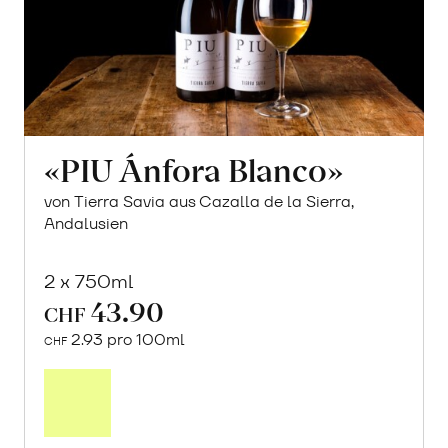
«PIU Ánfora Blanco»
von Tierra Savia aus Cazalla de la Sierra,
Andalusien
2 x 750ml
43.90
CHF
2.93 pro 100ml
CHF
In
den
Warenkorb