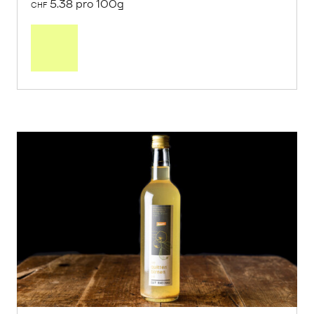
5.38 pro 100g
CHF
In
den
Warenkorb