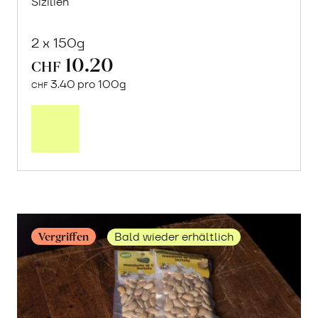
Sizilien
2 x 150g
10.20
CHF
3.40 pro 100g
CHF
Mehr
über
Crock
aus
«Timilia»
Hartweizen
erfahren
Vergriffen
Bald wieder erhältlich