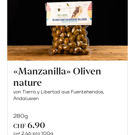
«Manzanilla» Oliven
nature
von Tierra y Libertad aus Fuenteheridos,
Andalusien
280g
6.90
CHF
2.46 pro 100g
CHF