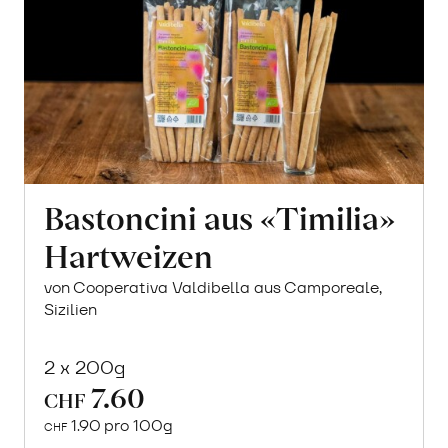
Bastoncini aus «Timilia»
Hartweizen
von Cooperativa Valdibella aus Camporeale,
Sizilien
2 x 200g
7.60
CHF
1.90 pro 100g
CHF
In