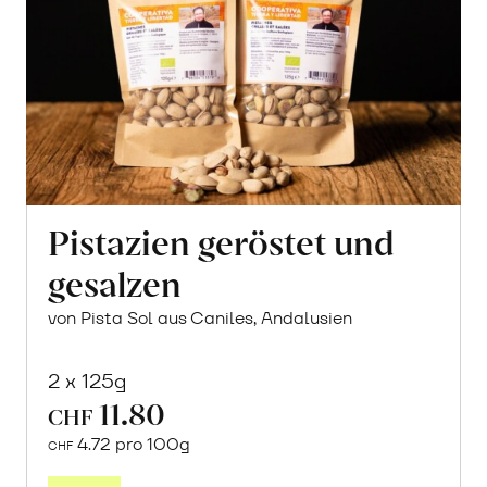
Pistazien geröstet und
gesalzen
von Pista Sol aus Caniles, Andalusien
2 x 125g
11.80
CHF
4.72 pro 100g
CHF
In
den