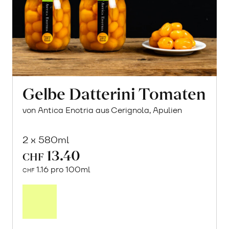
Gelbe Datterini Tomaten
von Antica Enotria aus Cerignola, Apulien
2 x 580ml
13.40
CHF
1.16 pro 100ml
CHF
In
den
Warenkorb