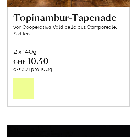
Topinambur-Tapenade
von Cooperativa Valdibella aus Camporeale,
Sizilien
2 x 140g
10.40
CHF
3.71 pro 100g
CHF
In
den
Warenkorb