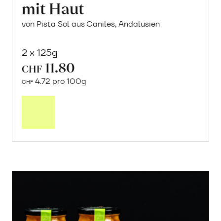
mit Haut
von Pista Sol aus Caniles, Andalusien
2 x 125g
11.80
CHF
4.72 pro 100g
CHF
In
den
Warenkorb