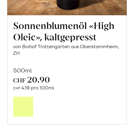
Sonnenblumenöl «High
Oleic», kaltgepresst
von Biohof Trottengarten aus Oberstammheim,
ZH
500ml
20.90
CHF
4.18 pro 100ml
CHF
In
den
Warenkorb