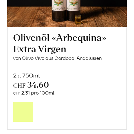
Olivenöl «Arbequina»
Extra Virgen
von Olivo Vivo aus Córdoba, Andalusien
2 x 750ml
34.60
CHF
2.31 pro 100ml
CHF
In
den
Warenkorb