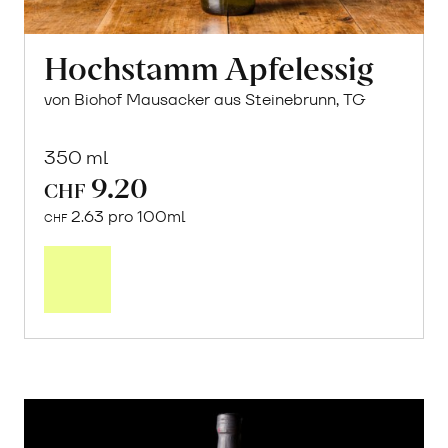
Hochstamm Apfelessig
von Biohof Mausacker aus Steinebrunn, TG
350 ml
9.20
CHF
2.63 pro 100ml
CHF
In
den
Warenkorb