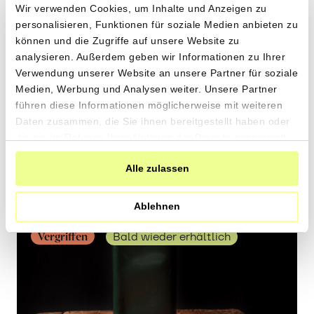
ZH
Wir verwenden Cookies, um Inhalte und Anzeigen zu
personalisieren, Funktionen für soziale Medien anbieten zu
können und die Zugriffe auf unsere Website zu
500ml
analysieren. Außerdem geben wir Informationen zu Ihrer
31.60
CHF
Verwendung unserer Website an unsere Partner für soziale
6.32 pro 100ml
CHF
Medien, Werbung und Analysen weiter. Unsere Partner
In
führen diese Informationen möglicherweise mit weiteren
den
Daten zusammen, die Sie ihnen bereitgestellt haben oder
Warenkorb
die sie im Rahmen Ihrer Nutzung der Dienste gesammelt
haben.
Alle zulassen
Ablehnen
Vergriffen
Bald wieder erhältlich