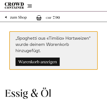
Menu
1
1 Artikel im Warenko
zum Shop
7.90
CHF
„Spaghetti aus «Timilia» Hartweizen“
wurde deinem Warenkorb
hinzugefügt.
Warenkorb anzeigen
Essig & Öl