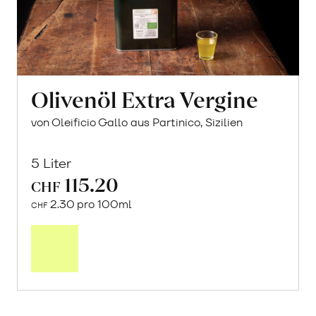
Olivenöl Extra Vergine
von Oleificio Gallo aus Partinico, Sizilien
5 Liter
115.20
CHF
2.30 pro 100ml
CHF
Mehr
über
Olivenöl
Extra
Vergine
erfahren