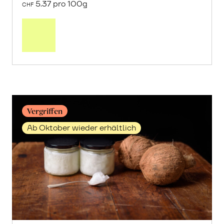
5.37 pro 100g
CHF
Mehr
über
Fett
vom
Angus
Rind
erfahren
Vergriffen
Ab Oktober wieder erhältlich