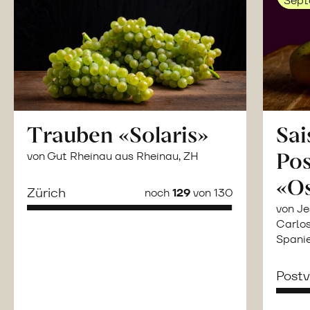
Sept
Trauben «Solaris»
Sai
Po
von Gut Rheinau aus Rheinau, ZH
«O
Zürich
noch
129
von 130
von Je
Carlos
Spani
Post