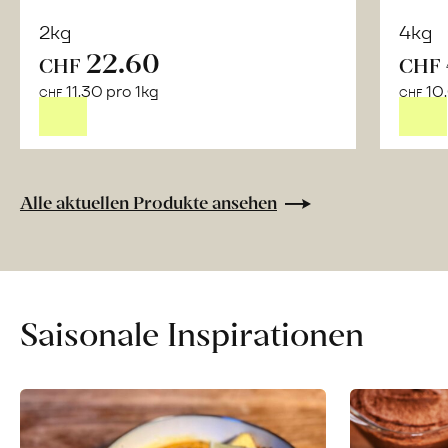
2kg
4kg
22.60
CHF
CHF
Mehr
11.30 pro 1kg
10.
über
CHF
CHF
Olivenöl
«Arbequina»
Extra
Virgen
Alle aktuellen Produkte ansehen
erfahren
Saisonale Inspirationen