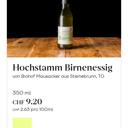
Hochstamm Birnenessig
von Biohof Mausacker aus Steinebrunn, TG
350 ml
9.20
CHF
2.63 pro 100ml
CHF
In
den
Warenkorb