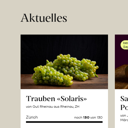
Aktuelles
bes
Se
Trauben «Solaris»
Sa
Po
von Gut Rheinau aus Rheinau, ZH
von 
Zürich
noch
130
von 130
Márq