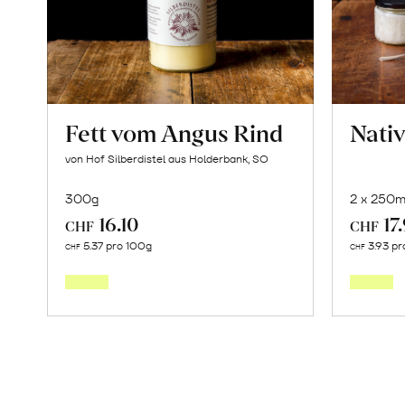
Fett vom Angus Rind
Nati
von Hof Silberdistel aus Holderbank, SO
300g
2 x 250m
16.10
17
CHF
CHF
Mehr
5.37 pro 100g
3.93 pr
CHF
CHF
über
Fett
vom
Angus
Rind