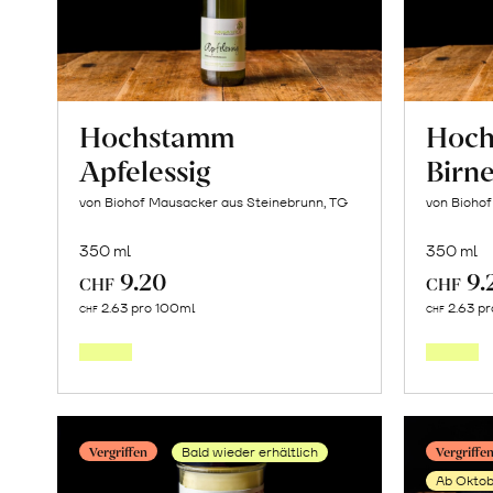
Hochstamm
Hoc
Apfelessig
Birn
von Biohof Mausacker aus Steinebrunn, TG
von Bioho
350 ml
350 ml
9.20
9.
CHF
CHF
In
2.63 pro 100ml
2.63 p
CHF
CHF
den
Warenkorb
Vergriffen
Vergriffe
Bald wieder erhältlich
Ab Oktob