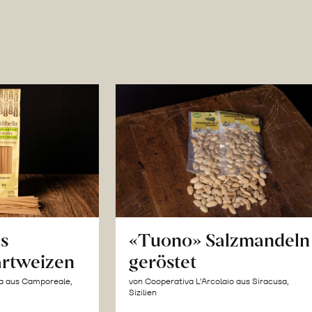
us
«Tuono» Salzmandeln
artweizen
geröstet
la aus Camporeale,
von Cooperativa L’Arcolaio aus Siracusa,
Sizilien