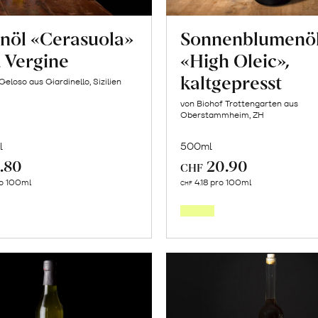
enöl «Cerasuola»
Sonnenblumenö
 Vergine
«High Oleic»,
kaltgepresst
eloso aus Giardinello, Sizilien
von Biohof Trottengarten aus
Oberstammheim, ZH
l
500ml
.80
20.90
CHF
In
In
ro 100ml
4.18 pro 100ml
CHF
den
den
Warenkorb
Warenk