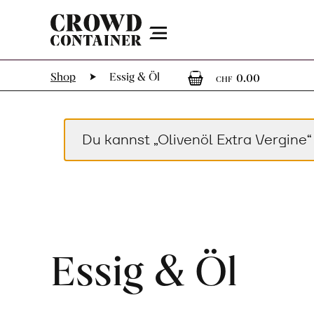
Menu
0
0 Artik
Shop
Essig & Öl
0.00
CHF
Du kannst „Olivenöl Extra Vergine“
Essig & Öl