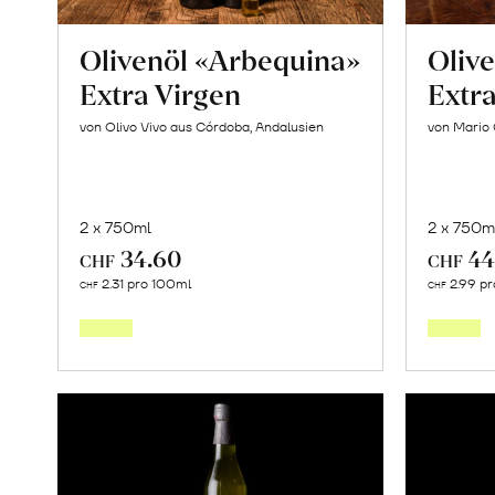
Olivenöl «Arbequina»
Oliv
Extra Virgen
Extra
von Olivo Vivo aus Córdoba, Andalusien
von Mario G
2 x 750ml
2 x 750m
34.60
44
CHF
CHF
In
2.31 pro 100ml
2.99 p
CHF
CHF
den
Warenkorb