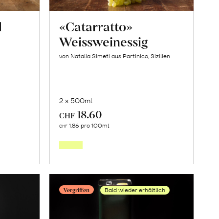
l
«Catarratto»
Weissweinessig
von Natalia Simeti aus Partinico, Sizilien
2 x 500ml
18.60
CHF
In
1.86 pro 100ml
CHF
den
orb
Warenkorb
Vergriffen
Bald wieder erhältlich