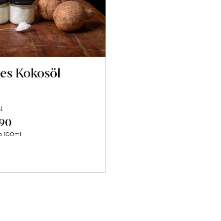
ves Kokosöl
l
.90
Mehr
o 100ml
über
Natives
Kokosöl
erfahren