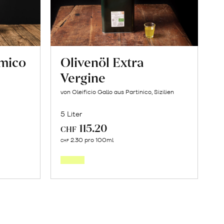
amico
Olivenöl Extra
Vergine
von Oleificio Gallo aus Partinico, Sizilien
5 Liter
115.20
CHF
Mehr
2.30 pro 100ml
CHF
über
orb
Olivenöl
Extra
Vergine
erfahren