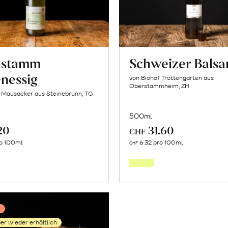
hstamm
Schweizer Bals
enessig
von Biohof Trottengarten aus
Oberstammheim, ZH
f Mausacker aus Steinebrunn, TG
500ml
20
31.60
CHF
In
In
ro 100ml
6.32 pro 100ml
CHF
den
den
Warenkorb
Warenk
n
er wieder erhältlich