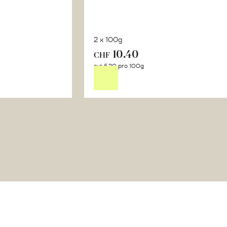
2 x 100g
10.40
In
CHF
5.20 pro 100g
n
den
CHF
renkorb
Warenkorb