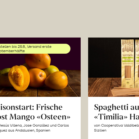
tellen bis 25.8., Versand erste
ptemberhälfte
isonstart: Frische
Spaghetti a
st Mango «Osteen»
«Timilia» H
Jesús Villena, Jose González und Carlos
von Cooperativa Valdibel
uez aus Andalusien, Spanien
Sizilien