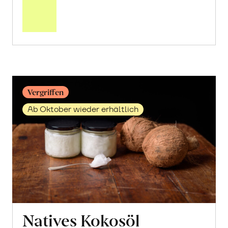
über
Fett
vom
Angus
Rind
erfahren
Vergriffen
Ab Oktober wieder erhältlich
Natives Kokosöl