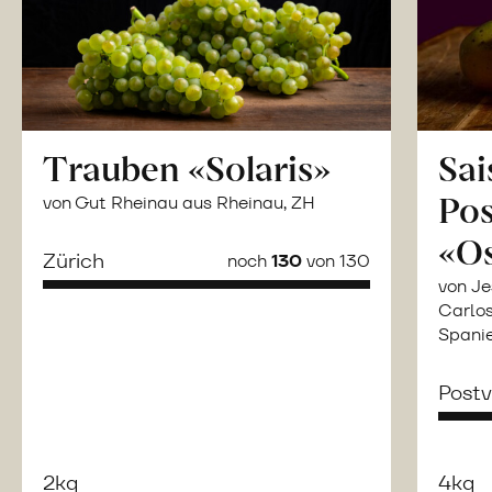
Trauben «Solaris»
Sai
Po
von Gut Rheinau aus Rheinau, ZH
«O
Zürich
noch
130
von 130
von Je
Carlos
Spani
Post
2kg
4kg