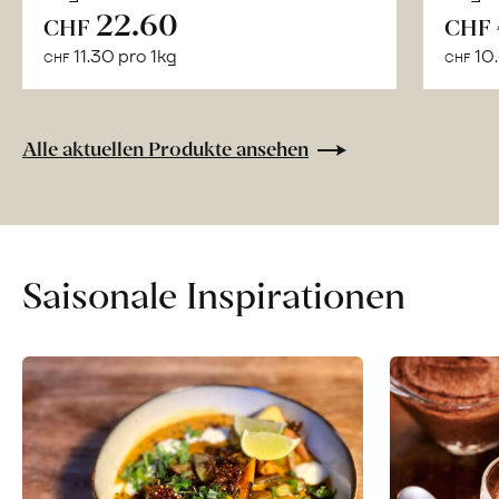
22.60
Mehr
CHF
CHF
über
11.30 pro 1kg
10.
CHF
CHF
Naturbelassene
Bio-
Lebensmittel
Alle aktuellen Produkte ansehen
ohne
Zusatzstoffe
direkt
ab
Hof
Saisonale Inspirationen
erfahren