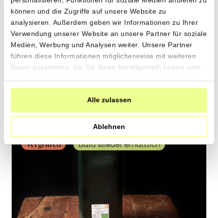
personalisieren, Funktionen für soziale Medien anbieten zu
500ml
können und die Zugriffe auf unsere Website zu
31.60
analysieren. Außerdem geben wir Informationen zu Ihrer
CHF
Verwendung unserer Website an unsere Partner für soziale
6.32 pro 100ml
CHF
In
Medien, Werbung und Analysen weiter. Unsere Partner
führen diese Informationen möglicherweise mit weiteren
den
Daten zusammen, die Sie ihnen bereitgestellt haben oder
Warenkorb
die sie im Rahmen Ihrer Nutzung der Dienste gesammelt
haben.
Alle zulassen
Ablehnen
Vergriffen
Bald wieder erhältlich