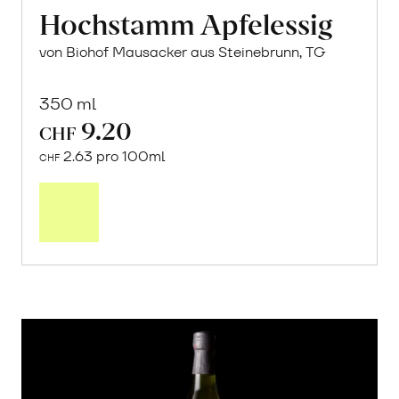
Hochstamm Apfelessig
von Biohof Mausacker aus Steinebrunn, TG
350 ml
9.20
CHF
2.63 pro 100ml
CHF
In
den
Warenkorb