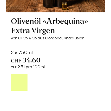
Olivenöl «Arbequina»
Extra Virgen
von Olivo Vivo aus Córdoba, Andalusien
2 x 750ml
34.60
CHF
2.31 pro 100ml
CHF
In
den
Warenkorb