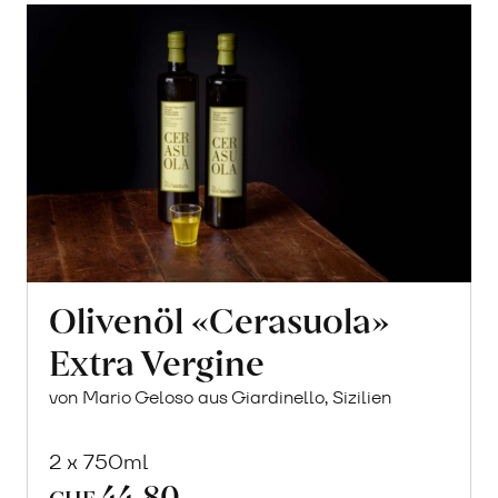
Olivenöl «Cerasuola»
Extra Vergine
von Mario Geloso aus Giardinello, Sizilien
2 x 750ml
44.80
CHF