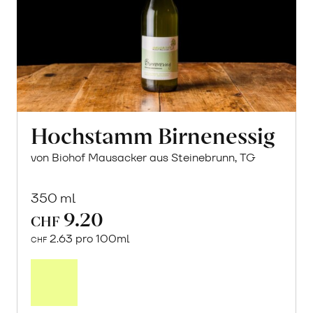
Hochstamm Birnenessig
von Biohof Mausacker aus Steinebrunn, TG
350 ml
9.20
CHF
2.63 pro 100ml
CHF
In
den
Warenkorb