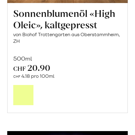
Sonnenblumenöl «High
Oleic», kaltgepresst
von Biohof Trottengarten aus Oberstammheim,
ZH
500ml
20.90
CHF
4.18 pro 100ml
CHF
In
den
Warenkorb