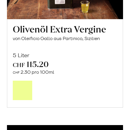
Olivenöl Extra Vergine
von Oleificio Gallo aus Partinico, Sizilien
5 Liter
115.20
CHF
2.30 pro 100ml
CHF
Mehr
über
Olivenöl
Extra
Vergine
erfahren