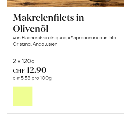
Makrelenfilets in
Olivenöl
von Fischereivereinigung «Asprocasur» aus Isla
Cristina, Andalusien
2 x 120g
12.90
CHF
5.38 pro 100g
CHF
In
den
Warenkorb