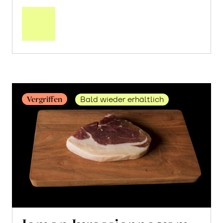
Mehr
über
Fett
vom
Angus
Rind
erfahren
Vergriffen
Bald wieder erhältlich