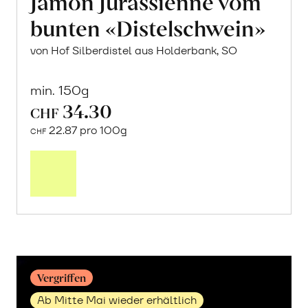
Jamon Jurassienne vom
bunten «Distelschwein»
von Hof Silberdistel aus Holderbank, SO
min. 150g
34.30
CHF
22.87 pro 100g
CHF
Mehr
über
Jamon
Jurassienne
vom
bunten
«Distelschwein»
erfahren
Vergriffen
Ab Mitte Mai wieder erhältlich