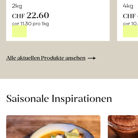
2kg
4kg
22.60
CHF
CHF
Mehr
11.30 pro 1kg
10.
über
CHF
CHF
Naturbelassene
Bio-
Lebensmittel
ohne
Alle aktuellen Produkte ansehen
Zusatzstoffe
direkt
ab
Hof
erfahren
Saisonale Inspirationen