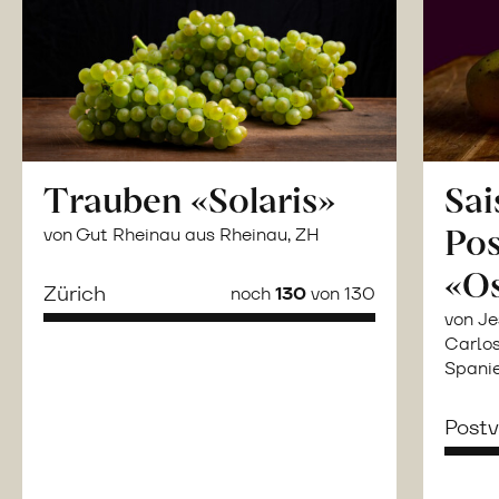
Trauben «Solaris»
Sai
Po
von Gut Rheinau aus Rheinau, ZH
«O
Zürich
noch
130
von 130
von Je
Carlos
Spani
Post