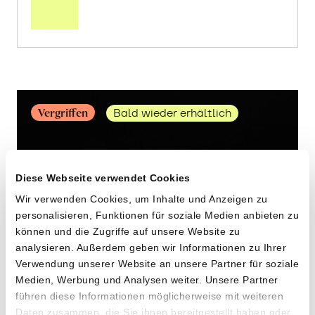
Knochenbrühe
vom
Angus
Rind
erfahren
Vergriffen
Bald wieder erhältlich
Diese Webseite verwendet Cookies
Wir verwenden Cookies, um Inhalte und Anzeigen zu
personalisieren, Funktionen für soziale Medien anbieten zu
können und die Zugriffe auf unsere Website zu
analysieren. Außerdem geben wir Informationen zu Ihrer
Verwendung unserer Website an unsere Partner für soziale
Sardinen in Olivenöl
Medien, Werbung und Analysen weiter. Unsere Partner
führen diese Informationen möglicherweise mit weiteren
von Fischereivereinigung «Asprocasur» aus Isla
Daten zusammen, die Sie ihnen bereitgestellt haben oder