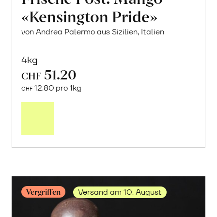
«Kensington Pride»
von Andrea Palermo aus Sizilien, Italien
4kg
51.20
CHF
12.80 pro 1kg
CHF
Mehr
über
Frische
Post:
Mango
«Kensington
Pride»
erfahren
Vergriffen
Versand am 10. August