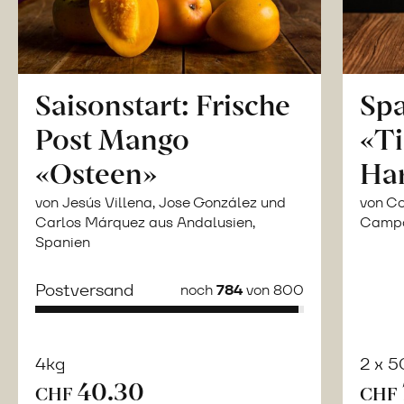
Saisonstart: Frische
Spa
Post Mango
«Ti
«Osteen»
Ha
von Jesús Villena, Jose González und
von Co
Carlos Márquez aus Andalusien,
Campor
Spanien
Postversand
noch
784
von 800
4kg
2 x 
40.30
Mehr
CHF
CHF