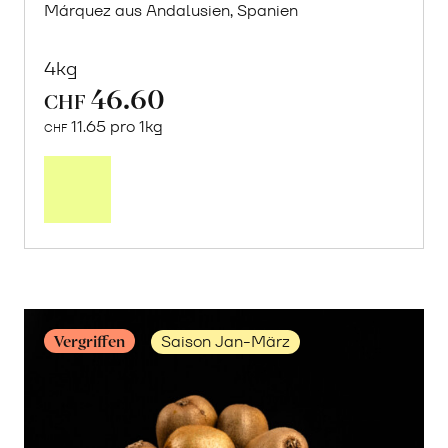
Márquez aus Andalusien, Spanien
4kg
46.60
CHF
11.65 pro 1kg
CHF
Mehr
über
Frische
Post:
Avocado
«Hass»
erfahren
Vergriffen
Saison Jan-März