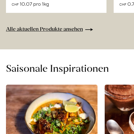
über
10.07 pro 1kg
0.7
CHF
CHF
Naturbelassene
Bio-
Lebensmittel
Alle aktuellen Produkte ansehen
ohne
Zusatzstoffe
direkt
ab
Hof
Saisonale Inspirationen
erfahren