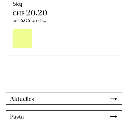
5kg
20.20
CHF
4.04 pro 1kg
CHF
Mehr
über
Frische
Post:
Orangen
«Navelina»
erfahren
Aktuelles
Pasta