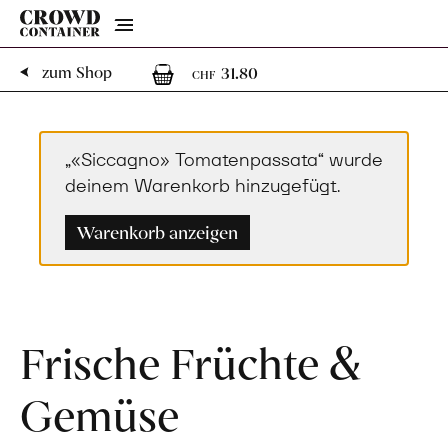
Menu
1
1 Artikel im Warenk
zum Shop
31.80
CHF
„«Siccagno» Tomatenpassata“ wurde
deinem Warenkorb hinzugefügt.
Warenkorb anzeigen
Frische Früchte &
Gemüse