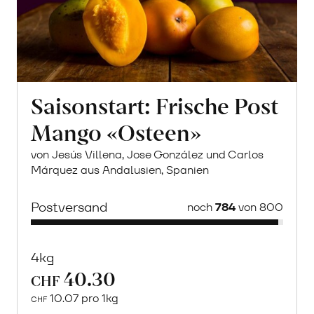
Saisonstart: Frische Post
Mango «Osteen»
von Jesús Villena, Jose González und Carlos
Márquez aus Andalusien, Spanien
Postversand
noch
784
von 800
4kg
40.30
CHF
10.07 pro 1kg
CHF
Mehr