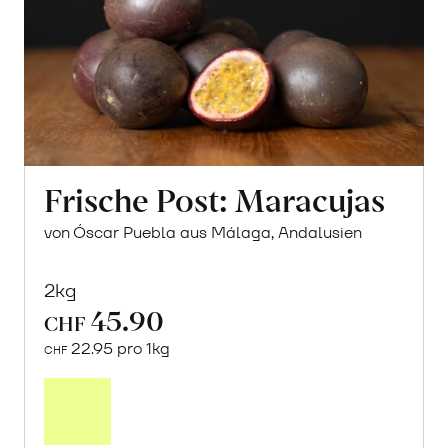
Frische Post: Maracujas
von Óscar Puebla aus Málaga, Andalusien
2kg
45.90
CHF
22.95 pro 1kg
CHF
Mehr
über
Frische
Post: