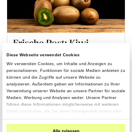
Frische Post: Kiwi
von Jagoba Yubero aus Marina de Cudeyo,
Diese Webseite verwendet Cookies
Kantabrien
Wir verwenden Cookies, um Inhalte und Anzeigen zu
personalisieren, Funktionen für soziale Medien anbieten zu
4kg
können und die Zugriffe auf unsere Website zu
38.30
CHF
analysieren. Außerdem geben wir Informationen zu Ihrer
Verwendung unserer Website an unsere Partner für soziale
9.57 pro 1kg
CHF
Medien, Werbung und Analysen weiter. Unsere Partner
Mehr
führen diese Informationen möglicherweise mit weiteren
über
Daten zusammen, die Sie ihnen bereitgestellt haben oder
Frische
die sie im Rahmen Ihrer Nutzung der Dienste gesammelt
Post:
haben.
Kiwi
Alle zulassen