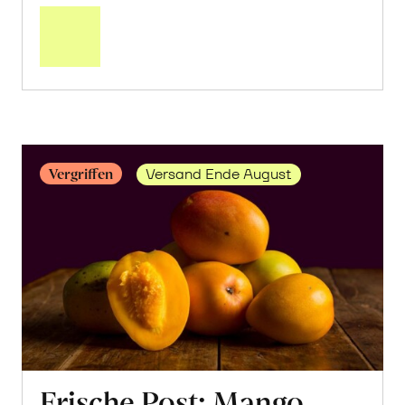
über
Saisonstart:
Frische
Post
Mango
«Osteen»
erfahren
Vergriffen
Versand Ende August
Frische Post: Mango