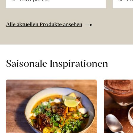
CHF
CHF
Saisonstart:
Frische
Post
Alle aktuellen Produkte ansehen
Mango
«Osteen»
erfahren
Saisonale Inspirationen