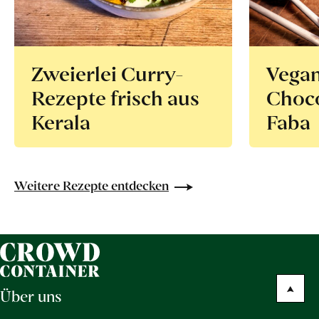
Zweierlei Curry-
Vega
Rezepte frisch aus
Choco
Kerala
Faba
Weitere Rezepte entdecken
Über uns