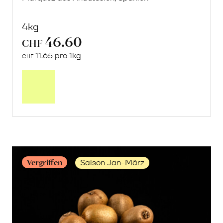
4kg
46.60
CHF
11.65 pro 1kg
CHF
Mehr
über
Frische
Post:
Avocado
«Hass»
erfahren
Vergriffen
Saison Jan-März