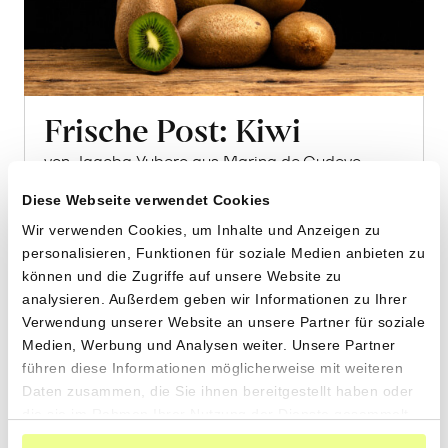
Frische Post: Kiwi
von Jagoba Yubero aus Marina de Cudeyo,
Kantabrien
Diese Webseite verwendet Cookies
Wir verwenden Cookies, um Inhalte und Anzeigen zu
4kg
personalisieren, Funktionen für soziale Medien anbieten zu
38.30
CHF
können und die Zugriffe auf unsere Website zu
9.57 pro 1kg
analysieren. Außerdem geben wir Informationen zu Ihrer
CHF
Mehr
Verwendung unserer Website an unsere Partner für soziale
über
Medien, Werbung und Analysen weiter. Unsere Partner
führen diese Informationen möglicherweise mit weiteren
Frische
Daten zusammen, die Sie ihnen bereitgestellt haben oder
Post:
die sie im Rahmen Ihrer Nutzung der Dienste gesammelt
Kiwi
haben.
erfahren