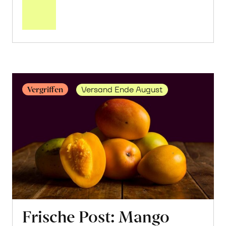
über
Saisonstart:
Frische
Post
Mango
«Osteen»
erfahren
Vergriffen
Versand Ende August
Frische Post: Mango