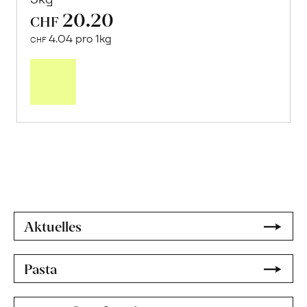
20.20
CHF
4.04 pro 1kg
CHF
Mehr
über
Frische
Post:
Orangen
«Navelina»
erfahren
Aktuelles
Pasta