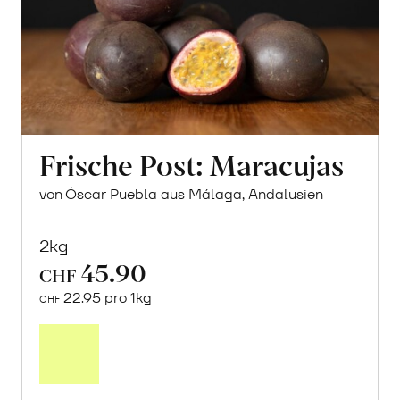
Frische Post: Maracujas
von Óscar Puebla aus Málaga, Andalusien
2kg
45.90
CHF
22.95 pro 1kg
CHF
Mehr
über
Frische
Post: