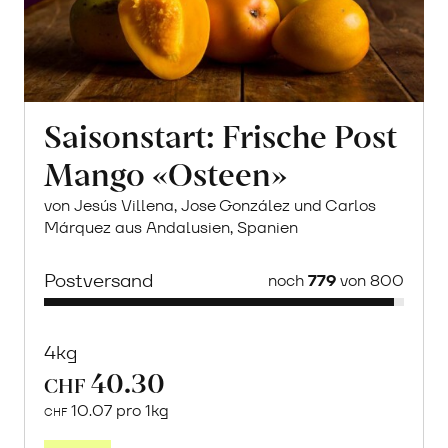
Saisonstart: Frische Post
Mango «Osteen»
von Jesús Villena, Jose González und Carlos
Márquez aus Andalusien, Spanien
Postversand
noch
779
von 800
4kg
40.30
CHF
10.07 pro 1kg
CHF
Mehr