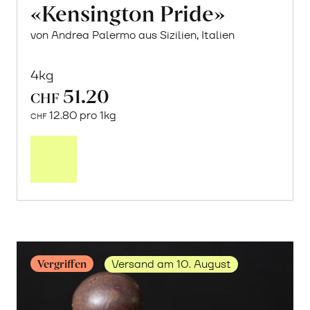
«Kensington Pride»
von Andrea Palermo aus Sizilien, Italien
4kg
51.20
CHF
12.80 pro 1kg
CHF
Mehr
über
Frische
Post:
Mango
«Kensington
Pride»
erfahren
Vergriffen
Versand am 10. August