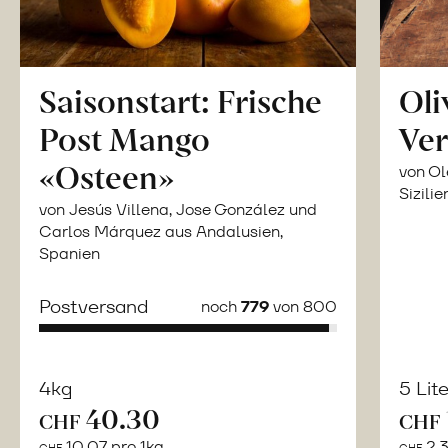
Saisonstart: Frische
Oli
Post Mango
Ver
«Osteen»
von Ol
Sizilie
von Jesús Villena, Jose González und
Carlos Márquez aus Andalusien,
Spanien
Postversand
noch
779
von 800
4kg
5 Lit
40.30
Mehr
CHF
CHF
über
10.07 pro 1kg
2.3