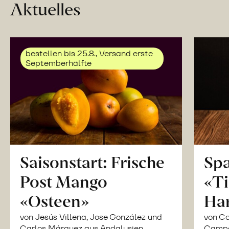
Aktuelles
bestellen bis 25.8., Versand erste
Septemberhälfte
Saisonstart: Frische
Spa
Post Mango
«Ti
«Osteen»
Ha
von Jesús Villena, Jose González und
von Co
Carlos Márquez aus Andalusien,
Campor