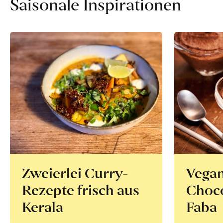
Saisonale Inspirationen
Zweierlei Curry-
Vega
Rezepte frisch aus
Choco
Kerala
Faba