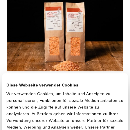
Rote Linsen
Diese Webseite verwendet Cookies
von Cooperativa Valdibella aus Camporeale,
Wir verwenden Cookies, um Inhalte und Anzeigen zu
Sizilien
personalisieren, Funktionen für soziale Medien anbieten zu
können und die Zugriffe auf unsere Website zu
2 x 500g
analysieren. Außerdem geben wir Informationen zu Ihrer
13.90
Verwendung unserer Website an unsere Partner für soziale
CHF
Medien, Werbung und Analysen weiter. Unsere Partner