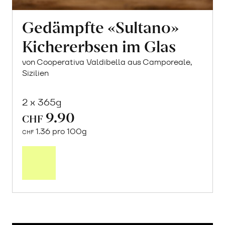
Gedämpfte «Sultano»
Kichererbsen im Glas
von Cooperativa Valdibella aus Camporeale,
Sizilien
2 x 365g
9.90
CHF
1.36 pro 100g
CHF
In
den
Warenkorb