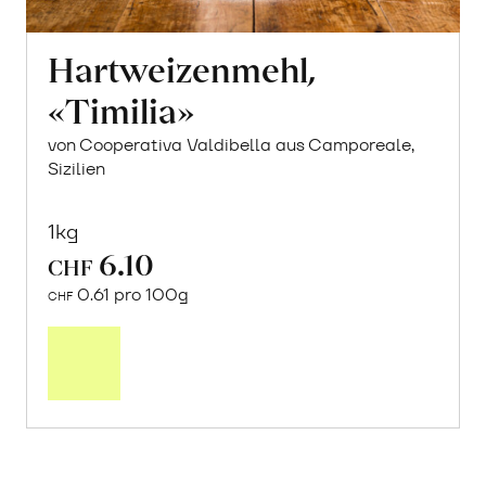
Hartweizenmehl,
«Timilia»
von Cooperativa Valdibella aus Camporeale,
Sizilien
1kg
6.10
CHF
0.61 pro 100g
CHF
Mehr
über
Hartweizenmehl,
«Timilia»
erfahren