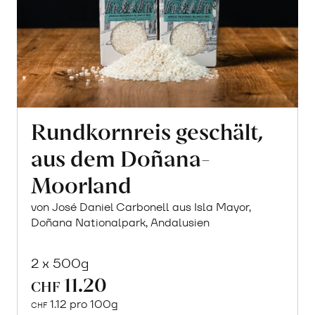
Rundkornreis geschält,
aus dem Doñana-
Moorland
von José Daniel Carbonell aus Isla Mayor,
Doñana Nationalpark, Andalusien
2 x 500g
11.20
CHF
1.12 pro 100g
CHF
In