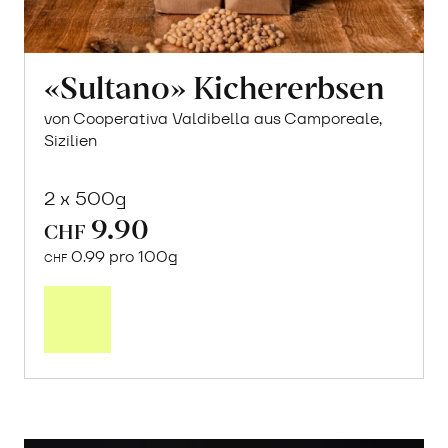
«Sultano» Kichererbsen
von Cooperativa Valdibella aus Camporeale,
Sizilien
2 x 500g
9.90
CHF
0.99 pro 100g
CHF
In
den
Warenkorb