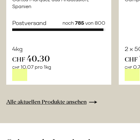
Spanien
Postversand
noch
785
von 800
4kg
2 x 
40.30
CHF
CHF
Mehr
10.07 pro 1kg
0.7
über
CHF
CHF
Bulgur
aus
«Perciasacchi»
Hartweizen
Alle aktuellen Produkte ansehen
erfahren