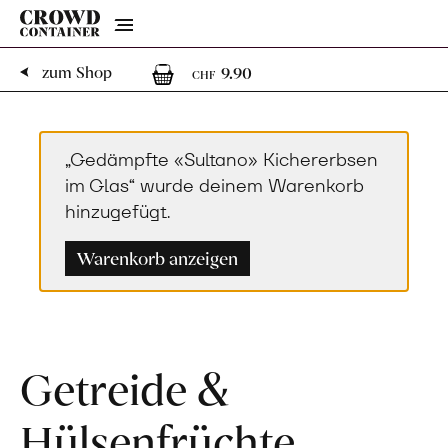
Menu
1
1 Artikel im Warenko
zum Shop
9.90
CHF
„Gedämpfte «Sultano» Kichererbsen
im Glas“ wurde deinem Warenkorb
hinzugefügt.
Warenkorb anzeigen
Getreide &
Hülsenfrüchte