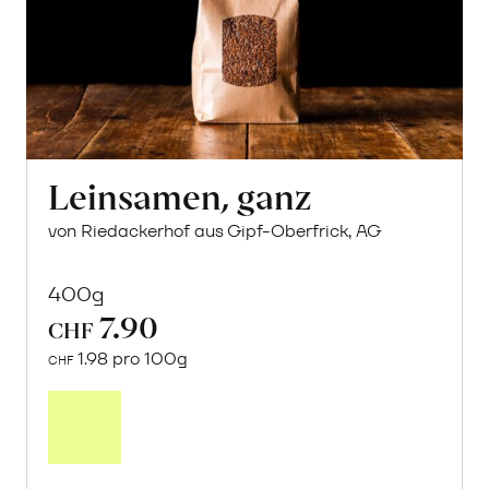
Leinsamen, ganz
von Riedackerhof aus Gipf-Oberfrick, AG
400g
7.90
CHF
1.98 pro 100g
CHF
In
den
Warenkorb