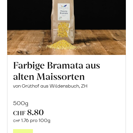
Farbige Bramata aus
alten Maissorten
von Grüthof aus Wildensbuch, ZH
500g
8.80
CHF
1.76 pro 100g
CHF
In
den