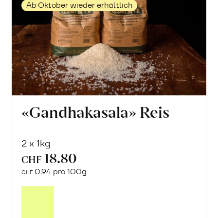
Ab Oktober wieder erhältlich
«Gandhakasala» Reis
2 x 1kg
18.80
CHF
0.94 pro 100g
CHF
Mehr
über
«Gandhakasala»