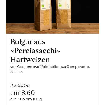
Bulgur aus
«Perciasacchi»
Hartweizen
von Cooperativa Valdibella aus Camporeale,
Sizilien
2 x 500g
8.60
CHF
0.86 pro 100g
CHF
In