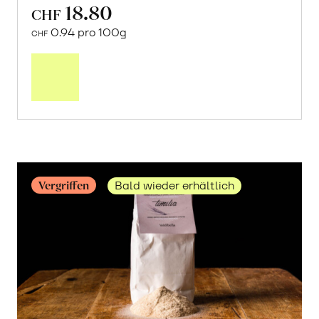
18.80
CHF
0.94 pro 100g
CHF
Mehr
über
«Mullankaima»
Reis
erfahren
Vergriffen
Bald wieder erhältlich