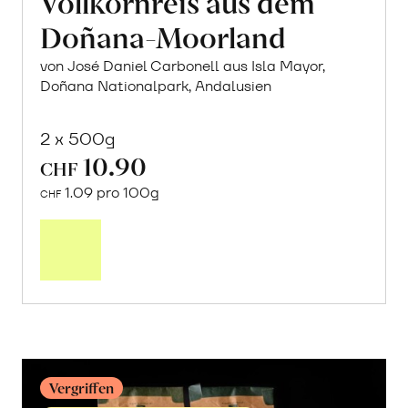
Vollkornreis aus dem
Doñana-Moorland
von José Daniel Carbonell aus Isla Mayor,
Doñana Nationalpark, Andalusien
2 x 500g
10.90
CHF
1.09 pro 100g
CHF
In
den
Warenkorb
Vergriffen