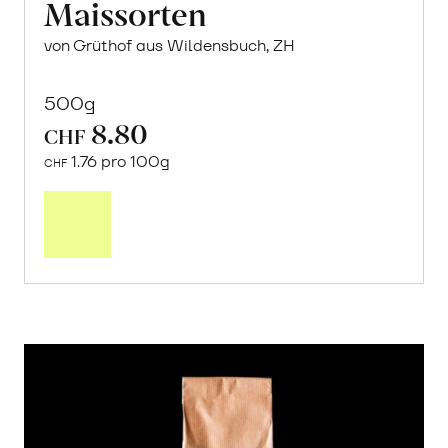
Maissorten
von Grüthof aus Wildensbuch, ZH
500g
8.80
CHF
1.76 pro 100g
CHF
In
den
Warenkorb