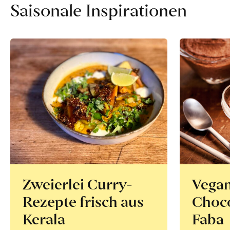
erfahren
Saisonale Inspirationen
Zweierlei Curry-
Vega
Rezepte frisch aus
Choco
Kerala
Faba