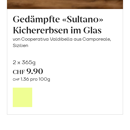
Gedämpfte «Sultano»
Kichererbsen im Glas
von Cooperativa Valdibella aus Camporeale,
Sizilien
2 x 365g
9.90
CHF
1.36 pro 100g
CHF
In
den
Warenkorb