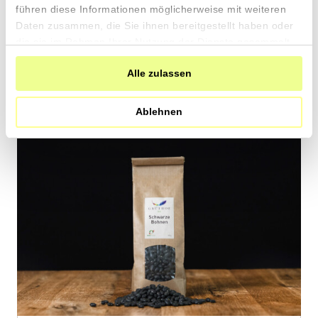
1.39 pro 100g
führen diese Informationen möglicherweise mit weiteren
CHF
In
Daten zusammen, die Sie ihnen bereitgestellt haben oder
den
die sie im Rahmen Ihrer Nutzung der Dienste gesammelt
Warenkorb
haben.
Alle zulassen
Ablehnen