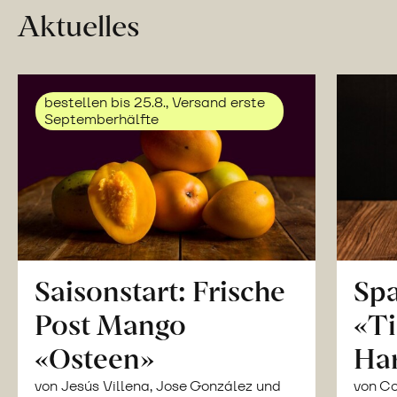
Aktuelles
bestellen bis 25.8., Versand erste
Septemberhälfte
Saisonstart: Frische
Spa
Post Mango
«Ti
«Osteen»
Ha
von Jesús Villena, Jose González und
von Co