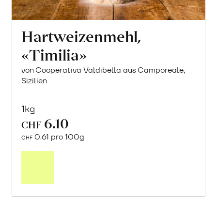
Hartweizenmehl,
«Timilia»
von Cooperativa Valdibella aus Camporeale,
Sizilien
1kg
6.10
CHF
0.61 pro 100g
CHF
Mehr
über
Hartweizenmehl,
«Timilia»
erfahren