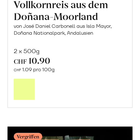
Vollkornreis aus dem
Doñana-Moorland
von José Daniel Carbonell aus Isla Mayor,
Doñana Nationalpark, Andalusien
2 x 500g
10.90
CHF
1.09 pro 100g
CHF
In
den
Warenkorb
Vergriffen