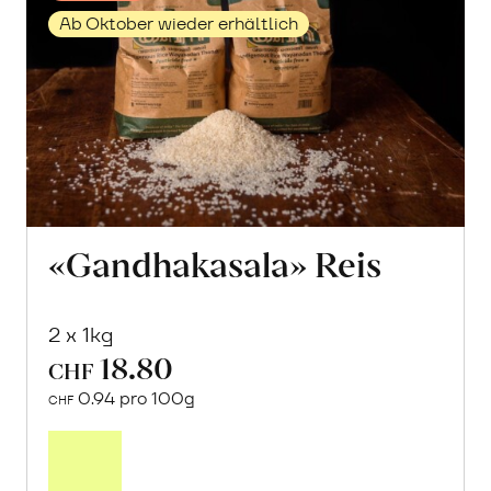
Ab Oktober wieder erhältlich
«Gandhakasala» Reis
2 x 1kg
18.80
CHF
0.94 pro 100g
CHF
Mehr
über
«Gandhakasala»