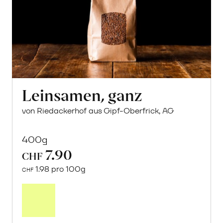
Leinsamen, ganz
von Riedackerhof aus Gipf-Oberfrick, AG
400g
7.90
CHF
1.98 pro 100g
CHF
In
den
Warenkorb