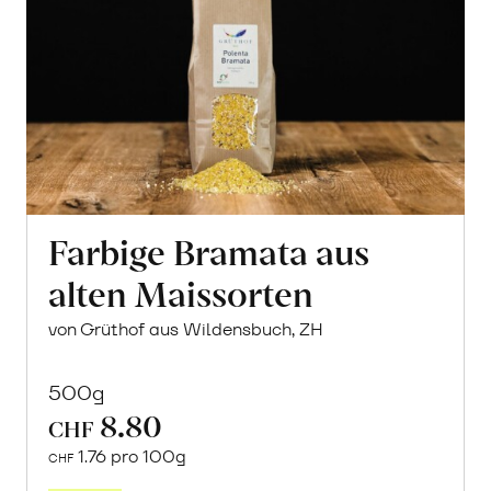
Farbige Bramata aus
alten Maissorten
von Grüthof aus Wildensbuch, ZH
500g
8.80
CHF
1.76 pro 100g
CHF
In