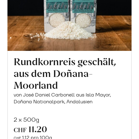
Rundkornreis geschält,
aus dem Doñana-
Moorland
von José Daniel Carbonell aus Isla Mayor,
Doñana Nationalpark, Andalusien
2 x 500g
11.20
CHF
1.12 pro 100g
CHF