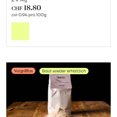
18.80
CHF
0.94 pro 100g
CHF
Mehr
über
«Mullankaima»
Reis
erfahren
Vergriffen
Bald wieder erhältlich