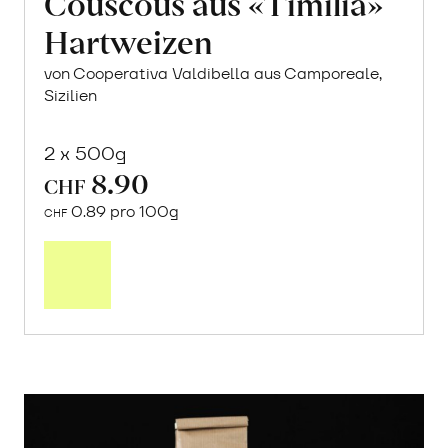
Couscous aus «Timilia»
Hartweizen
von Cooperativa Valdibella aus Camporeale,
Sizilien
2 x 500g
8.90
CHF
0.89 pro 100g
CHF
In
den
Warenkorb