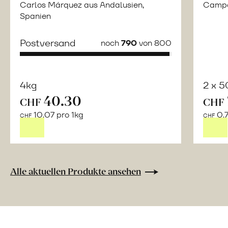
Carlos Márquez aus Andalusien,
Campor
Spanien
Postversand
noch
790
von 800
4kg
2 x 
40.30
CHF
CHF
Mehr
10.07 pro 1kg
0.7
über
CHF
CHF
Naturbelassene
Bio-
Lebensmittel
ohne
Alle aktuellen Produkte ansehen
Zusatzstoffe
direkt
ab
Hof