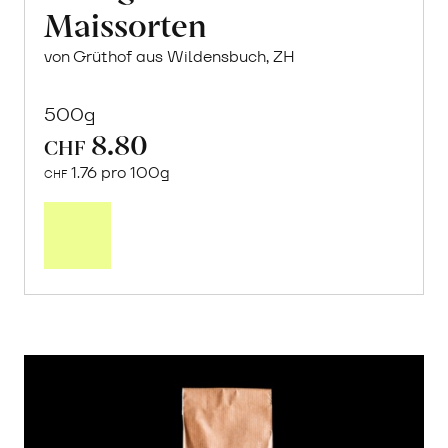
Maissorten
von Grüthof aus Wildensbuch, ZH
500g
8.80
CHF
1.76 pro 100g
CHF
In
den
Warenkorb