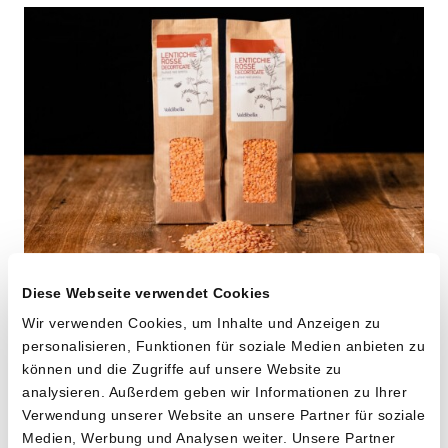
Rote Linsen
Diese Webseite verwendet Cookies
von Cooperativa Valdibella aus Camporeale,
Wir verwenden Cookies, um Inhalte und Anzeigen zu
Sizilien
personalisieren, Funktionen für soziale Medien anbieten zu
können und die Zugriffe auf unsere Website zu
analysieren. Außerdem geben wir Informationen zu Ihrer
2 x 500g
Verwendung unserer Website an unsere Partner für soziale
13.90
CHF
Medien, Werbung und Analysen weiter. Unsere Partner