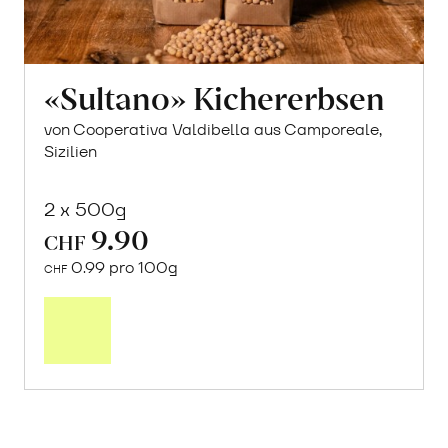
«Sultano» Kichererbsen
von Cooperativa Valdibella aus Camporeale,
Sizilien
2 x 500g
9.90
CHF
0.99 pro 100g
CHF
In
den
Warenkorb