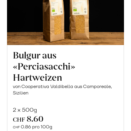
Bulgur aus
«Perciasacchi»
Hartweizen
von Cooperativa Valdibella aus Camporeale,
Sizilien
2 x 500g
8.60
CHF
0.86 pro 100g
CHF
In