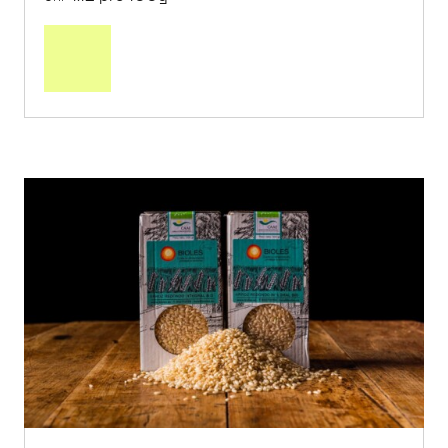
In
den
Warenkorb