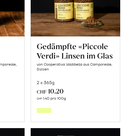
Gedämpfte «Piccole
Verdi» Linsen im Glas
amporeale,
von Cooperativa Valdibella aus Camporeale,
Sizilien
2 x 365g
10.20
CHF
In
1.40 pro 100g
CHF
den
orb
Warenkorb