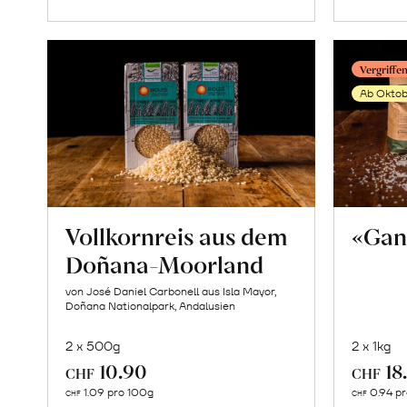
Vergriffe
Ab Oktob
Vollkornreis aus dem
«Gan
Doñana-Moorland
von José Daniel Carbonell aus Isla Mayor,
Doñana Nationalpark, Andalusien
2 x 500g
2 x 1kg
10.90
18
CHF
CHF
In
1.09 pro 100g
0.94 p
CHF
CHF