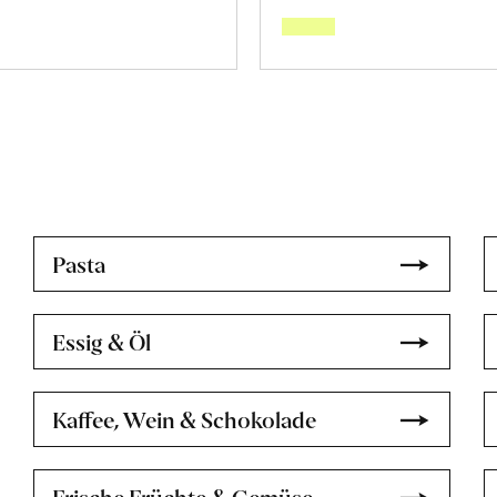
über
über
«Gandhakasala»
«Mulla
Reis
Reis
erfahren
erfahr
Pasta
Essig & Öl
Kaffee, Wein & Schokolade
Frische Früchte & Gemüse