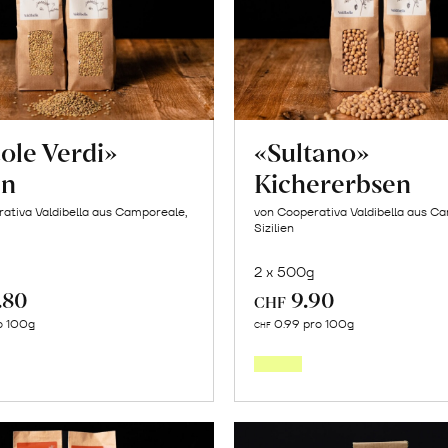
ole Verdi»
«Sultano»
en
Kichererbsen
ativa Valdibella aus Camporeale,
von Cooperativa Valdibella aus C
Sizilien
2 x 500g
.80
9.90
CHF
In
In
o 100g
0.99 pro 100g
CHF
den
den
Warenkorb
Warenk