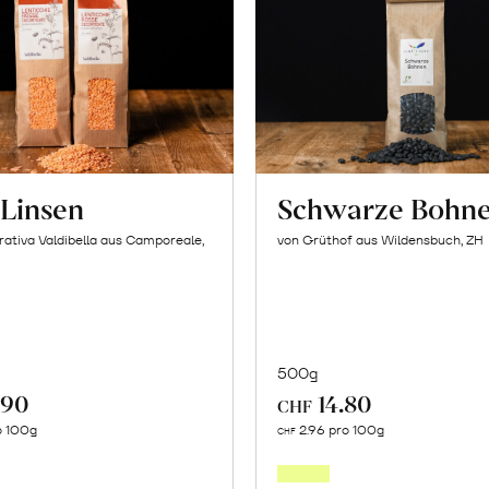
 Linsen
Schwarze Bohn
ativa Valdibella aus Camporeale,
von Grüthof aus Wildensbuch, ZH
500g
.90
14.80
CHF
In
In
o 100g
2.96 pro 100g
CHF
den
den
Warenkorb
Warenk