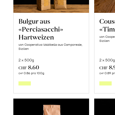
Bulgur aus
Cous
«Perciasacchi»
«Tim
Hartweizen
von Cooper
Sizilien
von Cooperativa Valdibella aus Camporeale,
Sizilien
2 x 500g
2 x 500g
8.60
8.
CHF
CHF
In
0.86 pro 100g
0.89 p
CHF
CHF
den
Warenkorb