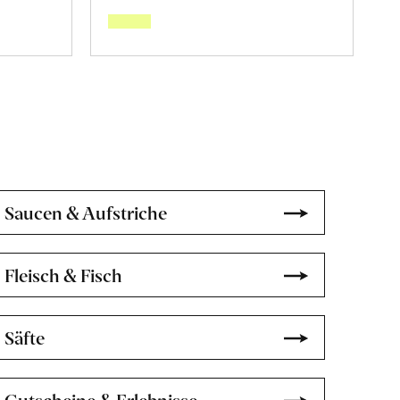
über
nkaima»
Hartweizenmehl,
«Timilia»
en
erfahren
Saucen & Aufstriche
Fleisch & Fisch
Säfte
Gutscheine & Erlebnisse