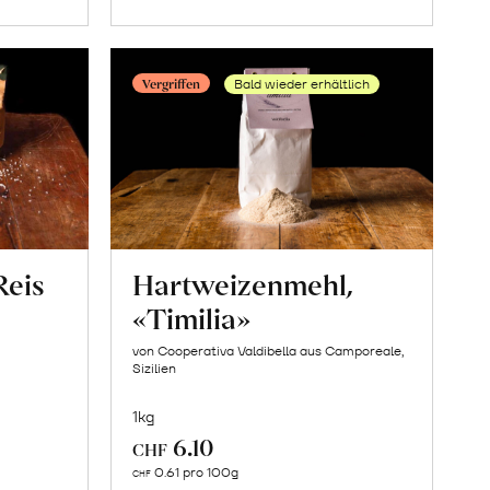
Vergriffen
Bald wieder erhältlich
Reis
Hartweizenmehl,
«Timilia»
von Cooperativa Valdibella aus Camporeale,
Sizilien
1kg
6.10
CHF
Mehr
0.61 pro 100g
CHF