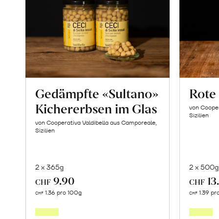
Gedämpfte «Sultano»
Rote
Kichererbsen im Glas
von Cooper
Sizilien
von Cooperativa Valdibella aus Camporeale,
Sizilien
2 x 365g
2 x 500g
9.90
13
CHF
CHF
In
1.36 pro 100g
1.39 pr
CHF
CHF
den
Warenkorb