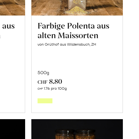
 aus
Farbige Polenta aus
n
alten Maissorten
von Grüthof aus Wildensbuch, ZH
500g
8.80
CHF
In
1.76 pro 100g
CHF
den
orb
Warenkorb