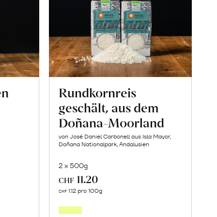
en
Rundkornreis
geschält, aus dem
Doñana-Moorland
von José Daniel Carbonell aus Isla Mayor,
Doñana Nationalpark, Andalusien
2 x 500g
11.20
CHF
In
1.12 pro 100g
CHF
den
orb
Warenkorb