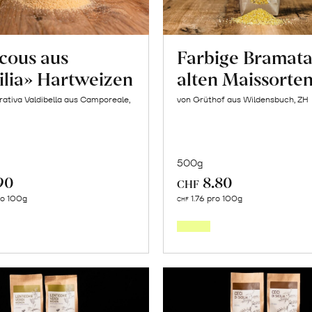
cous aus
Farbige Bramata
ilia» Hartweizen
alten Maissorte
ativa Valdibella aus Camporeale,
von Grüthof aus Wildensbuch, ZH
500g
90
8.80
CHF
In
In
ro 100g
1.76 pro 100g
CHF
den
den
Warenkorb
Warenk