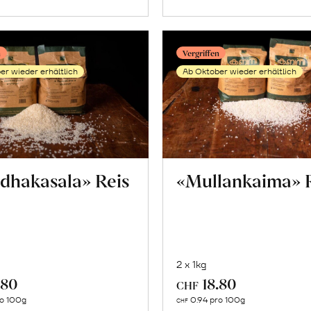
n
Vergriffen
er wieder erhältlich
Ab Oktober wieder erhältlich
dhakasala» Reis
«Mullankaima» 
2 x 1kg
.80
18.80
CHF
Mehr
Mehr
ro 100g
0.94 pro 100g
CHF