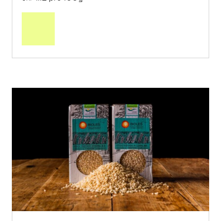
In
den
Warenkorb