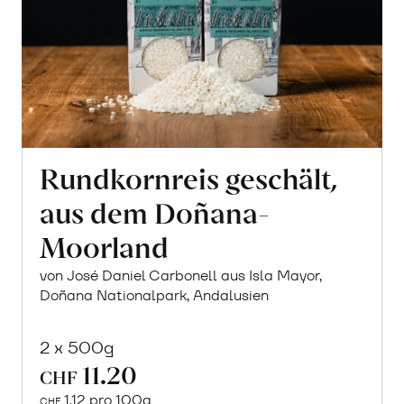
Rundkornreis geschält,
aus dem Doñana-
Moorland
von José Daniel Carbonell aus Isla Mayor,
Doñana Nationalpark, Andalusien
2 x 500g
11.20
CHF
1.12 pro 100g
CHF