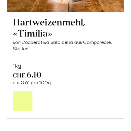
Hartweizenmehl,
«Timilia»
von Cooperativa Valdibella aus Camporeale,
Sizilien
1kg
6.10
CHF
0.61 pro 100g
CHF
Mehr
über
Hartweizenmehl,
«Timilia»
erfahren