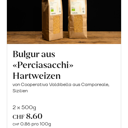
Bulgur aus
«Perciasacchi»
Hartweizen
von Cooperativa Valdibella aus Camporeale,
Sizilien
2 x 500g
8.60
CHF
0.86 pro 100g
CHF
In