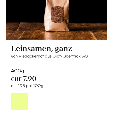
Leinsamen, ganz
von Riedackerhof aus Gipf-Oberfrick, AG
400g
7.90
CHF
1.98 pro 100g
CHF
In
den
Warenkorb