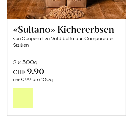
«Sultano» Kichererbsen
von Cooperativa Valdibella aus Camporeale,
Sizilien
2 x 500g
9.90
CHF
0.99 pro 100g
CHF
In
den
Warenkorb