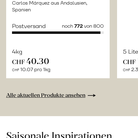
Carlos Márquez aus Andalusien,
Spanien
Postversand
noch
772
von 800
4kg
5 Lit
40.30
Mehr
CHF
CHF
über
10.07 pro 1kg
2.3
CHF
CHF
Bulgur
aus
«Perciasacchi»
Alle aktuellen Produkte ansehen
Hartweizen
erfahren
Saisonale Inspirationen