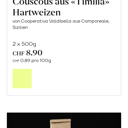
Couscous aus «Timilia»
Hartweizen
von Cooperativa Valdibella aus Camporeale,
Sizilien
2 x 500g
8.90
CHF
0.89 pro 100g
CHF
In
den
Warenkorb