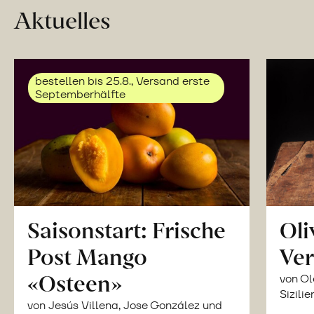
Aktuelles
bestellen bis 25.8., Versand erste
Septemberhälfte
Saisonstart: Frische
Oli
Post Mango
Ver
«Osteen»
von Ol
Sizilie
von Jesús Villena, Jose González und