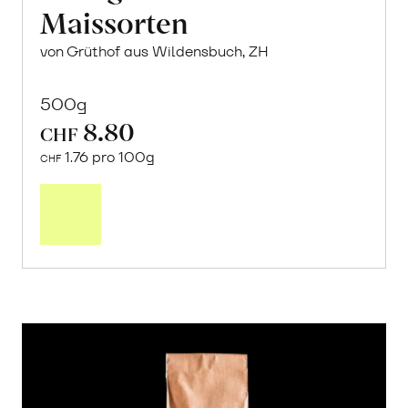
Maissorten
von Grüthof aus Wildensbuch, ZH
500g
8.80
CHF
1.76 pro 100g
CHF
In
den
Warenkorb