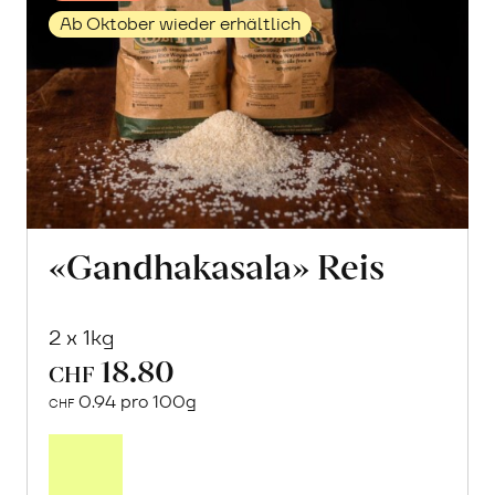
Ab Oktober wieder erhältlich
«Gandhakasala» Reis
2 x 1kg
18.80
CHF
0.94 pro 100g
CHF
Mehr
über
«Gandhakasala»