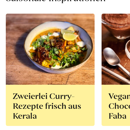
Zweierlei Curry-
Vega
Rezepte frisch aus
Choco
Kerala
Faba