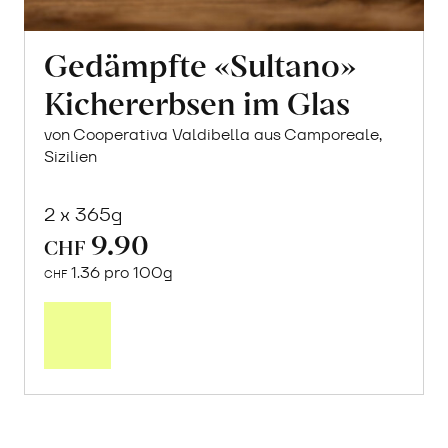
Gedämpfte «Sultano»
Kichererbsen im Glas
von Cooperativa Valdibella aus Camporeale,
Sizilien
2 x 365g
9.90
CHF
1.36 pro 100g
CHF
In
den
Warenkorb