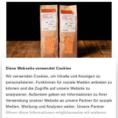
Diese Webseite verwendet Cookies
Rote Linsen
Wir verwenden Cookies, um Inhalte und Anzeigen zu
personalisieren, Funktionen für soziale Medien anbieten zu
von Cooperativa Valdibella aus Camporeale,
können und die Zugriffe auf unsere Website zu
Sizilien
analysieren. Außerdem geben wir Informationen zu Ihrer
Verwendung unserer Website an unsere Partner für soziale
2 x 500g
Medien, Werbung und Analysen weiter. Unsere Partner
13.90
führen diese Informationen möglicherweise mit weiteren
CHF