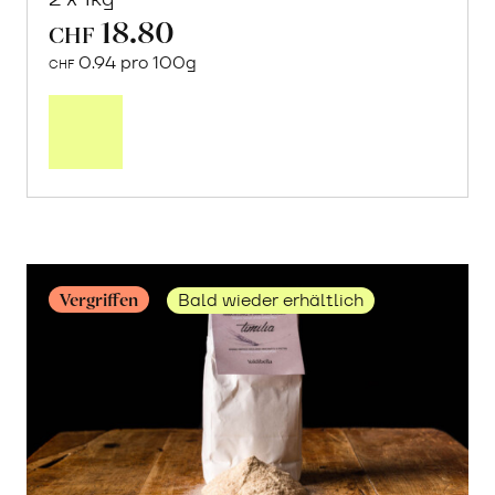
18.80
CHF
0.94 pro 100g
CHF
Mehr
über
«Mullankaima»
Reis
erfahren
Vergriffen
Bald wieder erhältlich