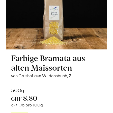
Farbige Bramata aus
alten Maissorten
von Grüthof aus Wildensbuch, ZH
500g
8.80
CHF
1.76 pro 100g
CHF
In