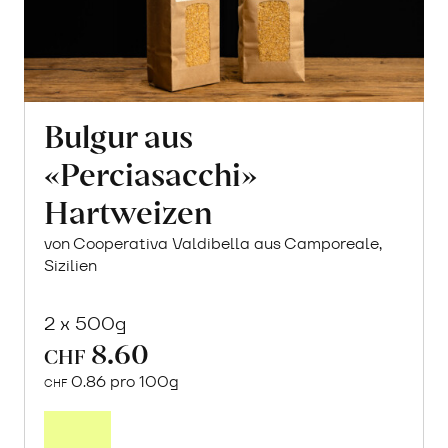
Bulgur aus
«Perciasacchi»
Hartweizen
von Cooperativa Valdibella aus Camporeale,
Sizilien
2 x 500g
8.60
CHF
0.86 pro 100g
CHF
In
den
Warenkorb