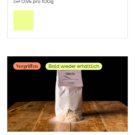
0.94 pro 100g
CHF
Mehr
über
«Mullankaima»
Reis
erfahren
Vergriffen
Bald wieder erhältlich