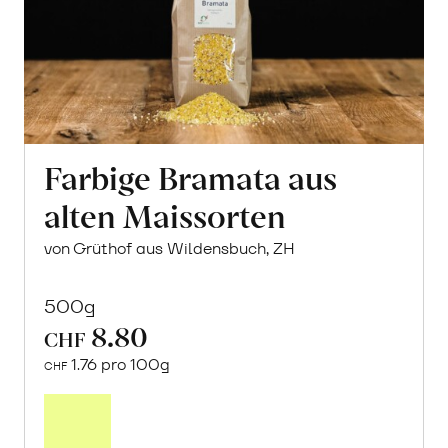
Farbige Bramata aus
alten Maissorten
von Grüthof aus Wildensbuch, ZH
500g
8.80
CHF
1.76 pro 100g
CHF
In
den
Warenkorb