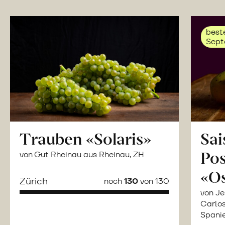
beste
Sept
Trauben «Solaris»
Sai
Po
von Gut Rheinau aus Rheinau, ZH
«O
Zürich
noch
130
von 130
von Je
Carlos
Spani