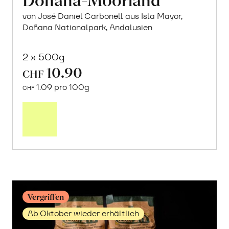
von José Daniel Carbonell aus Isla Mayor,
Doñana Nationalpark, Andalusien
2 x 500g
10.90
CHF
1.09 pro 100g
CHF
In
den
Warenkorb
Vergriffen
Ab Oktober wieder erhältlich