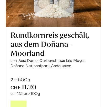
Rundkornreis geschält,
aus dem Doñana-
Moorland
von José Daniel Carbonell aus Isla Mayor,
Doñana Nationalpark, Andalusien
2 x 500g
11.20
CHF
1.12 pro 100g
CHF
In
den