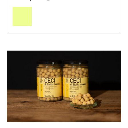
In
den
Warenkorb