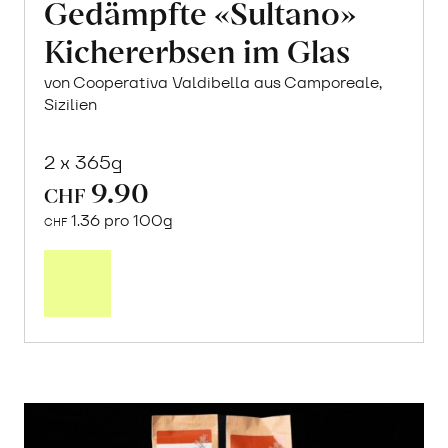
Gedämpfte «Sultano»
Kichererbsen im Glas
von Cooperativa Valdibella aus Camporeale,
Sizilien
2 x 365g
9.90
CHF
1.36 pro 100g
CHF
In
den
Warenkorb