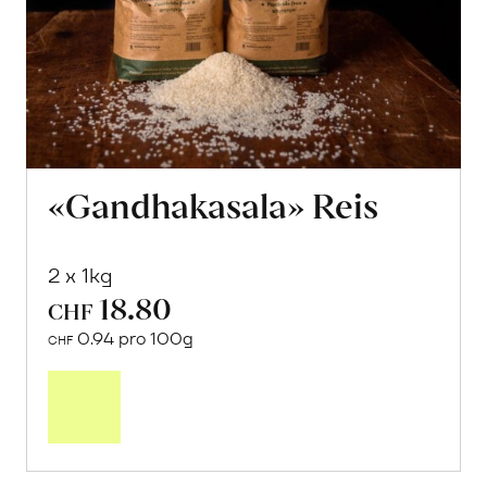
«Gandhakasala» Reis
2 x 1kg
18.80
CHF
0.94 pro 100g
CHF
Mehr
über
«Gandhakasala»
Reis
erfahren