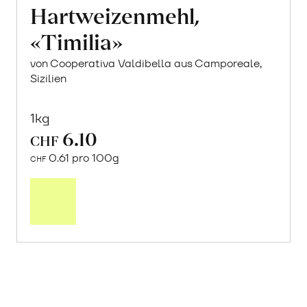
Hartweizenmehl,
«Timilia»
von Cooperativa Valdibella aus Camporeale,
Sizilien
1kg
6.10
CHF
0.61 pro 100g
CHF
Mehr
über
Hartweizenmehl,
«Timilia»
erfahren