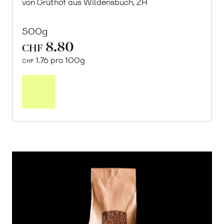
von Grüthof aus Wildensbuch, ZH
500g
8.80
CHF
1.76 pro 100g
CHF
In
den
Warenkorb