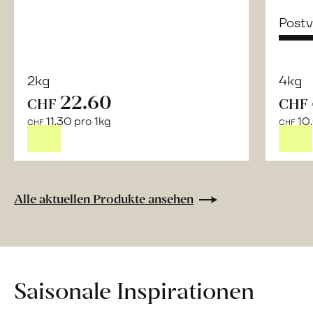
Post
2kg
4kg
22.60
CHF
CHF
Mehr
11.30 pro 1kg
10.
über
CHF
CHF
Saisonstart:
Frische
Post
Mango
Alle aktuellen Produkte ansehen
«Osteen»
erfahren
Saisonale Inspirationen