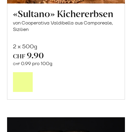
«Sultano» Kichererbsen
von Cooperativa Valdibella aus Camporeale,
Sizilien
2 x 500g
9.90
CHF
0.99 pro 100g
CHF
In
den
Warenkorb