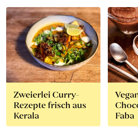
Zweierlei Curry-
Vega
Rezepte frisch aus
Choco
Kerala
Faba