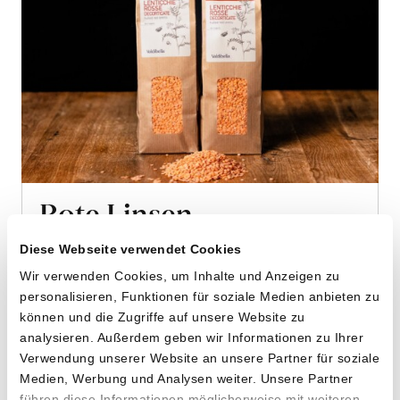
Rote Linsen
von Cooperativa Valdibella aus Camporeale,
Diese Webseite verwendet Cookies
Sizilien
Wir verwenden Cookies, um Inhalte und Anzeigen zu
personalisieren, Funktionen für soziale Medien anbieten zu
2 x 500g
können und die Zugriffe auf unsere Website zu
13.90
CHF
analysieren. Außerdem geben wir Informationen zu Ihrer
Verwendung unserer Website an unsere Partner für soziale
1.39 pro 100g
CHF
In
Medien, Werbung und Analysen weiter. Unsere Partner
den
führen diese Informationen möglicherweise mit weiteren