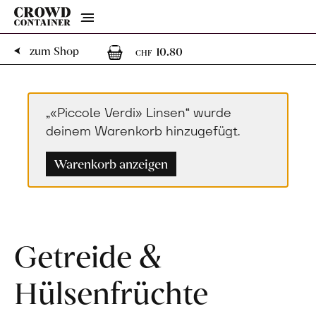
Menu
1
1 Artikel im Warenk
zum Shop
10.80
CHF
„«Piccole Verdi» Linsen“ wurde
deinem Warenkorb hinzugefügt.
Warenkorb anzeigen
Getreide &
Hülsenfrüchte