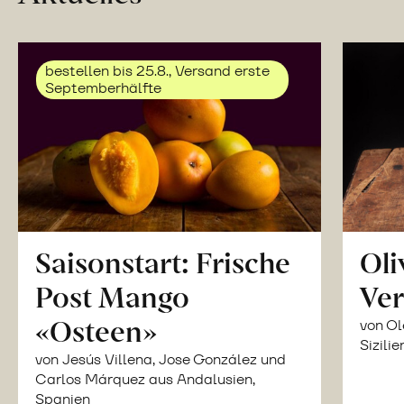
bestellen bis 25.8., Versand erste
Septemberhälfte
Saisonstart: Frische
Oli
Post Mango
Ver
«Osteen»
von Ol
Sizilie
von Jesús Villena, Jose González und
Carlos Márquez aus Andalusien,
Spanien