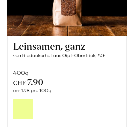
Leinsamen, ganz
von Riedackerhof aus Gipf-Oberfrick, AG
400g
7.90
CHF
1.98 pro 100g
CHF
In
den
Warenkorb