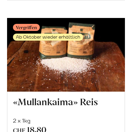
erfahren
Vergriffen
Ab Oktober wieder erhältlich
«Mullankaima» Reis
2 x 1kg
18.80
CHF