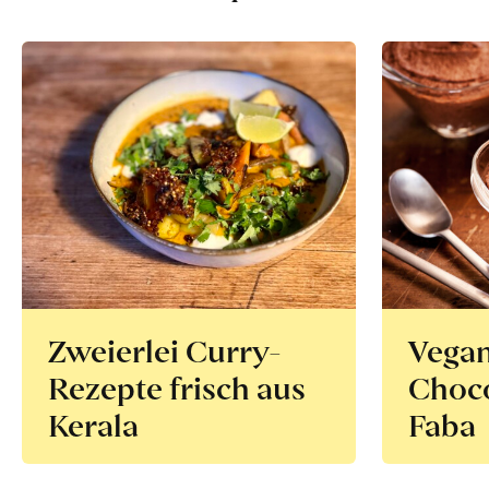
Zweierlei Curry-
Vega
Rezepte frisch aus
Choco
Kerala
Faba