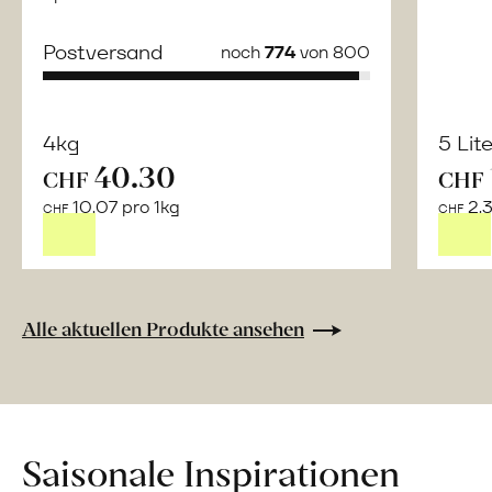
Postversand
noch
774
von 800
4kg
5 Lit
40.30
CHF
CHF
Mehr
10.07 pro 1kg
2.3
über
CHF
CHF
Naturbelassene
Bio-
Lebensmittel
ohne
Alle aktuellen Produkte ansehen
Zusatzstoffe
direkt
ab
Hof
erfahren
Saisonale Inspirationen