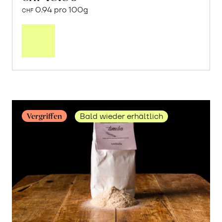
0.94 pro 100g
CHF
Mehr
über
«Mullankaima»
Reis
erfahren
Vergriffen
Bald wieder erhältlich