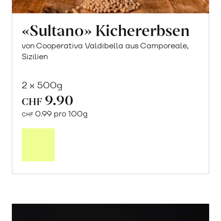
«Sultano» Kichererbsen
von Cooperativa Valdibella aus Camporeale,
Sizilien
2 x 500g
9.90
CHF
0.99 pro 100g
CHF
In
den
Warenkorb