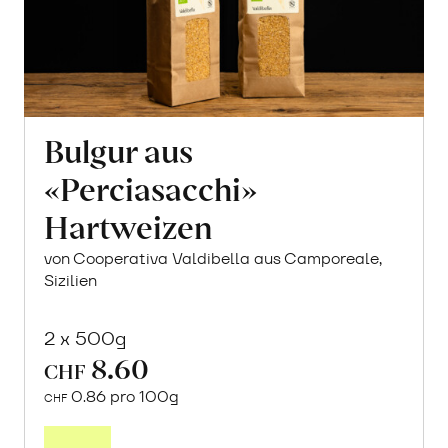
Bulgur aus
«Perciasacchi»
Hartweizen
von Cooperativa Valdibella aus Camporeale,
Sizilien
2 x 500g
8.60
CHF
0.86 pro 100g
CHF
In
den