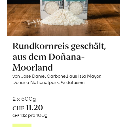
Rundkornreis geschält,
aus dem Doñana-
Moorland
von José Daniel Carbonell aus Isla Mayor,
Doñana Nationalpark, Andalusien
2 x 500g
11.20
CHF
1.12 pro 100g
CHF
In
den