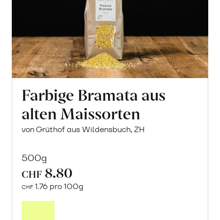
Farbige Bramata aus
alten Maissorten
von Grüthof aus Wildensbuch, ZH
500g
8.80
CHF
1.76 pro 100g
CHF
In
den
Warenkorb