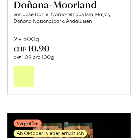
Doñana-Moorland
von José Daniel Carbonell aus Isla Mayor,
Doñana Nationalpark, Andalusien
2 x 500g
10.90
CHF
1.09 pro 100g
CHF
In
den
Warenkorb
Vergriffen
Ab Oktober wieder erhältlich