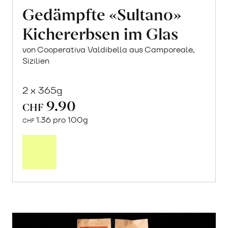
Gedämpfte «Sultano»
Kichererbsen im Glas
von Cooperativa Valdibella aus Camporeale,
Sizilien
2 x 365g
9.90
CHF
1.36 pro 100g
CHF
In
den
Warenkorb