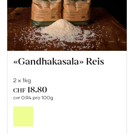
«Gandhakasala» Reis
2 x 1kg
18.80
CHF
0.94 pro 100g
CHF
Mehr
über
«Gandhakasala»
Reis