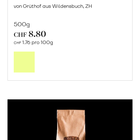
von Grüthof aus Wildensbuch, ZH
500g
8.80
CHF
1.76 pro 100g
CHF
In
den
Warenkorb