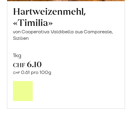
Hartweizenmehl,
«Timilia»
von Cooperativa Valdibella aus Camporeale,
Sizilien
1kg
6.10
CHF
0.61 pro 100g
CHF
Mehr
über
Hartweizenmehl,
«Timilia»
erfahren