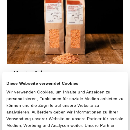
Rote Linsen
von Cooperativa Valdibella aus Camporeale,
Diese Webseite verwendet Cookies
Sizilien
Wir verwenden Cookies, um Inhalte und Anzeigen zu
personalisieren, Funktionen für soziale Medien anbieten zu
2 x 500g
können und die Zugriffe auf unsere Website zu
13.90
analysieren. Außerdem geben wir Informationen zu Ihrer
CHF
Verwendung unserer Website an unsere Partner für soziale
1.39 pro 100g
CHF
Medien, Werbung und Analysen weiter. Unsere Partner
In