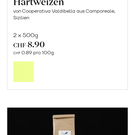
Hartweizen
von Cooperativa Valdibella aus Camporeale,
Sizilien
2 x 500g
8.90
CHF
0.89 pro 100g
CHF
In
den
Warenkorb