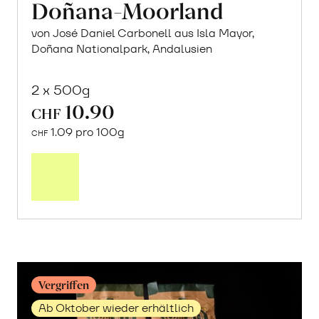
Doñana-Moorland
von José Daniel Carbonell aus Isla Mayor,
Doñana Nationalpark, Andalusien
2 x 500g
10.90
CHF
1.09 pro 100g
CHF
In
den
Warenkorb
Vergriffen
Ab Oktober wieder erhältlich