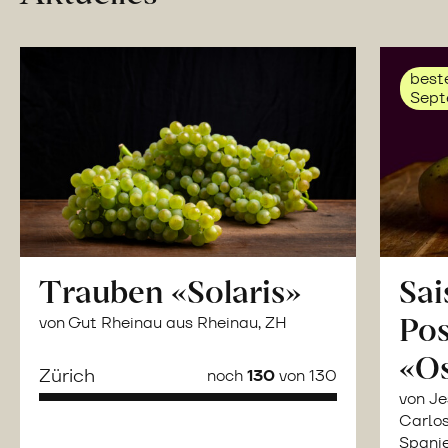
beste
Sept
Trauben «Solaris»
Sai
Po
von Gut Rheinau aus Rheinau, ZH
«O
Zürich
noch
130
von 130
von Je
Carlos
Spani