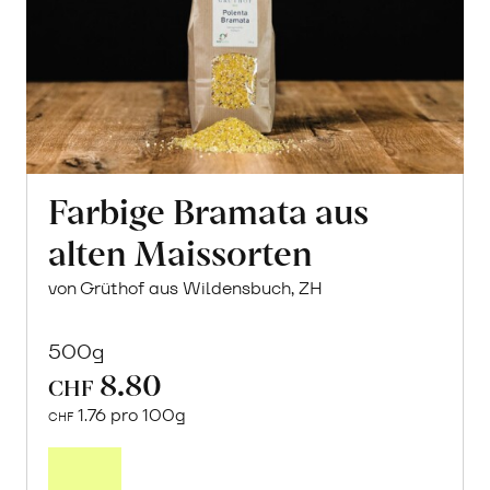
Farbige Bramata aus
alten Maissorten
von Grüthof aus Wildensbuch, ZH
500g
8.80
CHF
1.76 pro 100g
CHF
In
den
Warenkorb