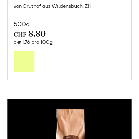
von Grüthof aus Wildensbuch, ZH
500g
8.80
CHF
1.76 pro 100g
CHF
In
den
Warenkorb