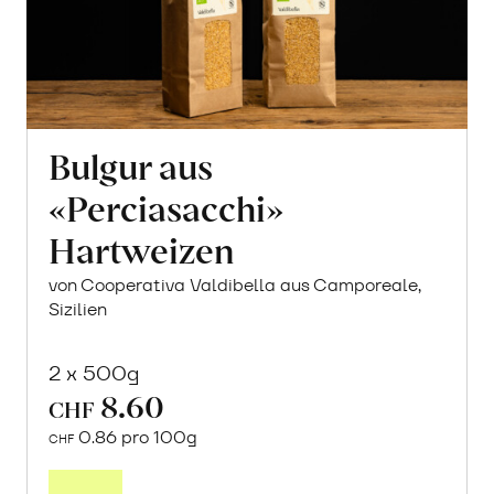
Bulgur aus
«Perciasacchi»
Hartweizen
von Cooperativa Valdibella aus Camporeale,
Sizilien
2 x 500g
8.60
CHF
0.86 pro 100g
CHF
In
den