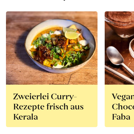
Zweierlei Curry-
Vega
Rezepte frisch aus
Choco
Kerala
Faba