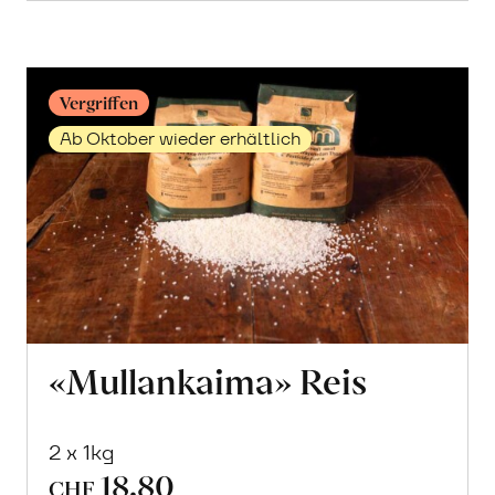
erfahren
Vergriffen
Ab Oktober wieder erhältlich
«Mullankaima» Reis
2 x 1kg
18.80
CHF