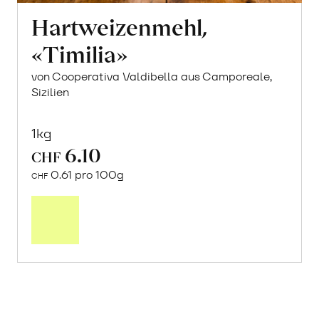
Hartweizenmehl,
«Timilia»
von Cooperativa Valdibella aus Camporeale,
Sizilien
1kg
6.10
CHF
0.61 pro 100g
CHF
Mehr
über
Focaccia
mit
Timiliamehl
erfahren