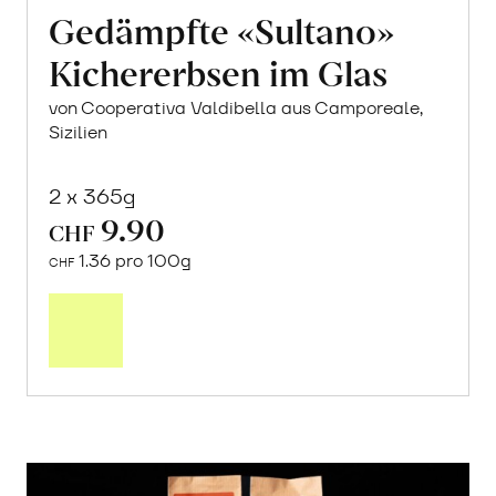
Gedämpfte «Sultano»
Kichererbsen im Glas
von Cooperativa Valdibella aus Camporeale,
Sizilien
2 x 365g
9.90
CHF
1.36 pro 100g
CHF
In
den
Warenkorb