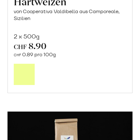
Hartweizen
von Cooperativa Valdibella aus Camporeale,
Sizilien
2 x 500g
8.90
CHF
0.89 pro 100g
CHF
In
den
Warenkorb