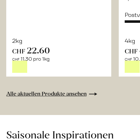
Post
2kg
4kg
22.60
CHF
CHF
Mehr
11.30 pro 1kg
10.
über
CHF
CHF
Naturbelassene
Bio-
Lebensmittel
ohne
Alle aktuellen Produkte ansehen
Zusatzstoffe
direkt
ab
Hof
erfahren
Saisonale Inspirationen