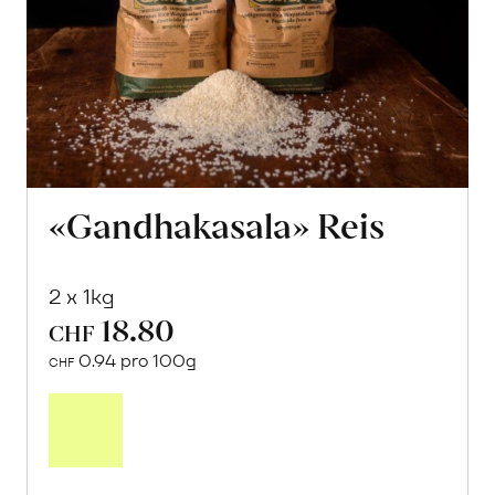
«Gandhakasala» Reis
2 x 1kg
18.80
CHF
0.94 pro 100g
CHF
Mehr
über
«Gandhakasala»
Reis