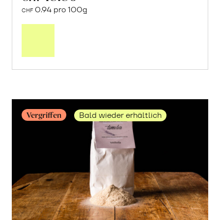
0.94 pro 100g
CHF
Mehr
über
«Mullankaima»
Reis
erfahren
Vergriffen
Bald wieder erhältlich