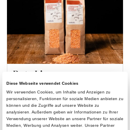
Rote Linsen
von Cooperativa Valdibella aus Camporeale,
Diese Webseite verwendet Cookies
Sizilien
Wir verwenden Cookies, um Inhalte und Anzeigen zu
personalisieren, Funktionen für soziale Medien anbieten zu
2 x 500g
können und die Zugriffe auf unsere Website zu
13.90
analysieren. Außerdem geben wir Informationen zu Ihrer
CHF
Verwendung unserer Website an unsere Partner für soziale
1.39 pro 100g
CHF
Medien, Werbung und Analysen weiter. Unsere Partner
In