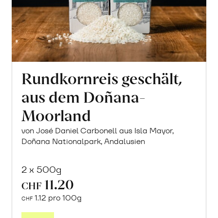
Rundkornreis geschält,
aus dem Doñana-
Moorland
von José Daniel Carbonell aus Isla Mayor,
Doñana Nationalpark, Andalusien
2 x 500g
11.20
CHF
1.12 pro 100g
CHF
In
den