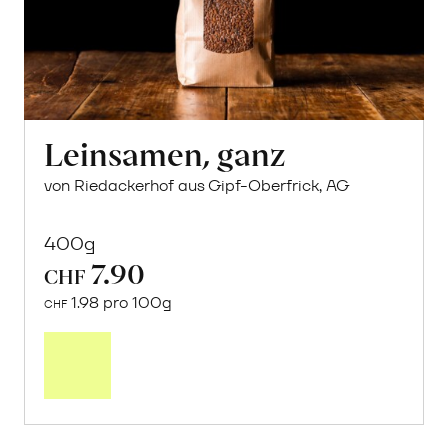
Leinsamen, ganz
von Riedackerhof aus Gipf-Oberfrick, AG
400g
7.90
CHF
1.98 pro 100g
CHF
In
den
Warenkorb