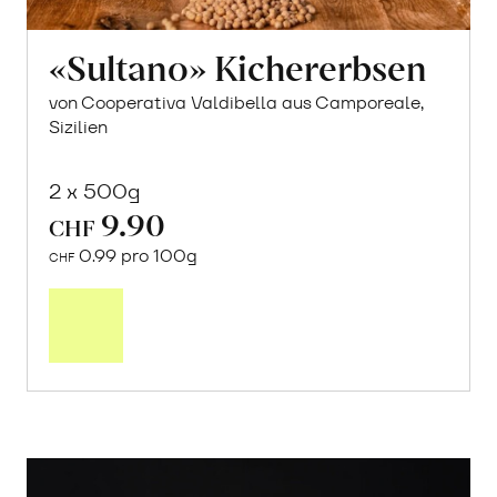
«Sultano» Kichererbsen
von Cooperativa Valdibella aus Camporeale,
Sizilien
2 x 500g
9.90
CHF
0.99 pro 100g
CHF
In
den
Warenkorb