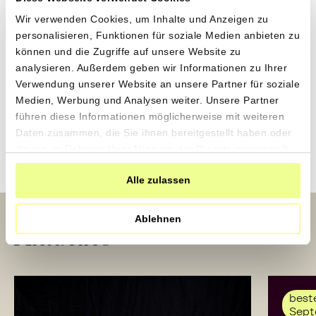
Kaffee, Wein & Schokolade
Wir verwenden Cookies, um Inhalte und Anzeigen zu
personalisieren, Funktionen für soziale Medien anbieten zu
Säfte
können und die Zugriffe auf unsere Website zu
analysieren. Außerdem geben wir Informationen zu Ihrer
Verwendung unserer Website an unsere Partner für soziale
Gewürze
Medien, Werbung und Analysen weiter. Unsere Partner
führen diese Informationen möglicherweise mit weiteren
Daten zusammen, die Sie ihnen bereitgestellt haben oder
Frische Früchte & Gemüse
die sie im Rahmen Ihrer Nutzung der Dienste gesammelt
haben.
Alle zulassen
Ablehnen
Aktuelles
beste
Sept