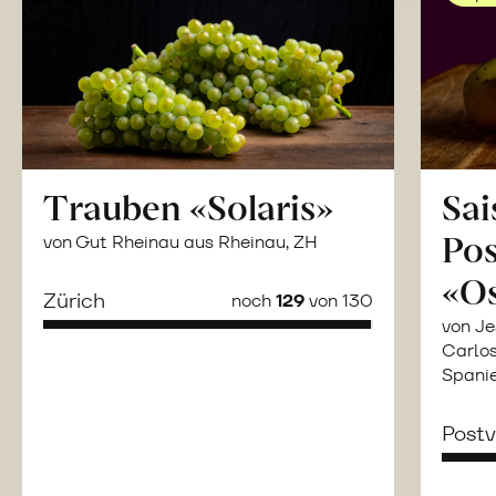
Trauben «Solaris»
Sai
Po
von Gut Rheinau aus Rheinau, ZH
«O
Zürich
noch
129
von 130
von Je
Carlos
Spani
Post