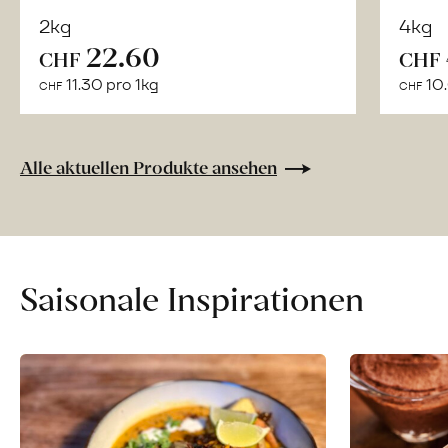
2kg
4kg
22.60
Mehr
CHF
CHF
über
11.30 pro 1kg
10.
CHF
CHF
Naturbelassene
Bio-
Lebensmittel
Alle aktuellen Produkte ansehen
ohne
Zusatzstoffe
direkt
ab
Hof
Saisonale Inspirationen
erfahren