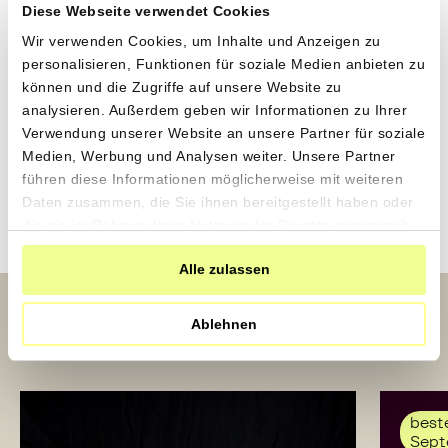
Kaffee, Wein & Schokolade
Diese Webseite verwendet Cookies
Wir verwenden Cookies, um Inhalte und Anzeigen zu
personalisieren, Funktionen für soziale Medien anbieten zu
Säfte
können und die Zugriffe auf unsere Website zu
analysieren. Außerdem geben wir Informationen zu Ihrer
Verwendung unserer Website an unsere Partner für soziale
Gewürze
Medien, Werbung und Analysen weiter. Unsere Partner
führen diese Informationen möglicherweise mit weiteren
Frische Früchte & Gemüse
Daten zusammen, die Sie ihnen bereitgestellt haben oder
die sie im Rahmen Ihrer Nutzung der Dienste gesammelt
haben.
Alle zulassen
Aktuelles
Ablehnen
beste
Sept