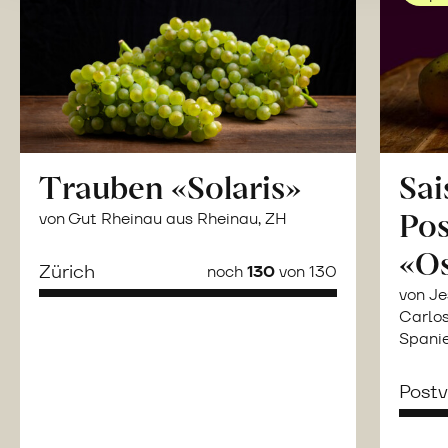
Trauben «Solaris»
Sai
Po
von Gut Rheinau aus Rheinau, ZH
«O
Zürich
noch
130
von 130
von Je
Carlos
Spani
Post