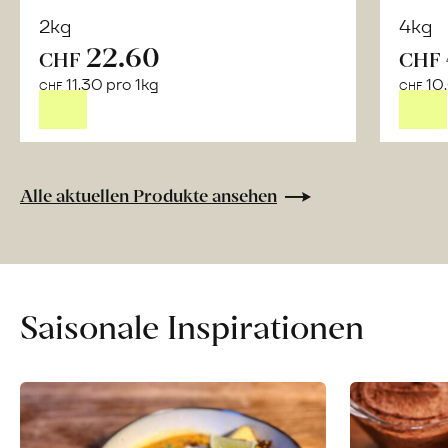
2kg
4kg
22.60
CHF
CHF
Mehr
11.30 pro 1kg
10.
über
CHF
CHF
Naturbelassene
Bio-
Lebensmittel
ohne
Alle aktuellen Produkte ansehen
Zusatzstoffe
direkt
ab
Hof
erfahren
Saisonale Inspirationen