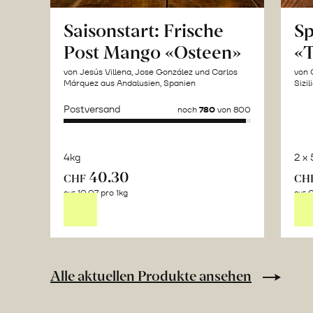
Saisonstart: Frische
Sp
Post Mango «Osteen»
«T
von Jesús Villena, Jose González und Carlos
von 
Márquez aus Andalusien, Spanien
Sizil
Postversand
noch
780
von 800
4kg
2 x
40.30
CHF
CH
Mehr
10.07 pro 1kg
0
CHF
CHF
über
Spiga
Negra
erfahren
Alle aktuellen Produkte ansehen