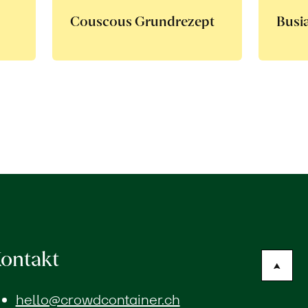
Couscous Grundrezept
Busia
ontakt
hello@crowdcontainer.ch