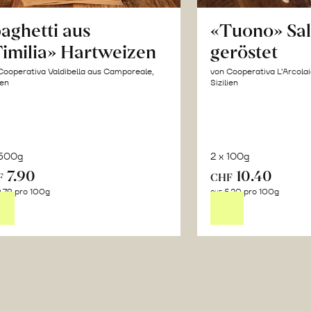
aghetti aus
«Tuono» Sa
imilia» Hartweizen
geröstet
Cooperativa Valdibella aus Camporeale,
von Cooperativa L’Arcolai
ien
Sizilien
 500g
2 x 100g
7.90
10.40
In
In
F
CHF
.79 pro 100g
5.20 pro 100g
den
de
CHF
Warenkorb
Wa