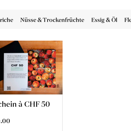
riche
Nüsse & Trockenfrüchte
Essig & Öl
Fl
chein à CHF 50
.00
In