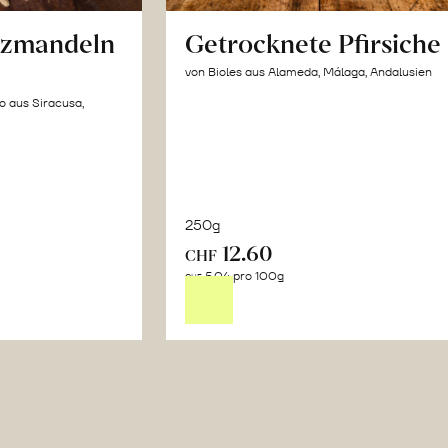
lzmandeln
Getrocknete Pfirsiche
von Bioles aus Alameda, Málaga, Andalusien
o aus Siracusa,
250g
12.60
In
CHF
5.04 pro 100g
n
den
CHF
renkorb
Warenkorb