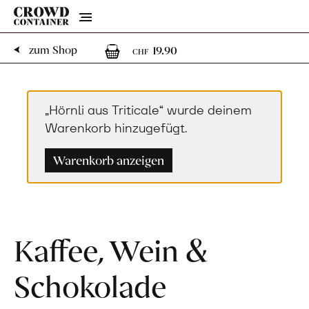
Menu
1
1 Artikel im Warenk
zum Shop
19.90
CHF
„Hörnli aus Triticale“ wurde deinem
Warenkorb hinzugefügt.
Warenkorb anzeigen
Kaffee, Wein &
Schokolade