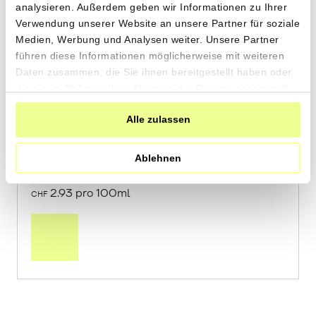
analysieren. Außerdem geben wir Informationen zu Ihrer
Verwendung unserer Website an unsere Partner für soziale
Medien, Werbung und Analysen weiter. Unsere Partner
führen diese Informationen möglicherweise mit weiteren
«PIU Ánfora Tinto»
Daten zusammen, die Sie ihnen bereitgestellt haben oder
die sie im Rahmen Ihrer Nutzung der Dienste gesammelt
von Tierra Savia aus Cazalla de la Sierra,
haben.
Andalusien
Alle zulassen
2 x 750ml
Ablehnen
43.90
CHF
2.93 pro 100ml
CHF
In
den
Warenkorb