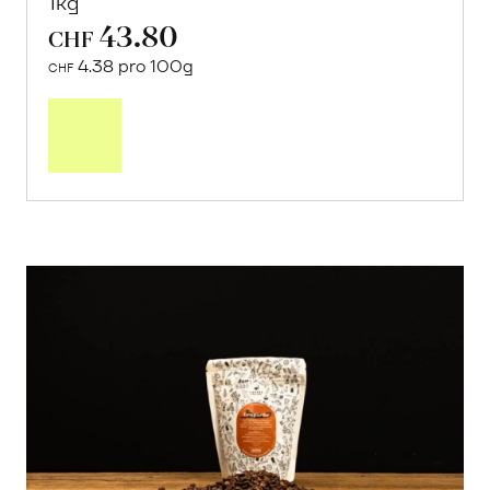
1kg
43.80
CHF
4.38 pro 100g
CHF
In
den
Warenkorb