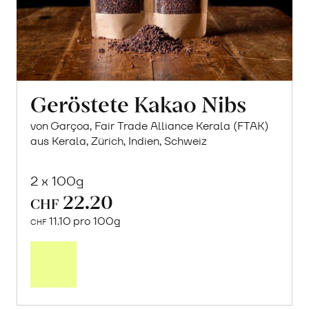
Geröstete Kakao Nibs
von Garçoa, Fair Trade Alliance Kerala (FTAK)
aus Kerala, Zürich, Indien, Schweiz
2 x 100g
22.20
CHF
11.10 pro 100g
CHF
In
den
Warenkorb