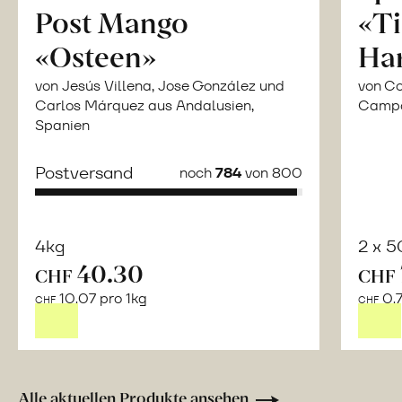
Post Mango
«Ti
«Osteen»
Ha
von Jesús Villena, Jose González und
von Co
Carlos Márquez aus Andalusien,
Campor
Spanien
Postversand
noch
784
von 800
4kg
2 x 
40.30
CHF
CHF
Mehr
10.07 pro 1kg
0.7
über
CHF
CHF
Naturbelassene
Bio-
Lebensmittel
ohne
Alle aktuellen Produkte ansehen