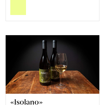
den
Warenkorb
«Isolano»