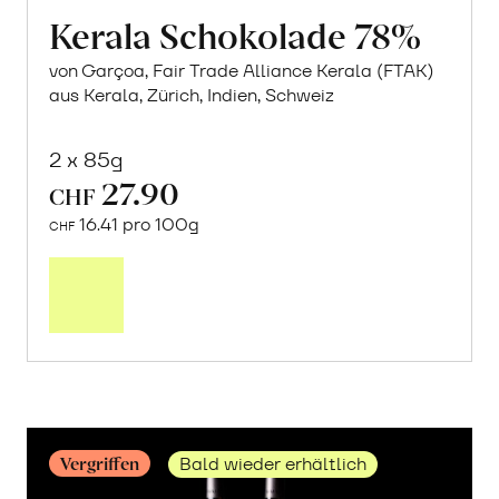
Kerala Schokolade 78%
von Garçoa, Fair Trade Alliance Kerala (FTAK)
aus Kerala, Zürich, Indien, Schweiz
2 x 85g
27.90
CHF
16.41 pro 100g
CHF
Mehr
über
Kerala
Schokolade
78%
erfahren
Vergriffen
Bald wieder erhältlich