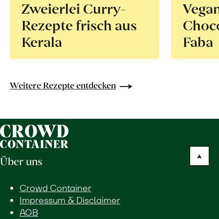
Zweierlei Curry-
Vega
Rezepte frisch aus
Choco
Kerala
Faba
Weitere Rezepte entdecken
Über uns
Crowd Container
Impressum & Disclaimer
AGB