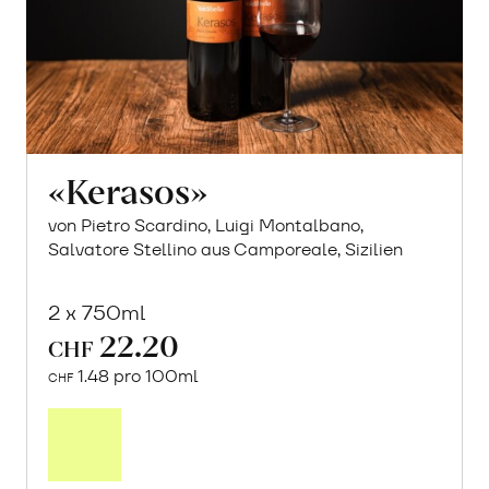
«Kerasos»
von Pietro Scardino, Luigi Montalbano,
Salvatore Stellino aus Camporeale, Sizilien
2 x 750ml
22.20
CHF
1.48 pro 100ml
CHF
In
den
Warenkorb