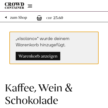
Menu
1
1 Artikel im Warenk
zum Shop
25.60
CHF
„«Isolano»“ wurde deinem
Warenkorb hinzugefügt.
Warenkorb anzeigen
Kaffee, Wein &
Schokolade