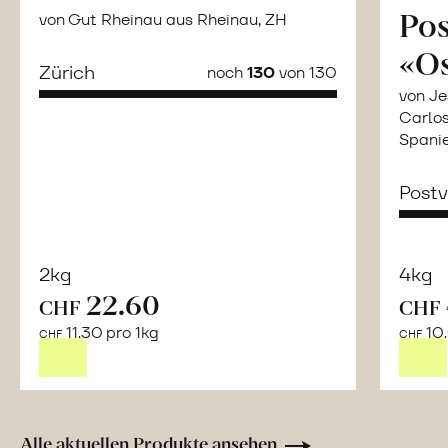
Po
von Gut Rheinau aus Rheinau, ZH
«O
Zürich
noch
130
von 130
von Je
Carlos
Spani
Post
2kg
4kg
22.60
CHF
CHF
Mehr
11.30 pro 1kg
10.
über
CHF
CHF
Saisonstart:
Frische
Post
Mango
Alle aktuellen Produkte ansehen