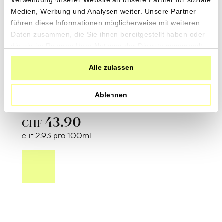
Verwendung unserer Website an unsere Partner für soziale
Medien, Werbung und Analysen weiter. Unsere Partner
führen diese Informationen möglicherweise mit weiteren
Daten zusammen, die Sie ihnen bereitgestellt haben oder
«PIU Ánfora Blanco»
die sie im Rahmen Ihrer Nutzung der Dienste gesammelt
haben.
von Tierra Savia aus Cazalla de la Sierra,
Alle zulassen
Andalusien
Ablehnen
2 x 750ml
43.90
CHF
2.93 pro 100ml
CHF
In
den
Warenkorb