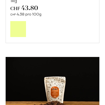
1kg
43.80
CHF
4.38 pro 100g
CHF
In
den
Warenkorb