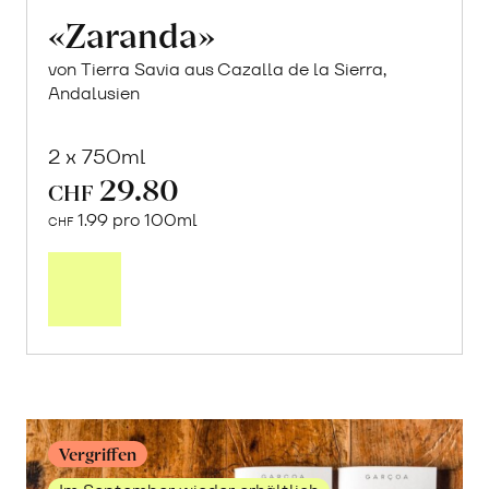
«Zaranda»
von Tierra Savia aus Cazalla de la Sierra,
Andalusien
2 x 750ml
29.80
CHF
1.99 pro 100ml
CHF
In
den
Warenkorb
Vergriffen