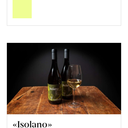
den
Warenkorb
«Isolano»