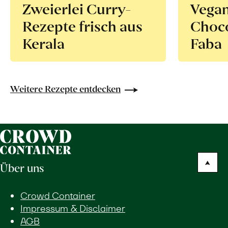
Zweierlei Curry-
Vega
Rezepte frisch aus
Choco
Kerala
Faba
Weitere Rezepte entdecken
Über uns
Crowd Container
Impressum & Disclaimer
AGB