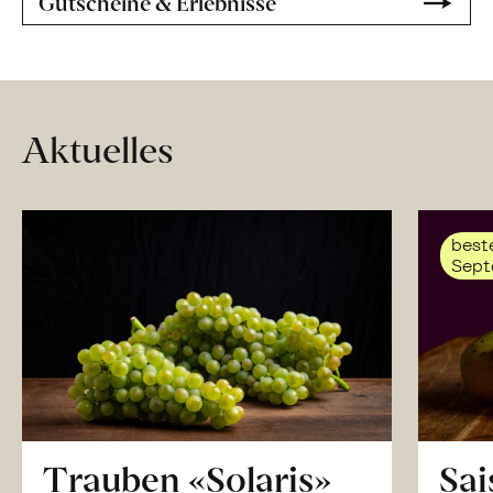
Gutscheine & Erlebnisse
Aktuelles
beste
Sept
Trauben «Solaris»
Sai