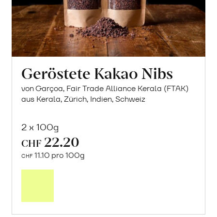
Geröstete Kakao Nibs
von Garçoa, Fair Trade Alliance Kerala (FTAK)
aus Kerala, Zürich, Indien, Schweiz
2 x 100g
22.20
CHF
11.10 pro 100g
CHF
In
den
Warenkorb