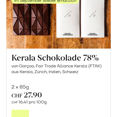
Im September wieder erhältlich
Kerala Schokolade 78%
von Garçoa, Fair Trade Alliance Kerala (FTAK)
aus Kerala, Zürich, Indien, Schweiz
2 x 85g
27.90
CHF
16.41 pro 100g
CHF
Mehr
über