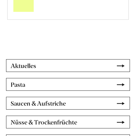
Kerala
Schokolade
78%
erfahren
Aktuelles
Pasta
Saucen & Aufstriche
Nüsse & Trockenfrüchte