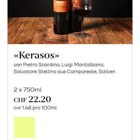
«Kerasos»
von Pietro Scardino, Luigi Montalbano,
Salvatore Stellino aus Camporeale, Sizilien
2 x 750ml
22.20
CHF
1.48 pro 100ml
CHF
In
den
Warenkorb