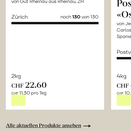
Po
von Gut Rheinau aus Rheinau, ZH
«O
Zürich
noch
130
von 130
von Je
Carlos
Spani
Post
2kg
4kg
22.60
CHF
CHF
Mehr
11.30 pro 1kg
10.
über
CHF
CHF
Naturbelassene
Bio-
Lebensmittel
ohne
Alle aktuellen Produkte ansehen
Zusatzstoffe