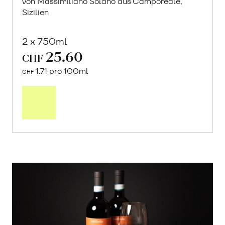
von Massimiliano Solano aus Camporeale,
Sizilien
2 x 750ml
25.60
CHF
1.71 pro 100ml
CHF
In
den
Warenkorb