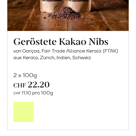
Geröstete Kakao Nibs
von Garçoa, Fair Trade Alliance Kerala (FTAK)
aus Kerala, Zürich, Indien, Schweiz
2 x 100g
22.20
CHF
11.10 pro 100g
CHF
In
den
Warenkorb