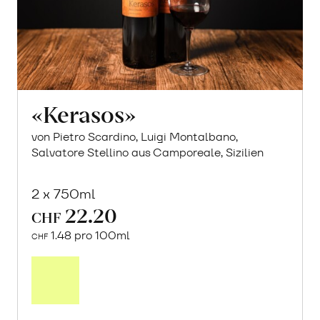
«Kerasos»
von Pietro Scardino, Luigi Montalbano,
Salvatore Stellino aus Camporeale, Sizilien
2 x 750ml
22.20
CHF
1.48 pro 100ml
CHF
In
den
Warenkorb