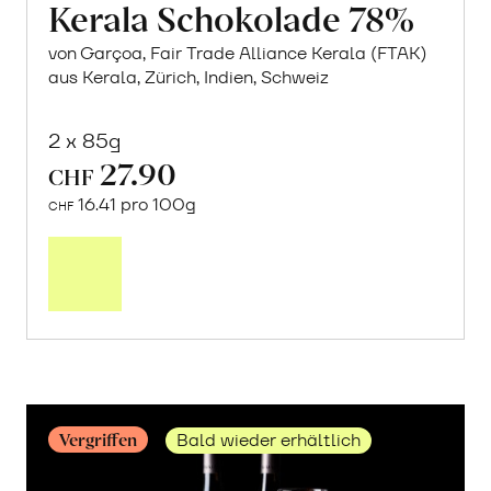
Kerala Schokolade 78%
von Garçoa, Fair Trade Alliance Kerala (FTAK)
aus Kerala, Zürich, Indien, Schweiz
2 x 85g
27.90
CHF
16.41 pro 100g
CHF
Mehr
über
Kerala
Schokolade
78%
erfahren
Vergriffen
Bald wieder erhältlich