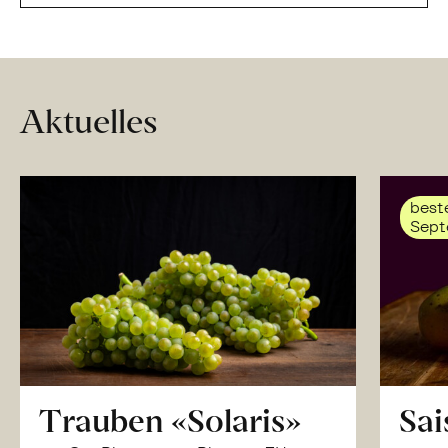
Aktuelles
beste
Sept
Trauben «Solaris»
Sai