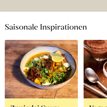
direkt
ab
Hof
erfahren
Saisonale Inspirationen