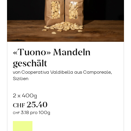
«Tuono» Mandeln
geschält
von Cooperativa Valdibella aus Camporeale,
Sizilien
2 x 400g
25.40
CHF
3.18 pro 100g
CHF
In
den
Warenkorb