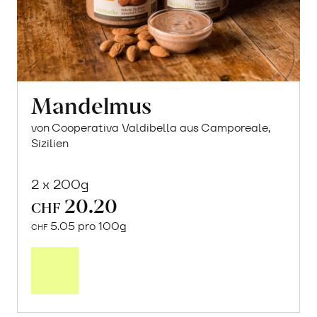
Mandelmus
von Cooperativa Valdibella aus Camporeale,
Sizilien
2 x 200g
20.20
CHF
5.05 pro 100g
CHF
Mehr
über
Mandelmus
erfahren