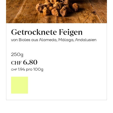
Getrocknete Feigen
von Bioles aus Alameda, Málaga, Andalusien
250g
6.80
CHF
1.94 pro 100g
CHF
In
den
Warenkorb