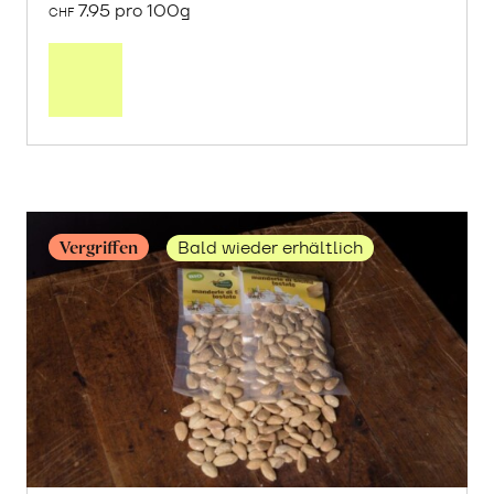
7.95 pro 100g
CHF
Mehr
über
«Kerman»
Pistazien
geschält
erfahren
Vergriffen
Bald wieder erhältlich