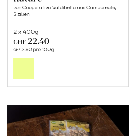
von Cooperativa Valdibella aus Camporeale,
Sizilien
2 x 400g
22.40
CHF
2.80 pro 100g
CHF
In
den
Warenkorb