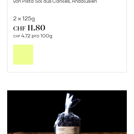
von Pista Sol aus Caniles, Andalusien
2 x 125g
11.80
CHF
4.72 pro 100g
CHF
In
den
Warenkorb