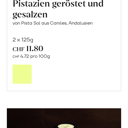
Pistazien geröstet und
gesalzen
von Pista Sol aus Caniles, Andalusien
2 x 125g
11.80
CHF
4.72 pro 100g
CHF
In
den
Warenkorb