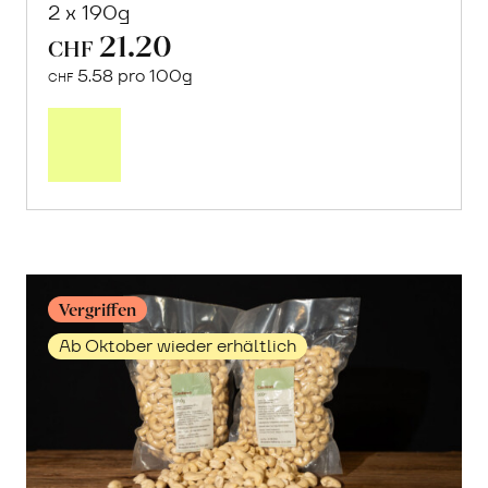
2 x 190g
21.20
CHF
5.58 pro 100g
CHF
Mehr
über
Cashewmus
erfahren
Vergriffen
Ab Oktober wieder erhältlich