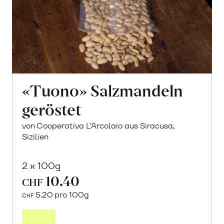
«Tuono» Salzmandeln
geröstet
von Cooperativa L’Arcolaio aus Siracusa,
Sizilien
2 x 100g
10.40
CHF
5.20 pro 100g
CHF
In
den