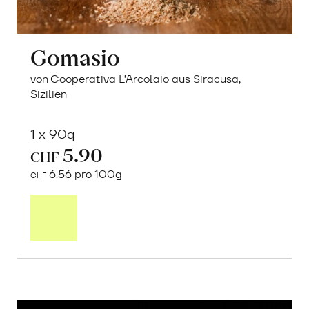
Gomasio
von Cooperativa L’Arcolaio aus Siracusa,
Sizilien
1 x 90g
5.90
CHF
6.56 pro 100g
CHF
In
den
Warenkorb