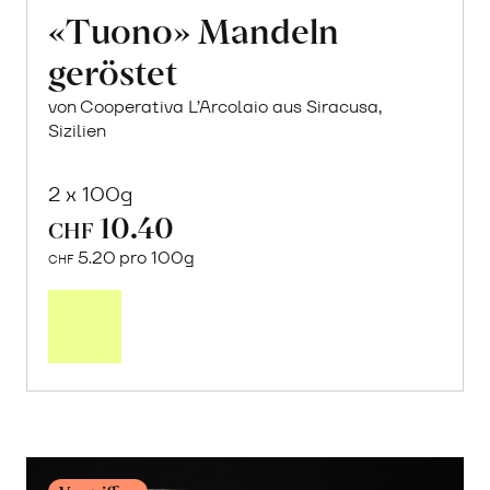
«Tuono» Mandeln
geröstet
von Cooperativa L’Arcolaio aus Siracusa,
Sizilien
2 x 100g
10.40
CHF
5.20 pro 100g
CHF
Mehr
über
«Tuono»
Mandeln
geröstet
erfahren