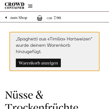
Menu
1
1 Artikel im Warenko
zum Shop
7.90
CHF
„Spaghetti aus «Timilia» Hartweizen“
wurde deinem Warenkorb
hinzugefügt.
Warenkorb anzeigen
Nüsse &
Trockenfrüchte