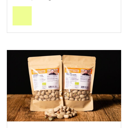
In
den
Warenkorb