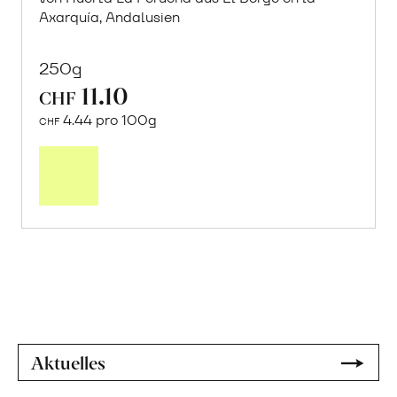
Axarquía, Andalusien
250g
11.10
CHF
4.44 pro 100g
CHF
Mehr
über
Sonnengetrocknete
Weinbeeren
«Moscatel
de
Málaga»
erfahren
Aktuelles