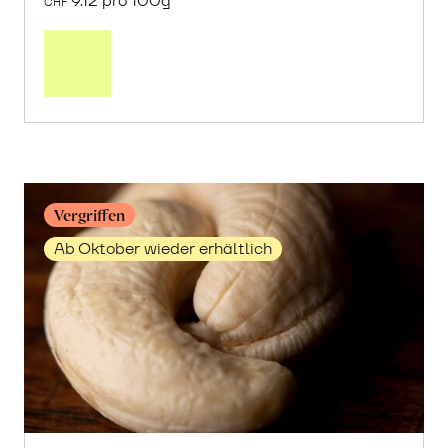
9.12 pro 100g
CHF
Mehr
über
Getrocknete
Granatapfelkerne
erfahren
Vergriffen
Ab Oktober wieder erhältlich