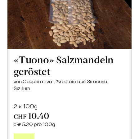
«Tuono» Salzmandeln
geröstet
von Cooperativa L’Arcolaio aus Siracusa,
Sizilien
2 x 100g
10.40
CHF
5.20 pro 100g
CHF
In
den