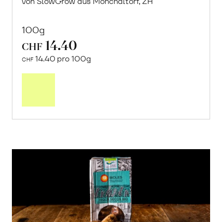
von SlowGrow aus Mönchaltorf, ZH
100g
14.40
CHF
14.40 pro 100g
CHF
In
den
Warenkorb