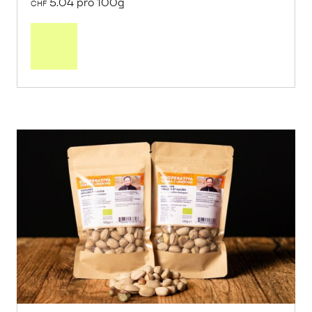
5.04 pro 100g
CHF
In
den
Warenkorb