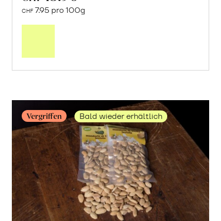
7.95 pro 100g
CHF
Mehr
über
«Kerman»
Pistazien
geschält
erfahren
Vergriffen
Bald wieder erhältlich