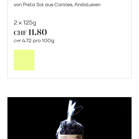
von Pista Sol aus Caniles, Andalusien
2 x 125g
11.80
CHF
4.72 pro 100g
CHF
In
den
Warenkorb