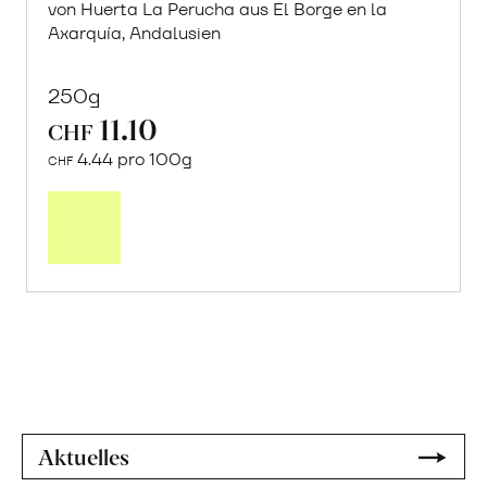
von Huerta La Perucha aus El Borge en la
Axarquía, Andalusien
250g
11.10
CHF
4.44 pro 100g
CHF
Mehr
über
Sonnengetrocknete
Weinbeeren
«Moscatel
de
Málaga»
erfahren
Aktuelles