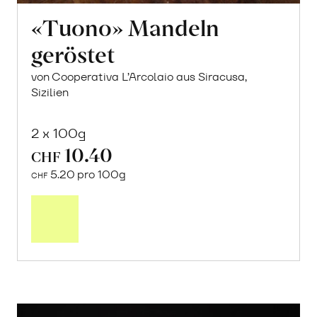
«Tuono» Mandeln
geröstet
von Cooperativa L’Arcolaio aus Siracusa,
Sizilien
2 x 100g
10.40
CHF
5.20 pro 100g
CHF
Mehr
über
«Tuono»
Mandeln
geröstet
erfahren