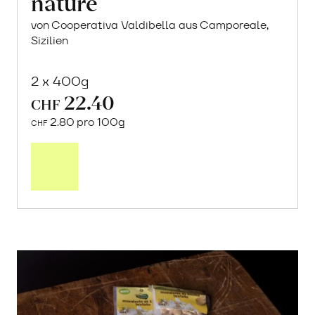
nature
von Cooperativa Valdibella aus Camporeale,
Sizilien
2 x 400g
22.40
CHF
2.80 pro 100g
CHF
In
den
Warenkorb