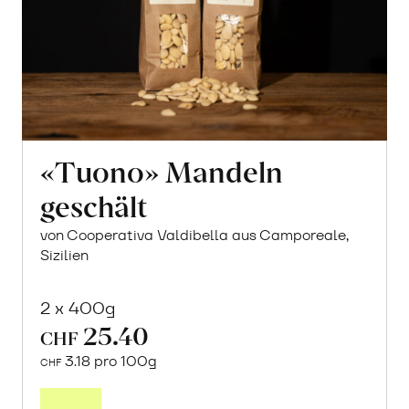
«Tuono» Mandeln
geschält
von Cooperativa Valdibella aus Camporeale,
Sizilien
2 x 400g
25.40
CHF
3.18 pro 100g
CHF
In
den