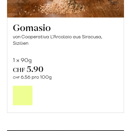
Gomasio
von Cooperativa L’Arcolaio aus Siracusa,
Sizilien
1 x 90g
5.90
CHF
6.56 pro 100g
CHF
In
den
Warenkorb