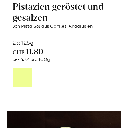
Pistazien geröstet und
gesalzen
von Pista Sol aus Caniles, Andalusien
2 x 125g
11.80
CHF
4.72 pro 100g
CHF
In
den
Warenkorb