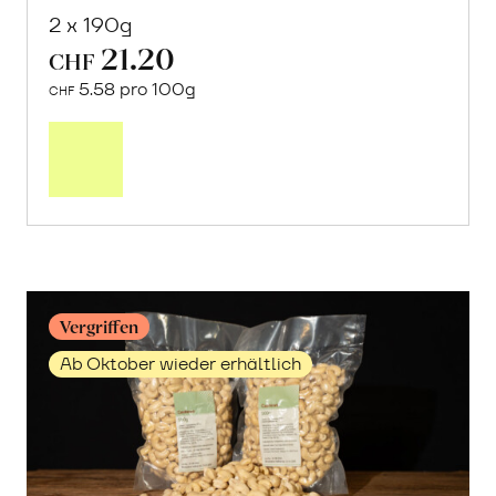
2 x 190g
21.20
CHF
5.58 pro 100g
CHF
Mehr
über
Cashewmus
erfahren
Vergriffen
Ab Oktober wieder erhältlich