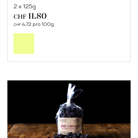
2 x 125g
11.80
CHF
4.72 pro 100g
CHF
In
den
Warenkorb