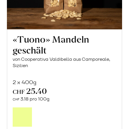
«Tuono» Mandeln
geschält
von Cooperativa Valdibella aus Camporeale,
Sizilien
2 x 400g
25.40
CHF
3.18 pro 100g
CHF
In
den
Warenkorb