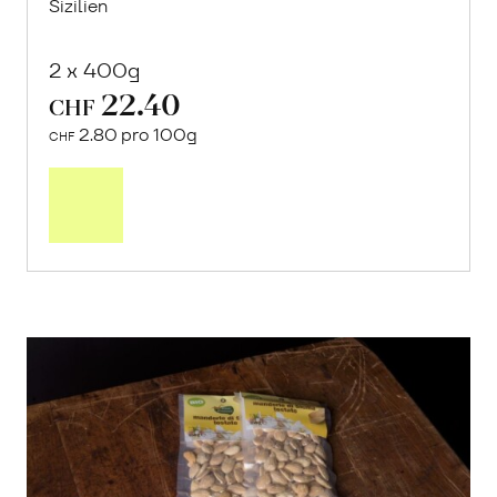
Sizilien
2 x 400g
22.40
CHF
2.80 pro 100g
CHF
In
den
Warenkorb