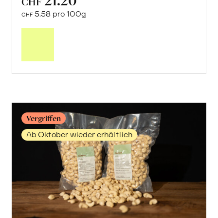
CHF
5.58 pro 100g
CHF
Mehr
über
Cashewmus
erfahren
Vergriffen
Ab Oktober wieder erhältlich