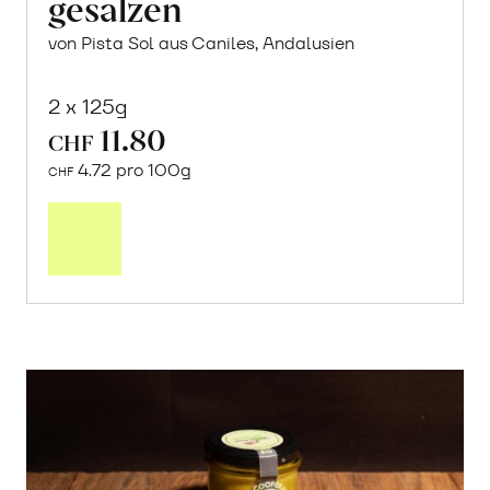
gesalzen
von Pista Sol aus Caniles, Andalusien
2 x 125g
11.80
CHF
4.72 pro 100g
CHF
In
den
Warenkorb