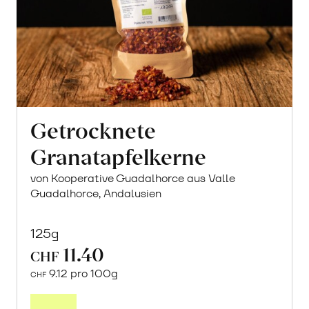
Getrocknete
Granatapfelkerne
von Kooperative Guadalhorce aus Valle
Guadalhorce, Andalusien
125g
11.40
CHF
9.12 pro 100g
CHF
Mehr
über