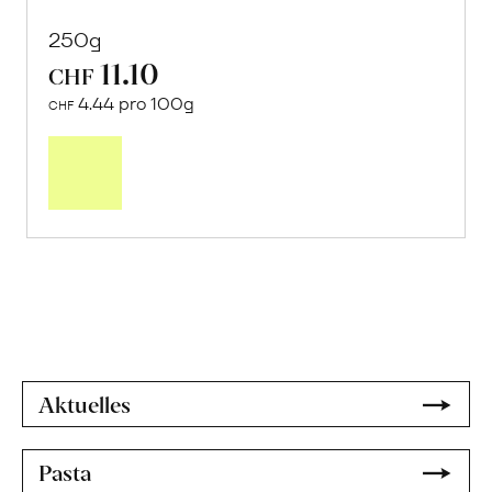
250g
11.10
CHF
4.44 pro 100g
CHF
Mehr
über
Sonnengetrocknete
Weinbeeren
«Moscatel
de
Málaga»
erfahren
Aktuelles
Pasta