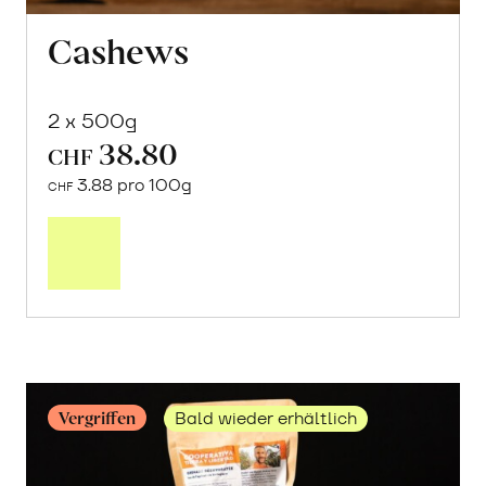
Cashews
2 x 500g
38.80
CHF
3.88 pro 100g
CHF
Mehr
über
Die
Waldgärten
Keralas:
ein
Reisebericht
erfahren
Vergriffen
Bald wieder erhältlich