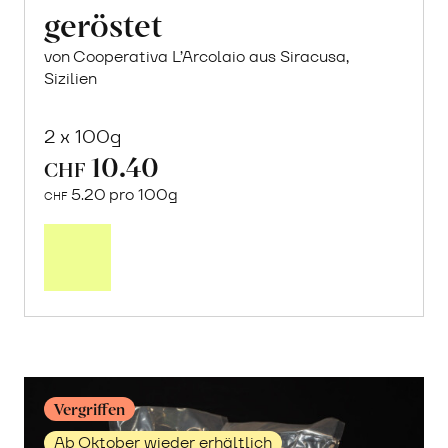
geröstet
von Cooperativa L’Arcolaio aus Siracusa,
Sizilien
2 x 100g
10.40
CHF
5.20 pro 100g
CHF
Mehr
über
Busiate
mit
Spinat
erfahren
Vergriffen
Ab Oktober wieder erhältlich