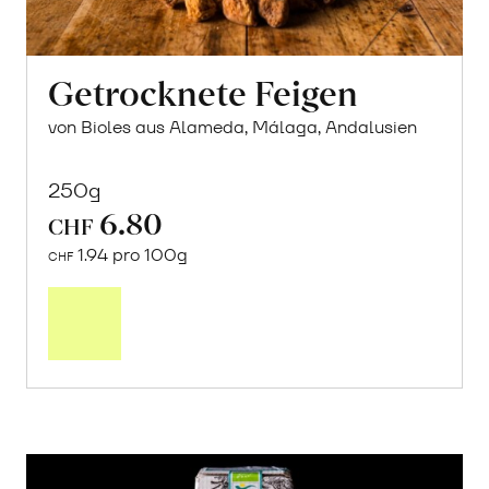
Getrocknete Feigen
von Bioles aus Alameda, Málaga, Andalusien
250g
6.80
CHF
1.94 pro 100g
CHF
In
den
Warenkorb