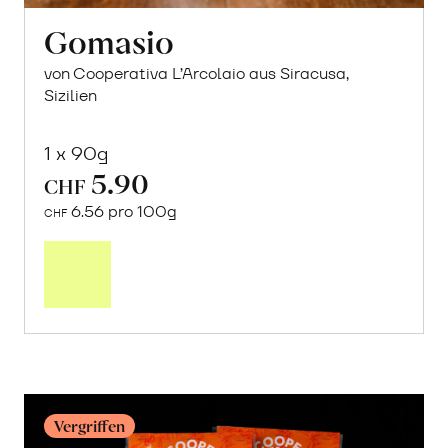
Gomasio
von Cooperativa L’Arcolaio aus Siracusa,
Sizilien
1 x 90g
5.90
CHF
6.56 pro 100g
CHF
In
den
Warenkorb
Vergriffen