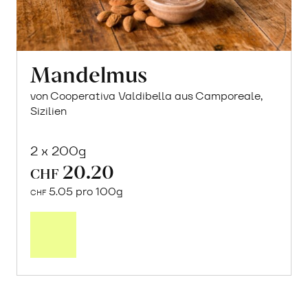
Mandelmus
von Cooperativa Valdibella aus Camporeale,
Sizilien
2 x 200g
20.20
CHF
5.05 pro 100g
CHF
Mehr
über
Mandelmus
erfahren