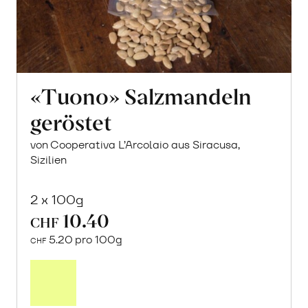
«Tuono» Salzmandeln
geröstet
von Cooperativa L’Arcolaio aus Siracusa,
Sizilien
2 x 100g
10.40
CHF
5.20 pro 100g
CHF
In
den
Warenkorb