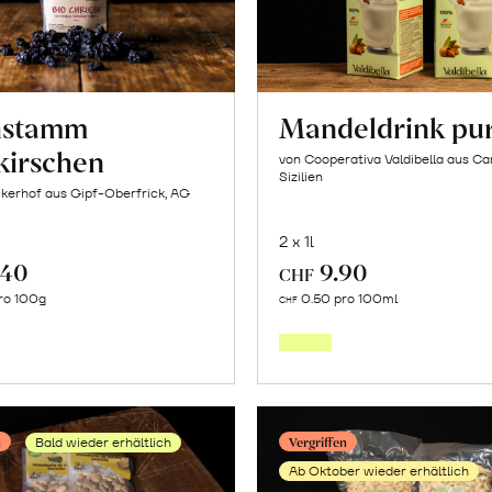
hstamm
Mandeldrink pu
kirschen
von Cooperativa Valdibella aus C
Sizilien
kerhof aus Gipf-Oberfrick, AG
2 x 1l
.40
9.90
CHF
In
In
ro 100g
0.50 pro 100ml
CHF
den
den
Warenkorb
Warenk
n
Vergriffen
Bald wieder erhältlich
Ab Oktober wieder erhältlich