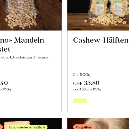
no» Mandeln
Cashew-Hälften
tet
ativa L’Arcolaio aus Siracusa,
2 x 500g
.40
35.80
CHF
Mehr
Mehr
ro 100g
3.58 pro 100g
CHF
über
über
«Tuono»
Cashe
Mandeln
Hälften
geröstet
erfahr
n
Vergriffen
Bald wieder erhältlich