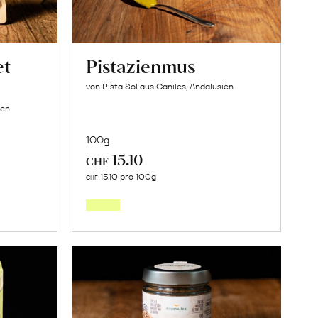
et
Pistazienmus
von Pista Sol aus Caniles, Andalusien
ien
100g
15.10
CHF
In
15.10 pro 100g
CHF
den
orb
Warenkorb