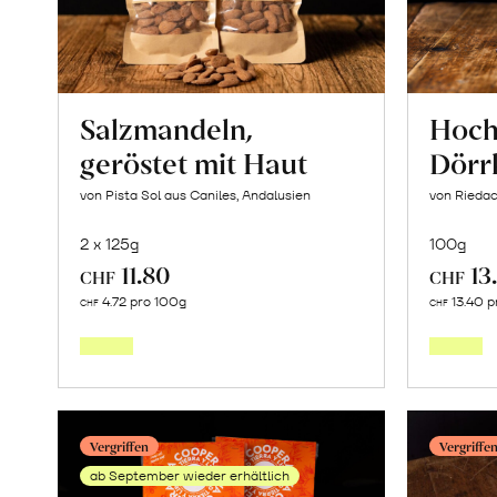
Salzmandeln,
Hoc
geröstet mit Haut
Dörr
von Pista Sol aus Caniles, Andalusien
von Riedac
2 x 125g
100g
11.80
13
CHF
CHF
In
4.72 pro 100g
13.40 p
CHF
CHF
den
Warenkorb
Vergriffen
Vergriffe
ab September wieder erhältlich