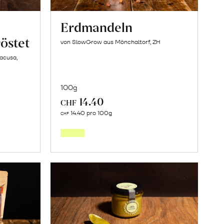
Erdmandeln
östet
von SlowGrow aus Mönchaltorf, ZH
racusa,
100g
14.40
CHF
In
14.40 pro 100g
CHF
den
orb
Warenkorb