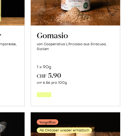
r
Gomasio
amporeale,
von Cooperativa L’Arcolaio aus Siracusa,
Sizilien
1 x 90g
5.90
CHF
In
6.56 pro 100g
CHF
den
orb
Warenkorb
Vergriffen
Ab Oktober wieder erhältlich