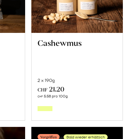
Cashewmus
2 x 190g
21.20
CHF
Mehr
5.58 pro 100g
CHF
über
w-
Cashewmus
erfahren
en
Vergriffen
Bald wieder erhältlich