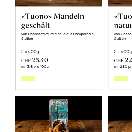
«Tuono» Mandeln
«Tuo
geschält
natu
von Cooperativa Valdibella aus Camporeale,
von Cooper
Sizilien
Sizilien
2 x 400g
2 x 400g
25.40
22
CHF
CHF
In
3.18 pro 100g
2.80 p
CHF
CHF
den
Warenkorb