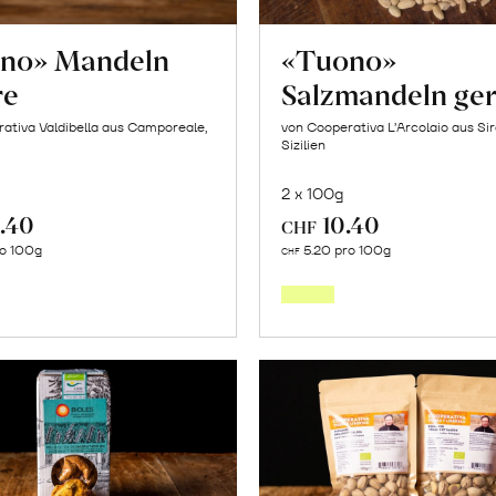
no» Mandeln
«Tuono»
re
Salzmandeln ger
ativa Valdibella aus Camporeale,
von Cooperativa L’Arcolaio aus Si
Sizilien
2 x 100g
.40
10.40
CHF
In
In
ro 100g
5.20 pro 100g
CHF
den
den
Warenkorb
Warenk