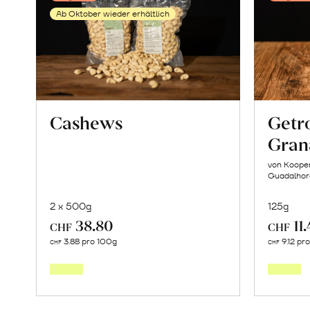
erfahren
Ab Oktober wieder erhältlich
Cashews
Getr
Gran
von Kooper
Guadalhor
2 x 500g
125g
38.80
11
CHF
CHF
Mehr
3.88 pro 100g
9.12 pr
CHF
CHF
über
Cashews
erfahren