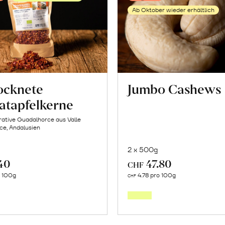
erfahren
Ab Oktober wieder erhältlich
ocknete
Jumbo Cashews
atapfelkerne
ative Guadalhorce aus Valle
ce, Andalusien
2 x 500g
.40
47.80
CHF
Mehr
Mehr
o 100g
4.78 pro 100g
CHF
über
über
Getrocknete
Jumbo
Granatapfelkerne
Cashe