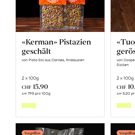
«Kerman» Pistazien
«Tuo
geschält
gerös
von Pista Sol aus Caniles, Andalusien
von Cooper
Sizilien
2 x 100g
2 x 100g
15.90
10
CHF
CHF
Mehr
7.95 pro 100g
5.20 p
CHF
CHF
über
«Kerman»
Pistazien
geschält
Vergriffen
Vergriffe