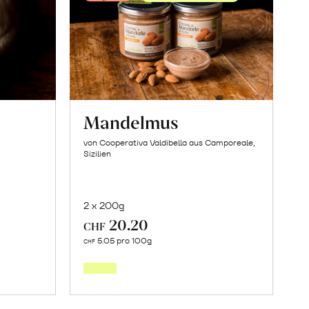
Mandelmus
von Cooperativa Valdibella aus Camporeale,
Sizilien
2 x 200g
20.20
CHF
Mehr
5.05 pro 100g
CHF
über
Mandelmus
ws
erfahren