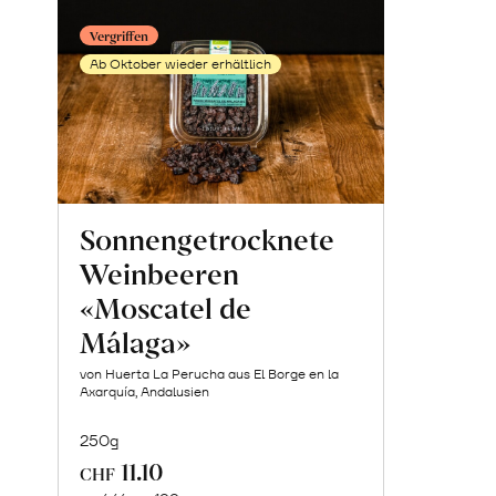
Vergriffen
Ab Oktober wieder erhältlich
Sonnengetrocknete
Weinbeeren
«Moscatel de
Málaga»
von Huerta La Perucha aus El Borge en la
Axarquía, Andalusien
250g
11.10
CHF
Mehr