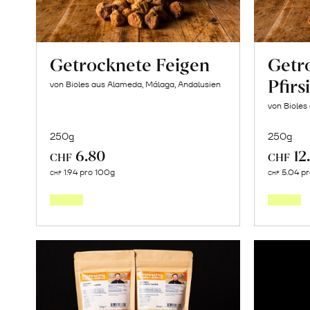
Getrocknete Feigen
Getr
Pfirs
von Bioles aus Alameda, Málaga, Andalusien
von Bioles
250g
250g
6.80
12
CHF
CHF
In
1.94 pro 100g
5.04 p
CHF
CHF
den
Warenkorb