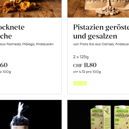
ocknete
Pistazien geröst
iche
und gesalzen
 aus Alameda, Málaga, Andalusien
von Pista Sol aus Caniles, Andalus
2 x 125g
.60
11.80
CHF
In
In
ro 100g
4.72 pro 100g
CHF
den
den
Warenkorb
Warenk