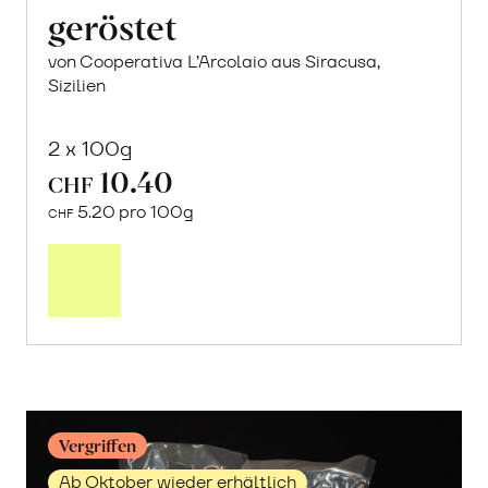
geröstet
von Cooperativa L’Arcolaio aus Siracusa,
Sizilien
2 x 100g
10.40
CHF
5.20 pro 100g
CHF
Mehr
über
«Tuono»
Mandeln
geröstet
erfahren
Vergriffen
Ab Oktober wieder erhältlich