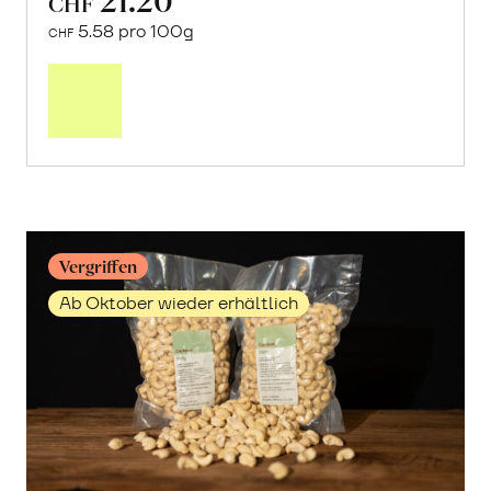
CHF
5.58 pro 100g
CHF
Mehr
über
Cashewmus
erfahren
Vergriffen
Ab Oktober wieder erhältlich