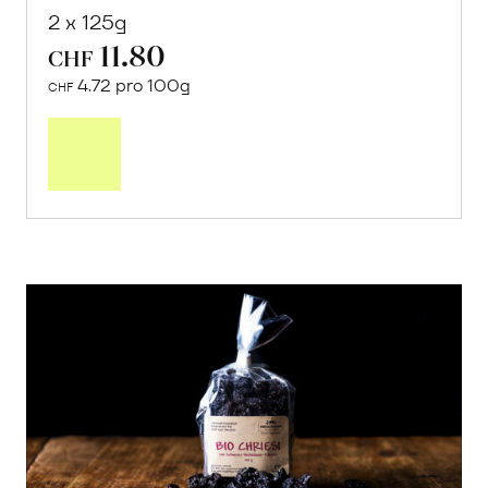
2 x 125g
11.80
CHF
4.72 pro 100g
CHF
In
den
Warenkorb