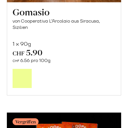
Gomasio
von Cooperativa L’Arcolaio aus Siracusa,
Sizilien
1 x 90g
5.90
CHF
6.56 pro 100g
CHF
In
den
Warenkorb
Vergriffen