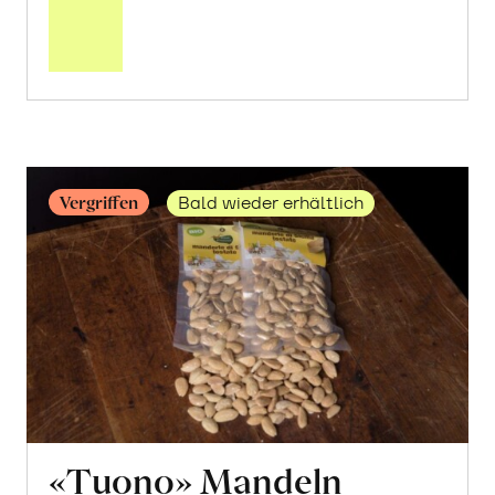
über
«Kerman»
Pistazien
geschält
erfahren
Vergriffen
Bald wieder erhältlich
«Tuono» Mandeln