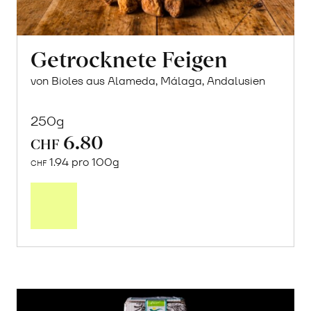
Getrocknete Feigen
von Bioles aus Alameda, Málaga, Andalusien
250g
6.80
CHF
1.94 pro 100g
CHF
In
den
Warenkorb