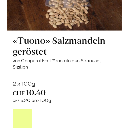
«Tuono» Salzmandeln
geröstet
von Cooperativa L’Arcolaio aus Siracusa,
Sizilien
2 x 100g
10.40
CHF
5.20 pro 100g
CHF
In
den
Warenkorb