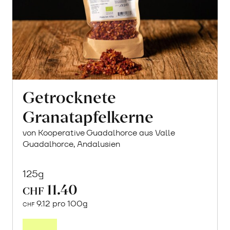
Getrocknete
Granatapfelkerne
von Kooperative Guadalhorce aus Valle
Guadalhorce, Andalusien
125g
11.40
CHF
9.12 pro 100g
CHF
Mehr
über