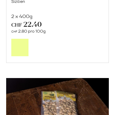
Sizilien
2 x 400g
22.40
CHF
2.80 pro 100g
CHF
In
den
Warenkorb