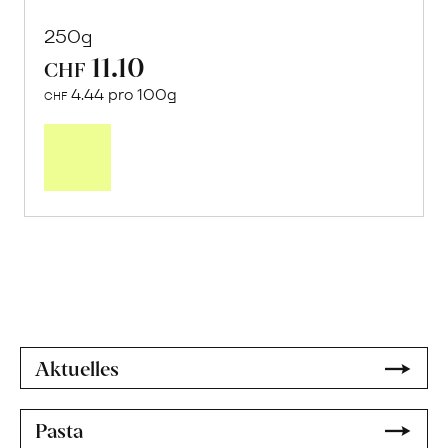
250g
11.10
CHF
4.44 pro 100g
CHF
Mehr
über
Sonnengetrocknete
Weinbeeren
«Moscatel
de
Málaga»
erfahren
Aktuelles
Pasta