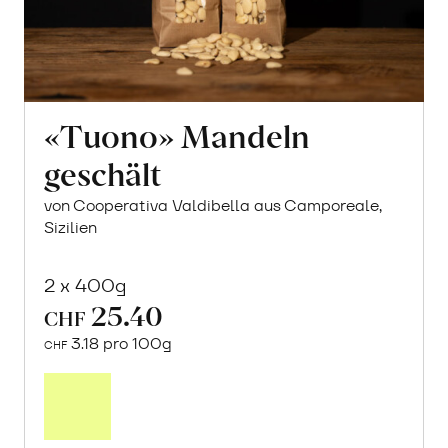
«Tuono» Mandeln
geschält
von Cooperativa Valdibella aus Camporeale,
Sizilien
2 x 400g
25.40
CHF
3.18 pro 100g
CHF
In
den
Warenkorb