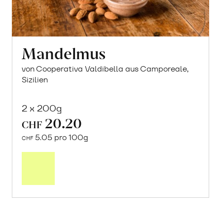
Mandelmus
von Cooperativa Valdibella aus Camporeale,
Sizilien
2 x 200g
20.20
CHF
5.05 pro 100g
CHF
Mehr
über
Mandelmus
erfahren