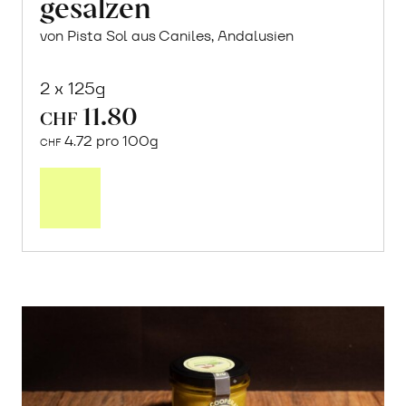
gesalzen
von Pista Sol aus Caniles, Andalusien
2 x 125g
11.80
CHF
4.72 pro 100g
CHF
In
den
Warenkorb