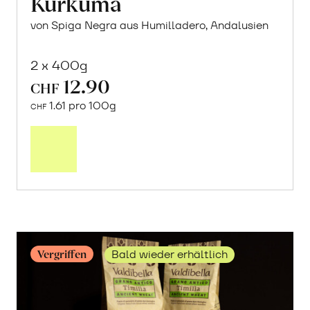
Kurkuma
von Spiga Negra aus Humilladero, Andalusien
2 x 400g
12.90
CHF
1.61 pro 100g
CHF
In
den
Warenkorb
Vergriffen
Bald wieder erhältlich