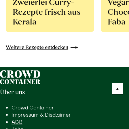
Zweierlei Curry-
Vega
Rezepte frisch aus
Choco
Kerala
Faba
Weitere Rezepte entdecken
Über uns
Crowd Container
Impressum & Disclaimer
AGB