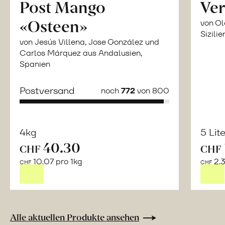
Post Mango
Ver
«Osteen»
von Ol
Sizilie
von Jesús Villena, Jose González und
Carlos Márquez aus Andalusien,
Spanien
Postversand
noch
772
von 800
4kg
5 Lit
40.30
CHF
CHF
Mehr
10.07 pro 1kg
2.3
über
CHF
CHF
Pistazienmus
erfahren
Alle aktuellen Produkte ansehen