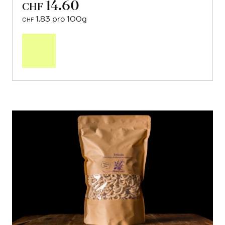
14.60
CHF
1.83 pro 100g
CHF
In
den
Warenkorb