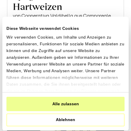
Hartweizen
von Cooperativa Valdibella aus Camporeale,
Sizilien
Diese Webseite verwendet Cookies
Wir verwenden Cookies, um Inhalte und Anzeigen zu
2 x 500g
personalisieren, Funktionen für soziale Medien anbieten zu
7.90
CHF
können und die Zugriffe auf unsere Website zu
0.79 pro 100g
CHF
analysieren. Außerdem geben wir Informationen zu Ihrer
In
Verwendung unserer Website an unsere Partner für soziale
den
Medien, Werbung und Analysen weiter. Unsere Partner
Warenkorb
führen diese Informationen möglicherweise mit weiteren
Daten zusammen, die Sie ihnen bereitgestellt haben oder
die sie im Rahmen Ihrer Nutzung der Dienste gesammelt
haben.
Alle zulassen
Ablehnen