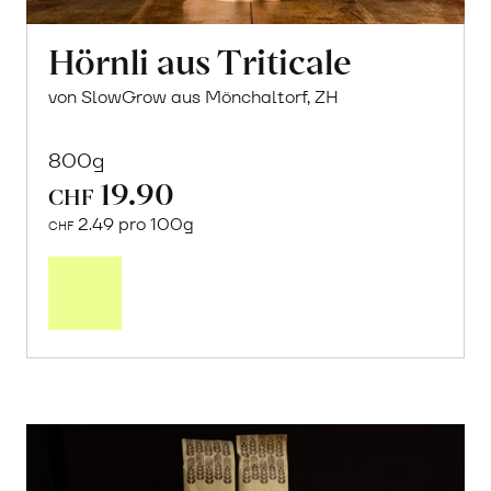
Hörnli aus Triticale
von SlowGrow aus Mönchaltorf, ZH
800g
19.90
CHF
2.49 pro 100g
CHF
In
den
Warenkorb