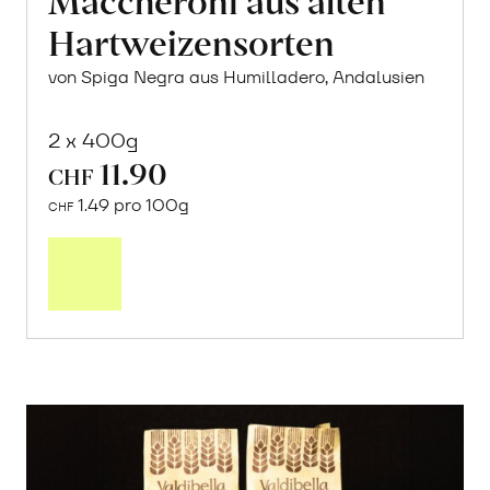
Hartweizensorten
von Spiga Negra aus Humilladero, Andalusien
2 x 400g
11.90
CHF
1.49 pro 100g
CHF
In
den
Warenkorb