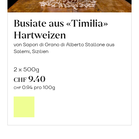
Busiate aus «Timilia»
Hartweizen
von Sapori di Grano di Alberto Stallone aus
Salemi, Sizilien
2 x 500g
9.40
CHF
0.94 pro 100g
CHF
In
den
Warenkorb