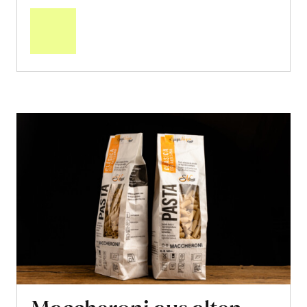
den
Warenkorb
Maccheroni aus alten