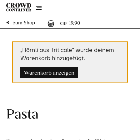
Menu
1
1 Artikel im Warenk
zum Shop
19.90
CHF
„Hörnli aus Triticale“ wurde deinem
Warenkorb hinzugefügt.
Warenkorb anzeigen
Pasta