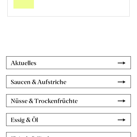
Penne
aus
«Timilia»
Hartweizen
erfahren
Aktuelles
Saucen & Aufstriche
Nüsse & Trockenfrüchte
Essig & Öl