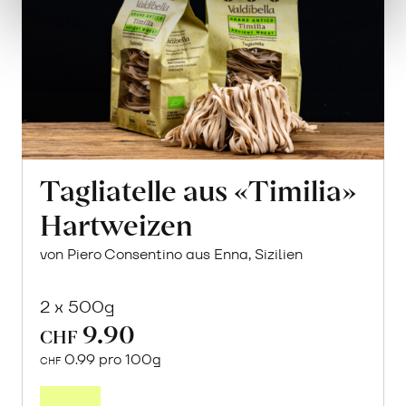
Tagliatelle aus «Timilia»
Hartweizen
von Piero Consentino aus Enna, Sizilien
2 x 500g
9.90
CHF
0.99 pro 100g
CHF
In
den