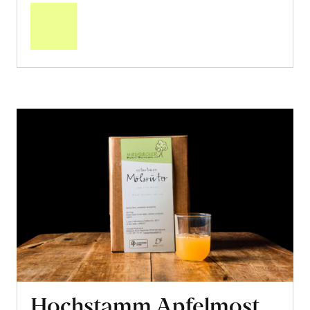
den
Warenkorb
Hochstamm Apfelmost,