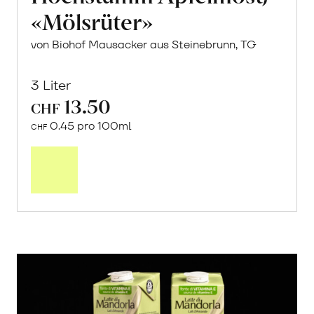
«Mölsrüter»
von Biohof Mausacker aus Steinebrunn, TG
3 Liter
13.50
CHF
0.45 pro 100ml
CHF
In
den
Warenkorb