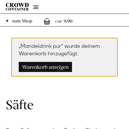
Menu
1
1 Artikel im Warenko
zum Shop
9.90
CHF
„Mandeldrink pur“ wurde deinem
Warenkorb hinzugefügt.
Warenkorb anzeigen
Säfte