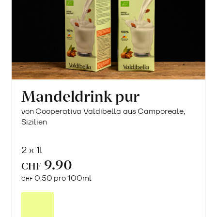
Mandeldrink pur
von Cooperativa Valdibella aus Camporeale,
Sizilien
2 x 1l
9.90
CHF
0.50 pro 100ml
CHF
In
den
Warenkorb