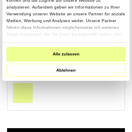
können und die Zugriffe auf unsere Website zu
analysieren. Außerdem geben wir Informationen zu Ihrer
Verwendung unserer Website an unsere Partner für soziale
Medien, Werbung und Analysen weiter. Unsere Partner
Roter Traubensaft
führen diese Informationen möglicherweise mit weiteren
Daten zusammen, die Sie ihnen bereitgestellt haben oder
von Gut Rheinau aus Rheinau, ZH
die sie im Rahmen Ihrer Nutzung der Dienste gesammelt
haben.
Alle zulassen
1 Liter
16.10
CHF
Ablehnen
1.61 pro 100ml
CHF
In
den
Warenkorb