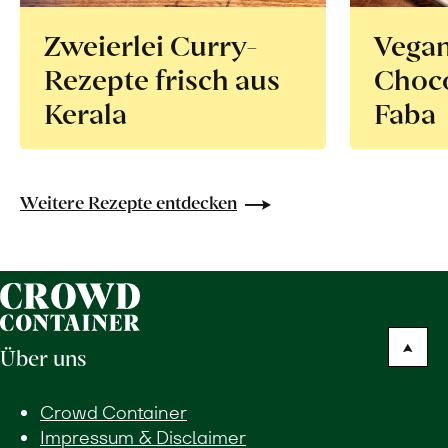
Zweierlei Curry-
Vega
Rezepte frisch aus
Choco
Kerala
Faba
Weitere Rezepte entdecken
Über uns
Crowd Container
Impressum & Disclaimer