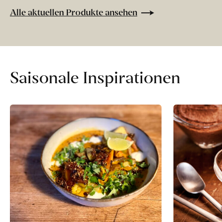
ohne
Alle aktuellen Produkte ansehen
Zusatzstoffe
direkt
ab
Hof
erfahren
Saisonale Inspirationen