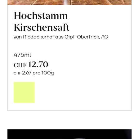
Hochstamm
Kirschensaft
von Riedackerhof aus Gipf-Oberfrick, AG
475ml
12.70
CHF
2.67 pro 100g
CHF
In
den
Warenkorb