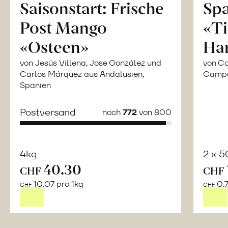
Saisonstart: Frische
Spa
Post Mango
«Ti
«Osteen»
Ha
von Jesús Villena, Jose González und
von Co
Carlos Márquez aus Andalusien,
Campor
Spanien
Postversand
noch
772
von 800
4kg
2 x 
40.30
CHF
CHF
Mehr
10.07 pro 1kg
0.7
über
CHF
CHF
Naturbelassene
Bio-
Lebensmittel