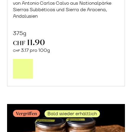
von Antonio Carlos Calvo aus Nationalpärke
Sierras Subbéticas und Sierra de Aracena,
Andalusien
375g
11.90
CHF
3.17 pro 100g
CHF
In
den
Warenkorb
Vergriffen
Bald wieder erhältlich