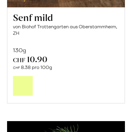
Senf mild
von Biohof Trottengarten aus Oberstammheim,
ZH
130g
10.90
CHF
8.38 pro 100g
CHF
In
den
Warenkorb