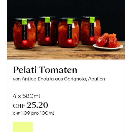
Pelati Tomaten
von Antica Enotria aus Cerignola, Apulien
4 x 580ml
25.20
CHF
1.09 pro 100ml
CHF
In
den
Warenkorb