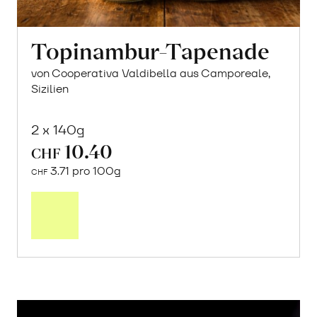
Topinambur-Tapenade
von Cooperativa Valdibella aus Camporeale,
Sizilien
2 x 140g
10.40
CHF
3.71 pro 100g
CHF
In
den
Warenkorb