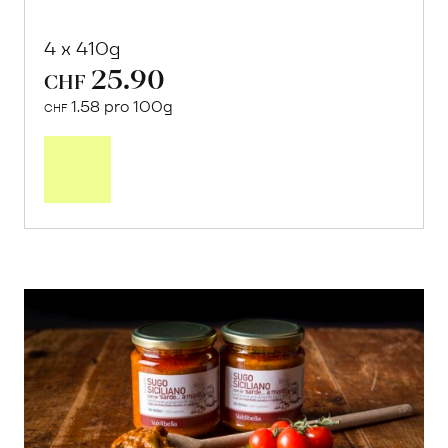
4 x 410g
25.90
CHF
1.58 pro 100g
CHF
In
den
Warenkorb