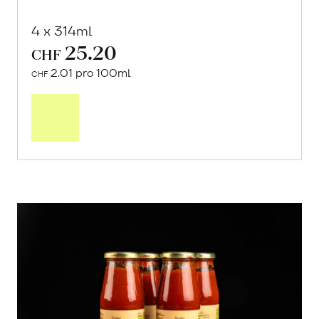
4 x 314ml
25.20
CHF
2.01 pro 100ml
CHF
In
den
Warenkorb