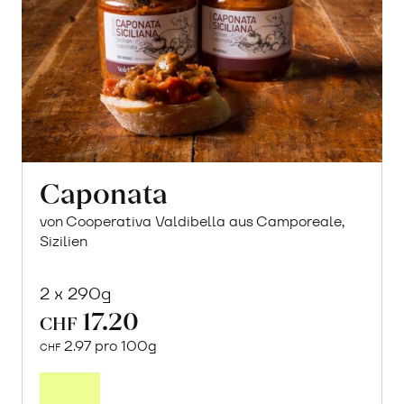
Caponata
von Cooperativa Valdibella aus Camporeale,
Sizilien
2 x 290g
17.20
CHF
2.97 pro 100g
CHF
In
den
Warenkorb