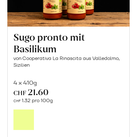
Sugo pronto mit
Basilikum
von Cooperativa La Rinascita aus Valledolmo,
Sizilien
4 x 410g
21.60
CHF
1.32 pro 100g
CHF
In
den
Warenkorb