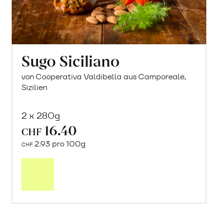
Sugo Siciliano
von Cooperativa Valdibella aus Camporeale,
Sizilien
2 x 280g
16.40
CHF
2.93 pro 100g
CHF
In
den
Warenkorb