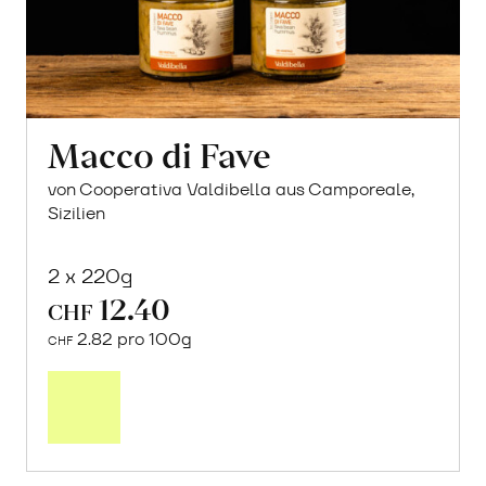
Macco di Fave
von Cooperativa Valdibella aus Camporeale,
Sizilien
2 x 220g
12.40
CHF
2.82 pro 100g
CHF
In
den
Warenkorb