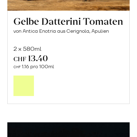
Gelbe Datterini Tomaten
von Antica Enotria aus Cerignola, Apulien
2 x 580ml
13.40
CHF
1.16 pro 100ml
CHF
In
den
Warenkorb