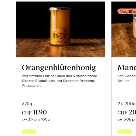
Vergriffe
Orangenblütenhonig
Man
von Antonio Carlos Calvo aus Nationalpärke
von Cooper
Sierras Subbéticas und Sierra de Aracena,
Sizilien
Andalusien
375g
2 x 200g
11.90
20
CHF
CHF
In
3.17 pro 100g
5.05 p
CHF
CHF
den
Warenkorb