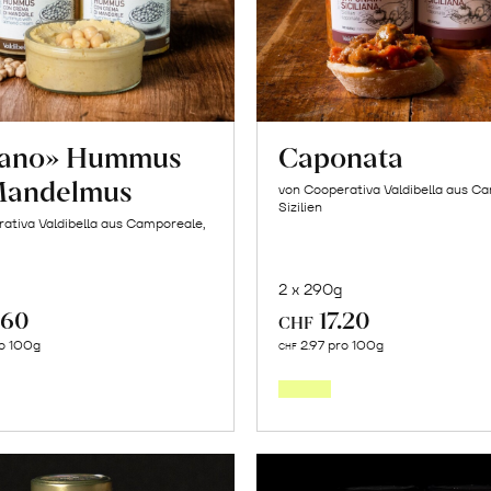
tano» Hummus
Caponata
Mandelmus
von Cooperativa Valdibella aus C
Sizilien
ativa Valdibella aus Camporeale,
2 x 290g
.60
17.20
CHF
In
In
o 100g
2.97 pro 100g
CHF
den
den
Warenkorb
Warenk