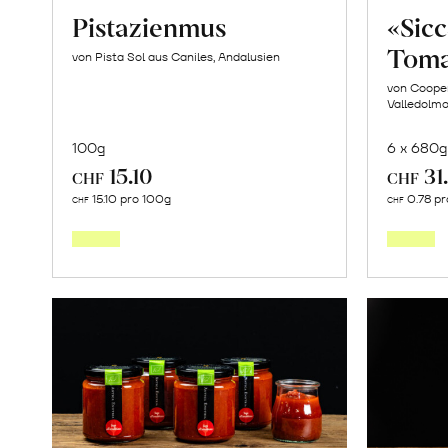
Pistazienmus
«Sic
Toma
von Pista Sol aus Caniles, Andalusien
von Cooper
Valledolmo,
100g
6 x 680g
15.10
31
CHF
CHF
In
15.10 pro 100g
0.78 pr
CHF
CHF
den
Warenkorb