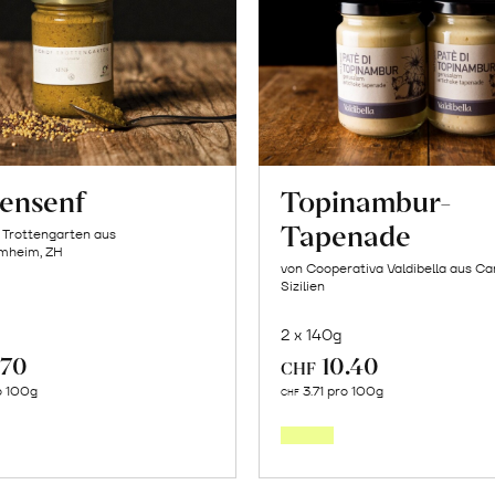
tensenf
Topinambur-
Tapenade
 Trottengarten aus
mheim, ZH
von Cooperativa Valdibella aus C
Sizilien
2 x 140g
.70
10.40
CHF
In
In
o 100g
3.71 pro 100g
CHF
den
den
Warenkorb
Warenk