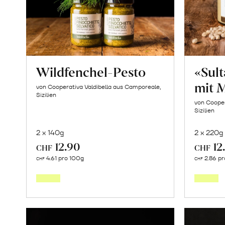
Wildfenchel-Pesto
«Sul
mit 
von Cooperativa Valdibella aus Camporeale,
Sizilien
von Cooper
Sizilien
2 x 140g
2 x 220g
12.90
12
CHF
CHF
In
4.61 pro 100g
2.86 pr
CHF
CHF
den
Warenkorb