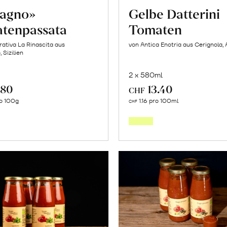
cagno»
Gelbe Datterini
tenpassata
Tomaten
ativa La Rinascita aus
von Antica Enotria aus Cerignola, 
 Sizilien
2 x 580ml
.80
13.40
CHF
In
In
o 100g
1.16 pro 100ml
CHF
den
den
Warenkorb
Warenk