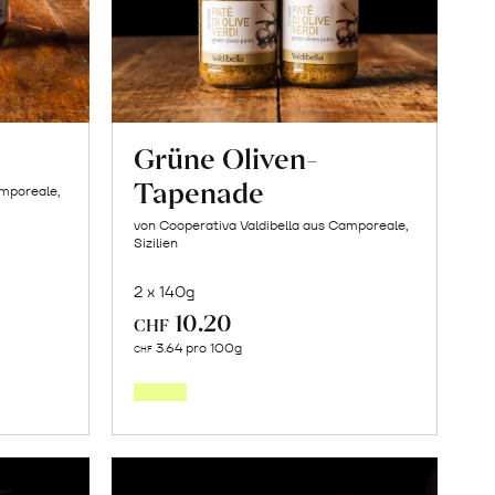
Grüne Oliven-
Tapenade
amporeale,
von Cooperativa Valdibella aus Camporeale,
Sizilien
2 x 140g
10.20
CHF
In
3.64 pro 100g
CHF
den
orb
Warenkorb