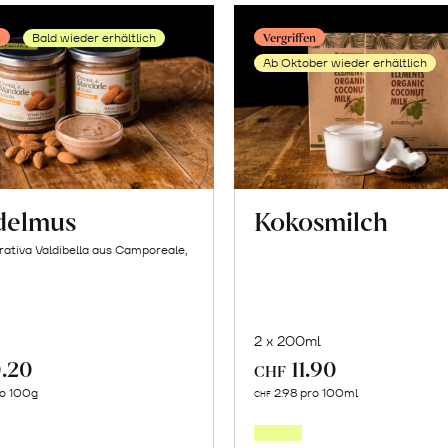
n
Vergriffen
Bald wieder erhältlich
Ab Oktober wieder erhältlich
delmus
Kokosmilch
ativa Valdibella aus Camporeale,
2 x 200ml
.20
11.90
CHF
Mehr
Mehr
ro 100g
2.98 pro 100ml
CHF
über
über