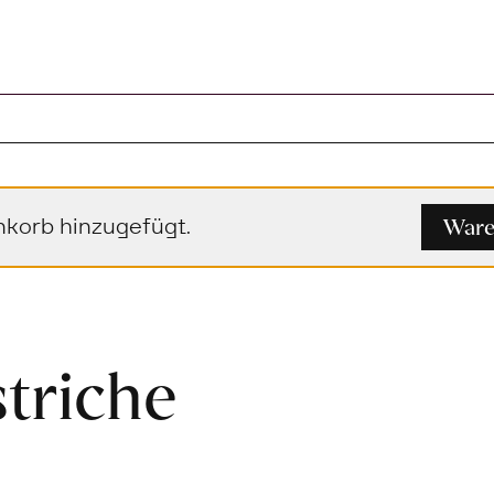
1 Artikel im Warenkorb
Ware
korb hinzugefügt.
triche