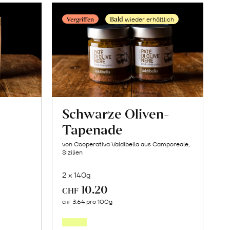
Bald
Vergriffen
wieder erhältlich
Schwarze Oliven-
Tapenade
von Cooperativa Valdibella aus Camporeale,
Sizilien
2 x 140g
10.20
CHF
Mehr
3.64 pro 100g
CHF
über