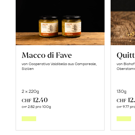
Macco di Fave
Quit
von Cooperativa Valdibella aus Camporeale,
von Biohof
Sizilien
Oberstam
2 x 220g
130g
12.40
12
CHF
CHF
In
2.82 pro 100g
9.77 pr
CHF
CHF
den
Warenkorb