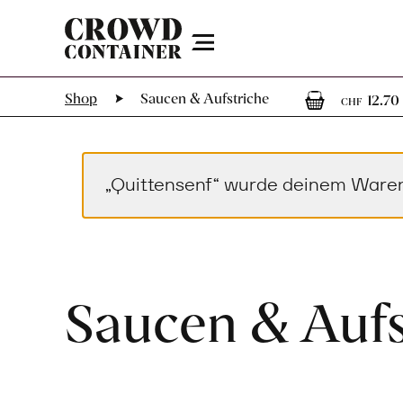
Menu
1
Shop
Saucen & Aufstriche
12.70
CHF
„Quittensenf“ wurde deinem Waren
Saucen & Aufs