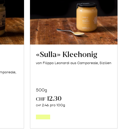
«Sulla» Kleehonig
von Filippo Leonardi aus Camporeale, Sizilien
amporeale,
500g
12.30
CHF
In
2.46 pro 100g
CHF
den
orb
Warenkorb