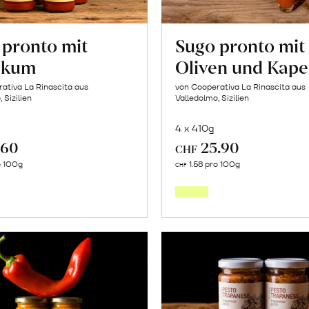
 pronto mit
Sugo pronto mit
likum
Oliven und Kape
ativa La Rinascita aus
von Cooperativa La Rinascita aus
 Sizilien
Valledolmo, Sizilien
4 x 410g
.60
25.90
CHF
In
In
o 100g
1.58 pro 100g
CHF
den
den
Warenkorb
Warenk