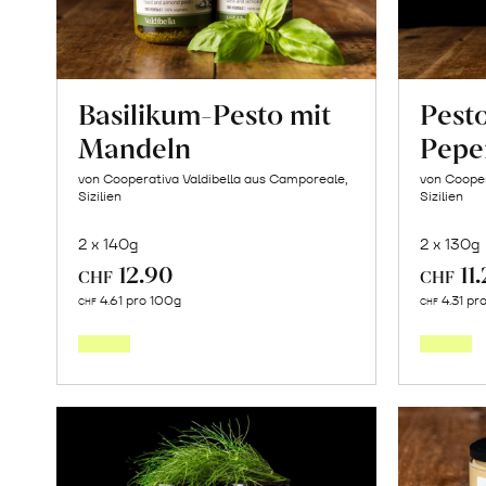
Basilikum-Pesto mit
Pesto
Mandeln
Pepe
von Cooperativa Valdibella aus Camporeale,
von Cooper
Sizilien
Sizilien
2 x 140g
2 x 130g
12.90
11
CHF
CHF
In
4.61 pro 100g
4.31 pr
CHF
CHF
den
Warenkorb