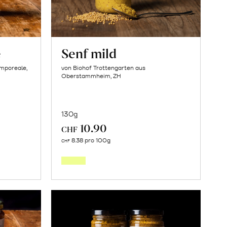
e
Senf mild
amporeale,
von Biohof Trottengarten aus
Oberstammheim, ZH
130g
10.90
CHF
In
8.38 pro 100g
CHF
den
orb
Warenkorb