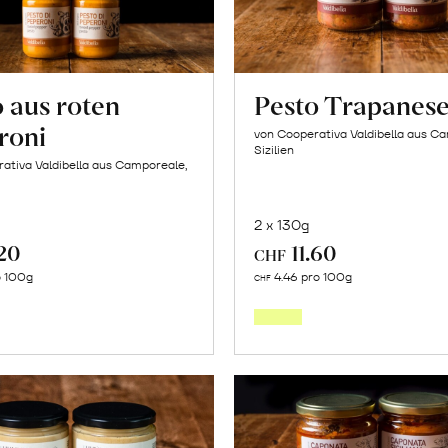
 aus roten
Pesto Trapanes
roni
von Cooperativa Valdibella aus C
Sizilien
ativa Valdibella aus Camporeale,
2 x 130g
.20
11.60
CHF
In
In
o 100g
4.46 pro 100g
CHF
den
den
Warenkorb
Warenk