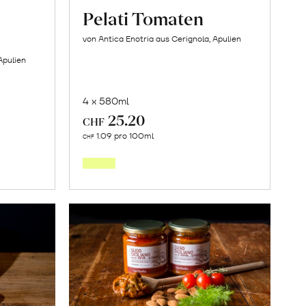
Pelati Tomaten
von Antica Enotria aus Cerignola, Apulien
Apulien
4 x 580ml
25.20
CHF
In
1.09 pro 100ml
CHF
den
orb
Warenkorb