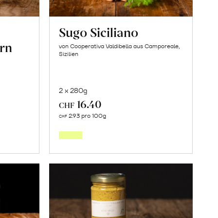
Sugo Siciliano
rn
von Cooperativa Valdibella aus Camporeale,
Sizilien
2 x 280g
16.40
CHF
In
2.93 pro 100g
CHF
den
orb
Warenkorb