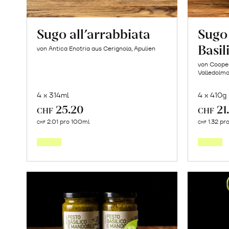
Sugo all’arrabbiata
Sugo
Basi
von Antica Enotria aus Cerignola, Apulien
von Cooper
Valledolmo,
4 x 314ml
4 x 410g
25.20
21
CHF
CHF
In
2.01 pro 100ml
1.32 pr
CHF
CHF
den
Warenkorb