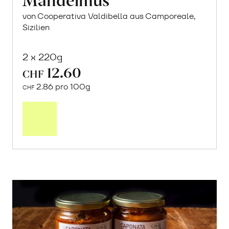
von Cooperativa Valdibella aus Camporeale,
Sizilien
2 x 220g
12.60
CHF
2.86 pro 100g
CHF
In
den
Warenkorb