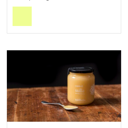
In
den
Warenkorb