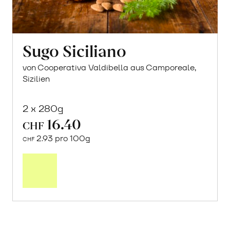
Sugo Siciliano
von Cooperativa Valdibella aus Camporeale,
Sizilien
2 x 280g
16.40
CHF
2.93 pro 100g
CHF
In
den
Warenkorb