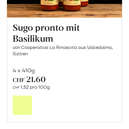
Sugo pronto mit
Basilikum
von Cooperativa La Rinascita aus Valledolmo,
Sizilien
4 x 410g
21.60
CHF
1.32 pro 100g
CHF
In
den
Warenkorb