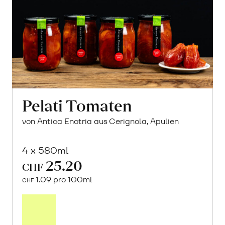
Pelati Tomaten
von Antica Enotria aus Cerignola, Apulien
4 x 580ml
25.20
CHF
1.09 pro 100ml
CHF
In
den
Warenkorb