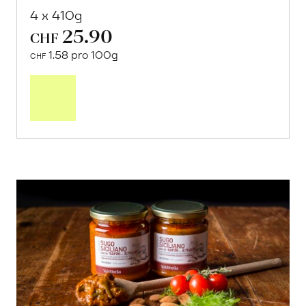
4 x 410g
25.90
CHF
1.58 pro 100g
CHF
In
den
Warenkorb