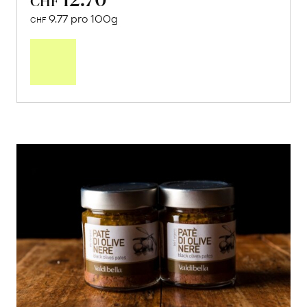
CHF
9.77 pro 100g
CHF
In
den
Warenkorb