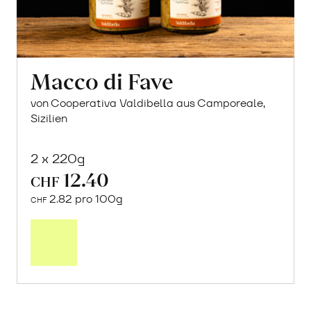
Macco di Fave
von Cooperativa Valdibella aus Camporeale,
Sizilien
2 x 220g
12.40
CHF
2.82 pro 100g
CHF
In
den
Warenkorb