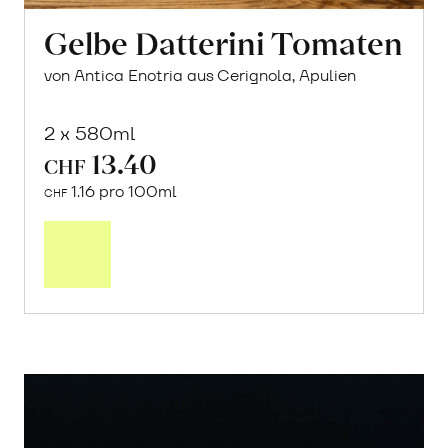
Gelbe Datterini Tomaten
von Antica Enotria aus Cerignola, Apulien
2 x 580ml
13.40
CHF
1.16 pro 100ml
CHF
In
den
Warenkorb