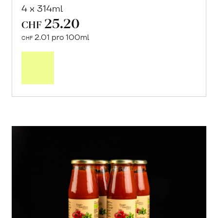
4 x 314ml
25.20
CHF
2.01 pro 100ml
CHF
In
den
Warenkorb