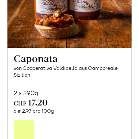
Caponata
von Cooperativa Valdibella aus Camporeale,
Sizilien
2 x 290g
17.20
CHF
2.97 pro 100g
CHF
In
den
Warenkorb