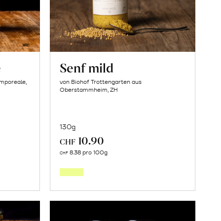
e
Senf mild
amporeale,
von Biohof Trottengarten aus
Oberstammheim, ZH
130g
10.90
CHF
In
8.38 pro 100g
CHF
den
orb
Warenkorb