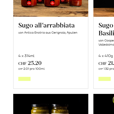
Sugo all’arrabbiata
Sugo
Basi
von Antica Enotria aus Cerignola, Apulien
von Cooper
Valledolmo,
4 x 314ml
4 x 410g
25.20
21
CHF
CHF
In
2.01 pro 100ml
1.32 pr
CHF
CHF
den
Warenkorb