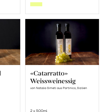
orb
Warenkorb
l
«Catarratto»
Weissweinessig
von Natalia Simeti aus Partinico, Sizilien
2 x 500ml