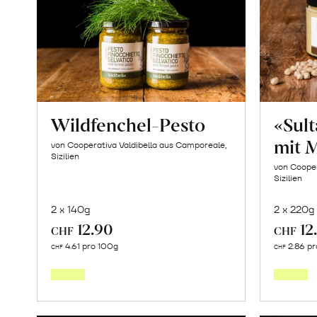
Wildfenchel-Pesto
«Sul
mit 
von Cooperativa Valdibella aus Camporeale,
Sizilien
von Cooper
Sizilien
2 x 140g
2 x 220g
12.90
12
CHF
CHF
In
4.61 pro 100g
2.86 pr
CHF
CHF
den
Warenkorb