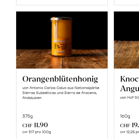
Orangenblütenhonig
Knoc
Angu
von Antonio Carlos Calvo aus Nationalpärke
Sierras Subbéticas und Sierra de Aracena,
von Hof Si
Andalusien
375g
160g
11.90
19
CHF
CHF
In
3.17 pro 100g
12.25 p
CHF
CHF
den