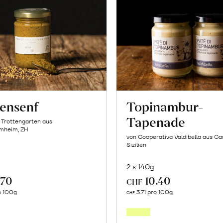
tensenf
Topinambur-
Tapenade
 Trottengarten aus
mheim, ZH
von Cooperativa Valdibella aus C
Sizilien
2 x 140g
.70
10.40
CHF
In
In
o 100g
3.71 pro 100g
CHF
den
den
Warenkorb
Warenk