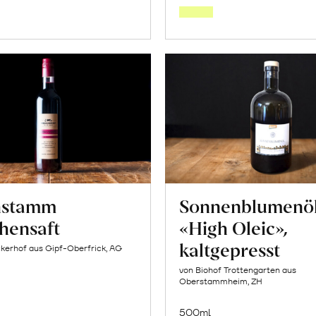
Warenkorb
Warenk
hstamm
Sonnenblumenö
chensaft
«High Oleic»,
kaltgepresst
kerhof aus Gipf-Oberfrick, AG
von Biohof Trottengarten aus
Oberstammheim, ZH
500ml