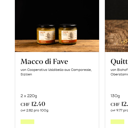
Macco di Fave
Quit
von Cooperativa Valdibella aus Camporeale,
von Biohof
Sizilien
Oberstam
2 x 220g
130g
12.40
12
CHF
CHF
In
2.82 pro 100g
9.77 pr
CHF
CHF
den
Warenkorb