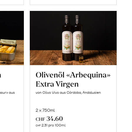
n
Olivenöl «Arbequina»
Extra Virgen
asur» aus
von Olivo Vivo aus Córdoba, Andalusien
2 x 750ml
34.60
CHF
In
2.31 pro 100ml
CHF
den