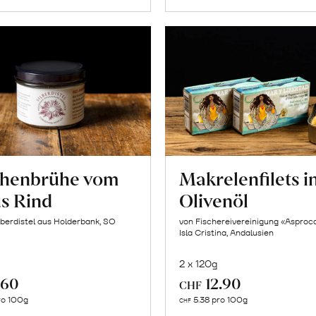
henbrühe vom
Makrelenfilets i
s Rind
Olivenöl
lberdistel aus Holderbank, SO
von Fischereivereinigung «Asproc
Isla Cristina, Andalusien
2 x 120g
.60
12.90
CHF
In
In
ro 100g
5.38 pro 100g
CHF
den
den