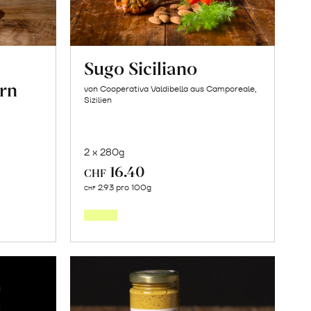
Sugo Siciliano
rn
von Cooperativa Valdibella aus Camporeale,
Sizilien
2 x 280g
16.40
CHF
In
2.93 pro 100g
CHF
den
orb
Warenkorb