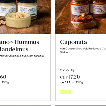
tano» Hummus
Caponata
Mandelmus
von Cooperativa Valdibella aus C
Sizilien
ativa Valdibella aus Camporeale,
2 x 290g
.60
17.20
CHF
In
In
o 100g
2.97 pro 100g
CHF
den
den
Warenkorb
Warenk