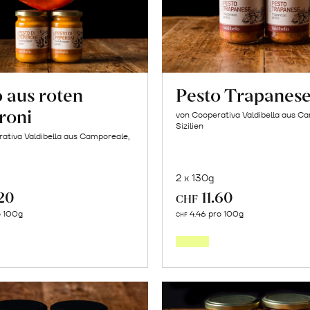
 aus roten
Pesto Trapanes
roni
von Cooperativa Valdibella aus C
Sizilien
ativa Valdibella aus Camporeale,
2 x 130g
.20
11.60
CHF
In
In
o 100g
4.46 pro 100g
CHF
den
den
Warenkorb
Warenk