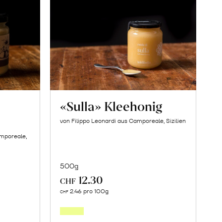
«Sulla» Kleehonig
von Filippo Leonardi aus Camporeale, Sizilien
amporeale,
500g
12.30
CHF
In
2.46 pro 100g
CHF
den
orb
Warenkorb