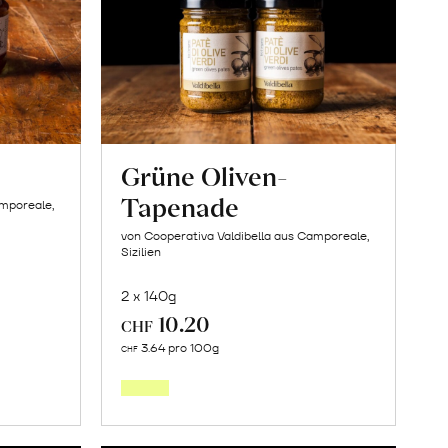
Grüne Oliven-
Tapenade
amporeale,
von Cooperativa Valdibella aus Camporeale,
Sizilien
2 x 140g
10.20
CHF
In
3.64 pro 100g
CHF
den
orb
Warenkorb