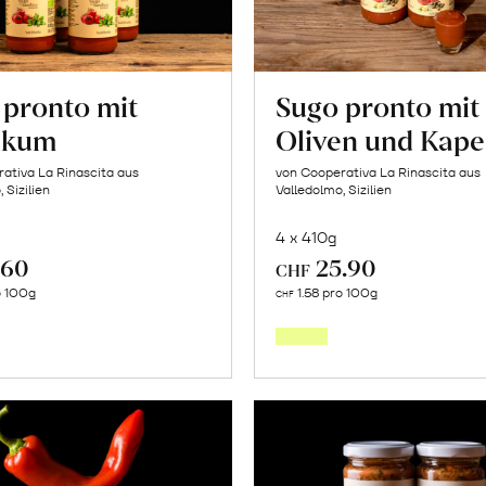
 pronto mit
Sugo pronto mit
likum
Oliven und Kape
ativa La Rinascita aus
von Cooperativa La Rinascita aus
 Sizilien
Valledolmo, Sizilien
4 x 410g
.60
25.90
CHF
In
In
o 100g
1.58 pro 100g
CHF
den
den
Warenkorb
Warenk