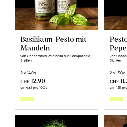
Basilikum-Pesto mit
Pesto
Mandeln
Pepe
von Cooperativa Valdibella aus Camporeale,
von Cooper
Sizilien
Sizilien
2 x 140g
2 x 130g
12.90
11
CHF
CHF
In
4.61 pro 100g
4.31 pr
CHF
CHF
den
Warenkorb