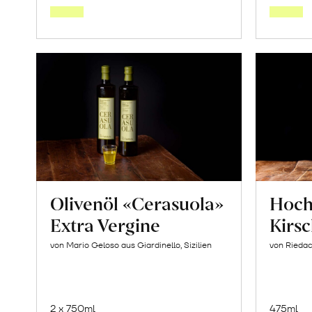
Warenkorb
Olivenöl «Cerasuola»
Hoc
Extra Vergine
Kirs
von Mario Geloso aus Giardinello, Sizilien
von Riedac
2 x 750ml
475ml