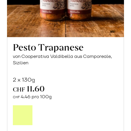
Pesto Trapanese
von Cooperativa Valdibella aus Camporeale,
Sizilien
2 x 130g
11.60
CHF
4.46 pro 100g
CHF
In
den
Warenkorb