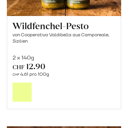
Wildfenchel-Pesto
von Cooperativa Valdibella aus Camporeale,
Sizilien
2 x 140g
12.90
CHF
4.61 pro 100g
CHF
In
den
Warenkorb