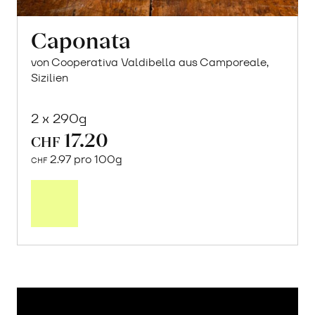
Caponata
von Cooperativa Valdibella aus Camporeale,
Sizilien
2 x 290g
17.20
CHF
2.97 pro 100g
CHF
In
den
Warenkorb