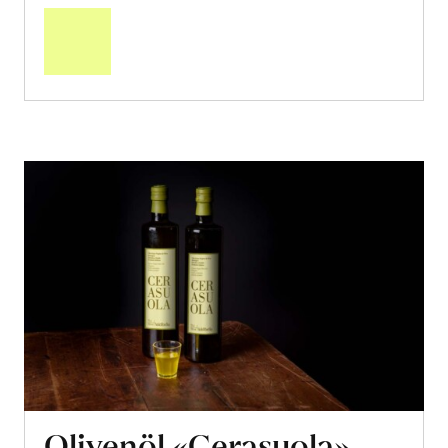
den
Warenkorb
Olivenöl «Cerasuola»