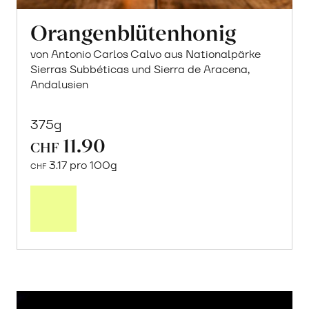
Orangenblütenhonig
von Antonio Carlos Calvo aus Nationalpärke
Sierras Subbéticas und Sierra de Aracena,
Andalusien
375g
11.90
CHF
3.17 pro 100g
CHF
In
den
Warenkorb