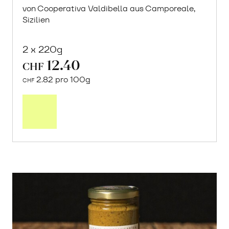
von Cooperativa Valdibella aus Camporeale,
Sizilien
2 x 220g
12.40
CHF
2.82 pro 100g
CHF
In
den
Warenkorb