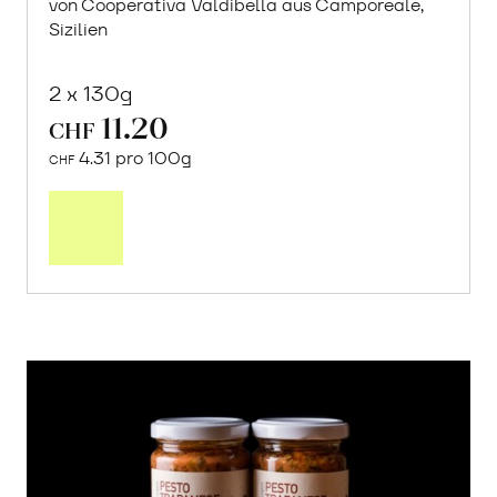
von Cooperativa Valdibella aus Camporeale,
Sizilien
2 x 130g
11.20
CHF
4.31 pro 100g
CHF
In
den
Warenkorb