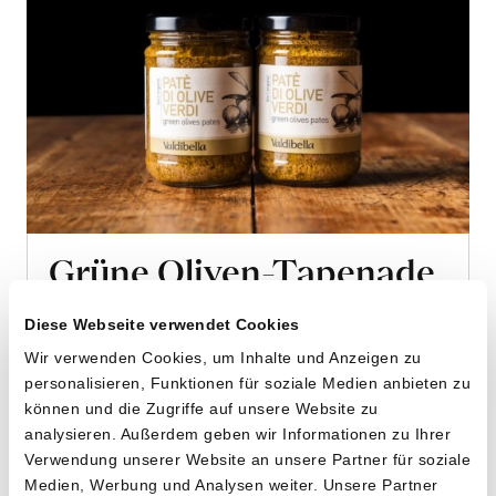
Grüne Oliven-Tapenade
von Cooperativa Valdibella aus Camporeale,
Diese Webseite verwendet Cookies
Sizilien
Wir verwenden Cookies, um Inhalte und Anzeigen zu
personalisieren, Funktionen für soziale Medien anbieten zu
2 x 140g
können und die Zugriffe auf unsere Website zu
10.20
CHF
analysieren. Außerdem geben wir Informationen zu Ihrer
3.64 pro 100g
Verwendung unserer Website an unsere Partner für soziale
CHF
In
Medien, Werbung und Analysen weiter. Unsere Partner