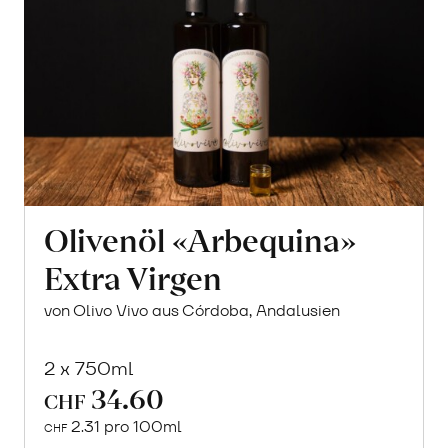
Olivenöl «Arbequina»
Extra Virgen
von Olivo Vivo aus Córdoba, Andalusien
2 x 750ml
34.60
CHF
2.31 pro 100ml
CHF
In