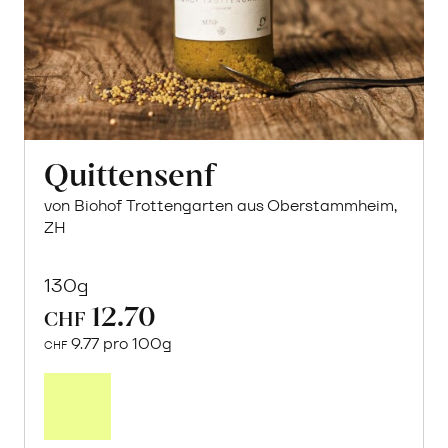
Quittensenf
von Biohof Trottengarten aus Oberstammheim,
ZH
130g
12.70
CHF
9.77 pro 100g
CHF
In
den
Warenkorb