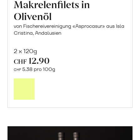
Makrelenfilets in
Olivenöl
von Fischereivereinigung «Asprocasur» aus Isla
Cristina, Andalusien
2 x 120g
12.90
CHF
5.38 pro 100g
CHF
In
den
Warenkorb