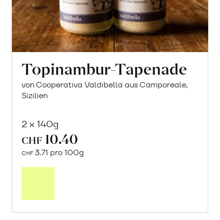
Topinambur-Tapenade
von Cooperativa Valdibella aus Camporeale,
Sizilien
2 x 140g
10.40
CHF
3.71 pro 100g
CHF
In
den
Warenkorb