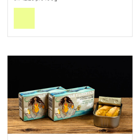
In
den
Warenkorb