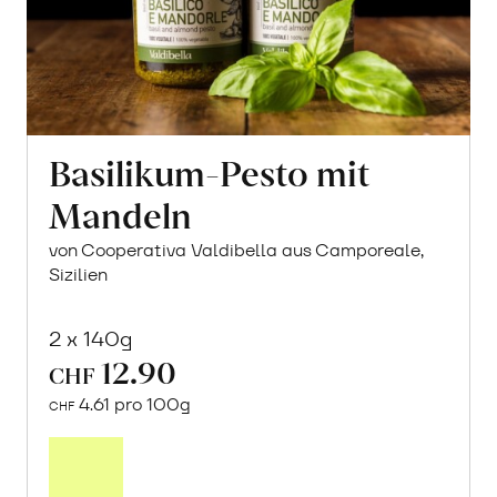
Basilikum-Pesto mit
Mandeln
von Cooperativa Valdibella aus Camporeale,
Sizilien
2 x 140g
12.90
CHF
4.61 pro 100g
CHF
In
den
Warenkorb