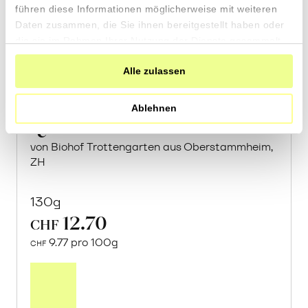
führen diese Informationen möglicherweise mit weiteren
Daten zusammen, die Sie ihnen bereitgestellt haben oder
die sie im Rahmen Ihrer Nutzung der Dienste gesammelt
haben.
Alle zulassen
Ablehnen
Quittensenf
von Biohof Trottengarten aus Oberstammheim,
ZH
130g
12.70
CHF
9.77 pro 100g
CHF
In
den
Warenkorb