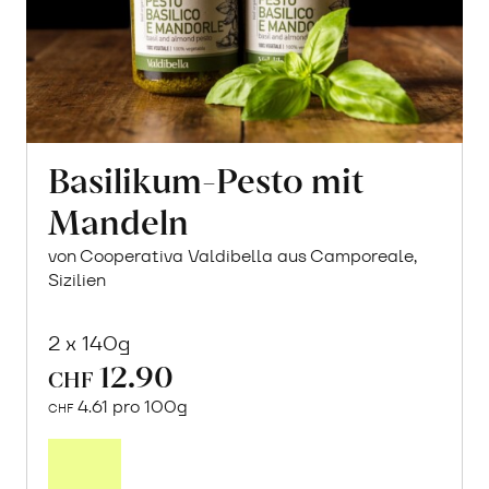
Basilikum-Pesto mit
Mandeln
von Cooperativa Valdibella aus Camporeale,
Sizilien
2 x 140g
12.90
CHF
4.61 pro 100g
CHF
In
den
Warenkorb