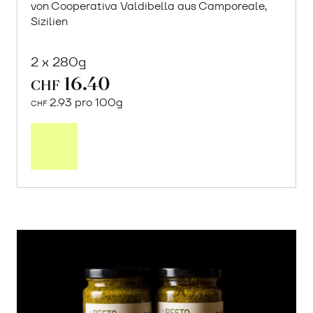
von Cooperativa Valdibella aus Camporeale,
Sizilien
2 x 280g
16.40
CHF
2.93 pro 100g
CHF
In
den
Warenkorb