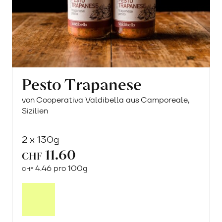
Pesto Trapanese
von Cooperativa Valdibella aus Camporeale,
Sizilien
2 x 130g
11.60
CHF
4.46 pro 100g
CHF
In
den
Warenkorb