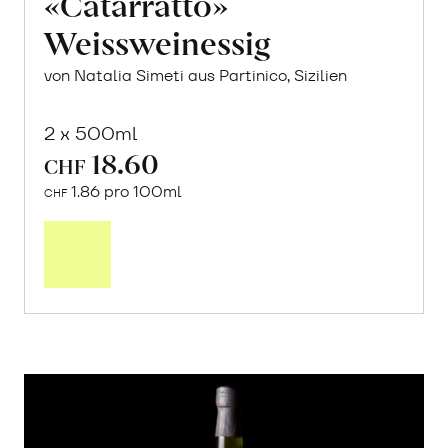
«Catarratto»
Weissweinessig
von Natalia Simeti aus Partinico, Sizilien
2 x 500ml
18.60
CHF
1.86 pro 100ml
CHF
In
den
Warenkorb