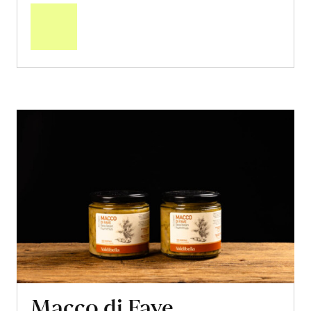
den
Warenkorb
Macco di Fave