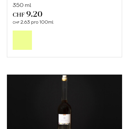
350 ml
9.20
CHF
2.63 pro 100ml
CHF
In
den
Warenkorb