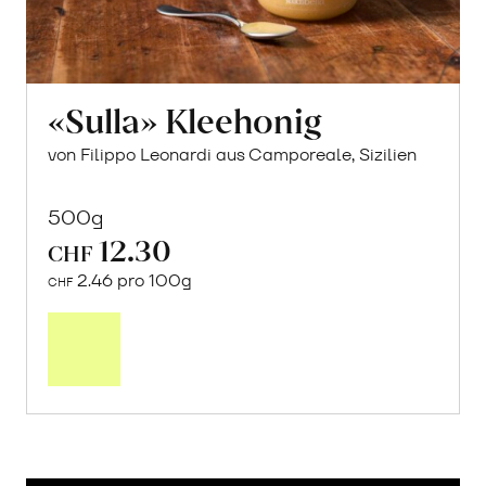
«Sulla» Kleehonig
von Filippo Leonardi aus Camporeale, Sizilien
500g
12.30
CHF
2.46 pro 100g
CHF
In
den
Warenkorb