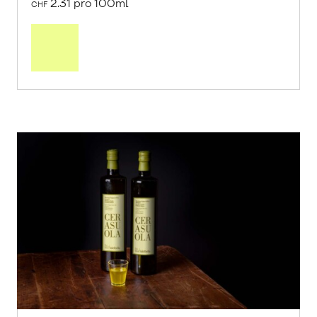
2.31 pro 100ml
CHF
In
den
Warenkorb