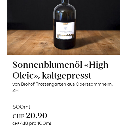
Sonnenblumenöl «High
Oleic», kaltgepresst
von Biohof Trottengarten aus Oberstammheim,
ZH
500ml
20.90
CHF
4.18 pro 100ml
CHF
In