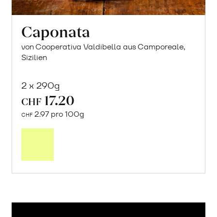
Caponata
von Cooperativa Valdibella aus Camporeale,
Sizilien
2 x 290g
17.20
CHF
2.97 pro 100g
CHF
In
den
Warenkorb