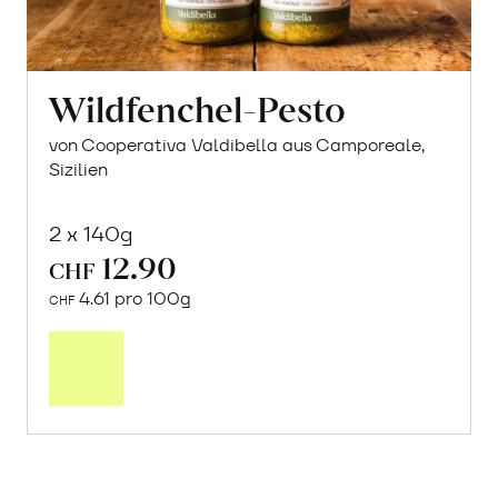
Wildfenchel-Pesto
von Cooperativa Valdibella aus Camporeale,
Sizilien
2 x 140g
12.90
CHF
4.61 pro 100g
CHF
In
den
Warenkorb