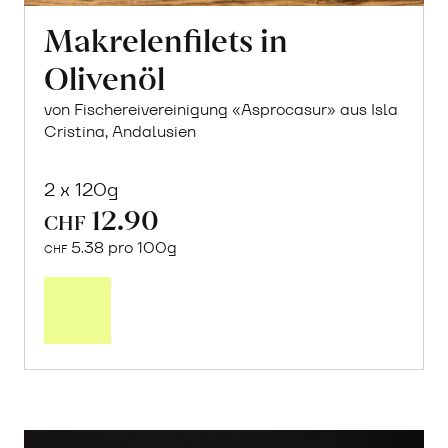
Makrelenfilets in
Olivenöl
von Fischereivereinigung «Asprocasur» aus Isla
Cristina, Andalusien
2 x 120g
12.90
CHF
5.38 pro 100g
CHF
In
den
Warenkorb