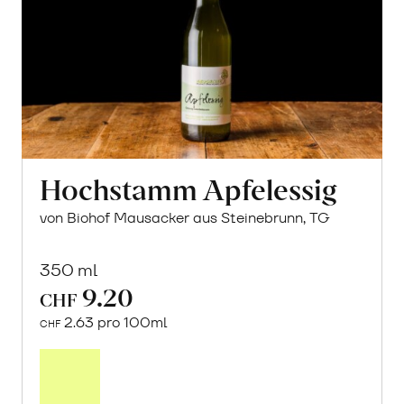
Hochstamm Apfelessig
von Biohof Mausacker aus Steinebrunn, TG
350 ml
9.20
CHF
2.63 pro 100ml
CHF
In
den
Warenkorb