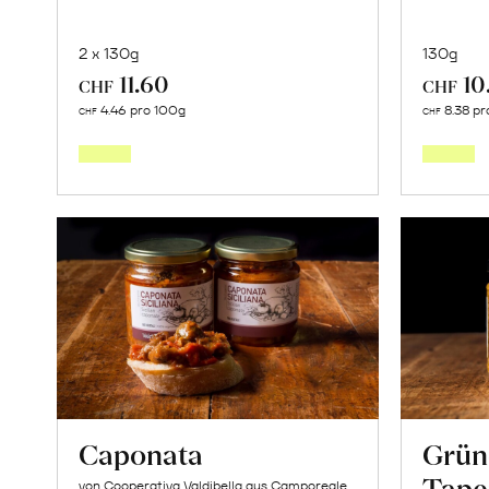
2 x 130g
130g
11.60
10
CHF
CHF
In
4.46 pro 100g
8.38 pr
CHF
CHF
den
Warenkorb
Caponata
Grün
Tape
von Cooperativa Valdibella aus Camporeale,