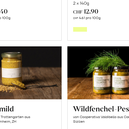
2 x 140g
.40
12.90
CHF
In
In
o 100g
4.61 pro 100g
CHF
den
den
Warenkorb
Warenk
mild
Wildfenchel-Pes
 Trottengarten aus
von Cooperativa Valdibella aus C
mheim, ZH
Sizilien