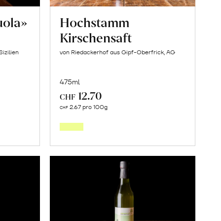
uola»
Hochstamm
Kirschensaft
izilien
von Riedackerhof aus Gipf-Oberfrick, AG
475ml
12.70
CHF
In
2.67 pro 100g
CHF
den
orb
Warenkorb