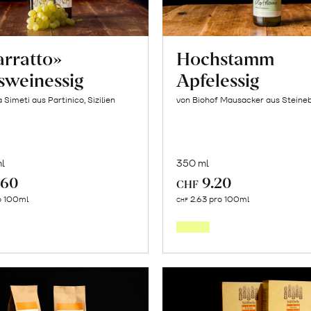
arratto»
Hochstamm
sweinessig
Apfelessig
 Simeti aus Partinico, Sizilien
von Biohof Mausacker aus Steine
l
350 ml
.60
9.20
CHF
In
In
o 100ml
2.63 pro 100ml
CHF
den
den
Warenkorb
Warenk