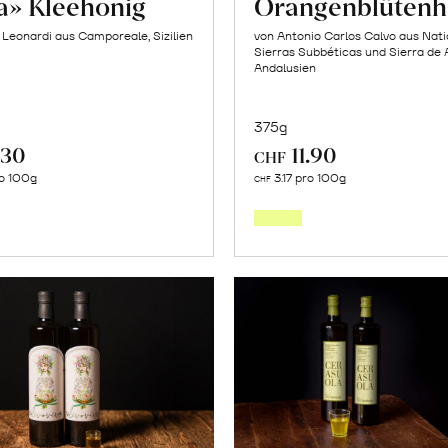
la» Kleehonig
Orangenblütenh
o Leonardi aus Camporeale, Sizilien
von Antonio Carlos Calvo aus Nat
Sierras Subbéticas und Sierra de 
Andalusien
375g
.30
11.90
CHF
In
In
o 100g
3.17 pro 100g
CHF
den
den
Warenkorb
Warenk