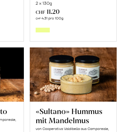
2 x 130g
11.20
CHF
In
4.31 pro 100g
CHF
den
orb
Warenkorb
to
«Sultano» Hummus
mit Mandelmus
amporeale,
von Cooperativa Valdibella aus Camporeale,