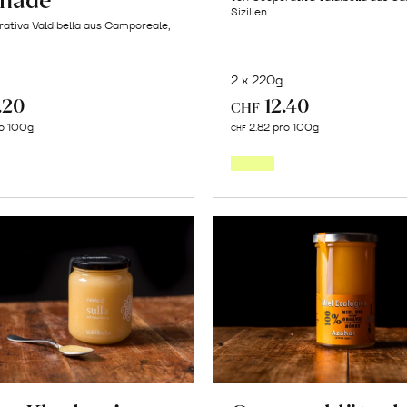
Sizilien
ativa Valdibella aus Camporeale,
2 x 220g
.20
12.40
CHF
In
In
o 100g
2.82 pro 100g
CHF
den
den
Warenkorb
Warenk