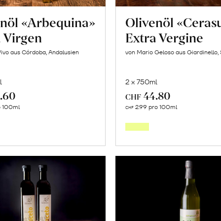
enöl «Arbequina»
Olivenöl «Ceras
a Virgen
Extra Vergine
Vivo aus Córdoba, Andalusien
von Mario Geloso aus Giardinello, S
l
2 x 750ml
.60
44.80
CHF
In
In
o 100ml
2.99 pro 100ml
CHF
den
den
Warenkorb
Warenk