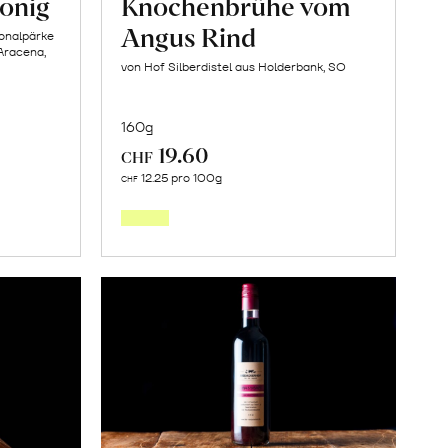
onig
Knochenbrühe vom
Angus Rind
ionalpärke
Aracena,
von Hof Silberdistel aus Holderbank, SO
160g
19.60
CHF
In
12.25 pro 100g
CHF
den
orb
Warenkorb