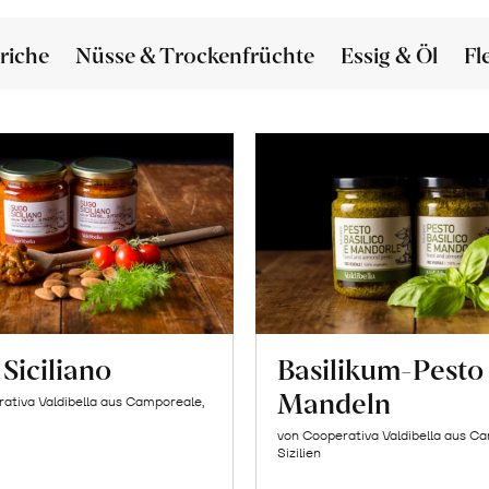
riche
Nüsse & Trockenfrüchte
Essig & Öl
Fl
Siciliano
Basilikum-Pesto
Mandeln
ativa Valdibella aus Camporeale,
von Cooperativa Valdibella aus C
Sizilien