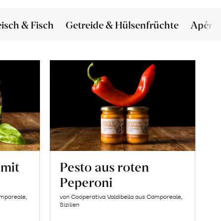
eisch & Fisch
Getreide & Hülsenfrüchte
Apéro
 mit
Pesto aus roten
Peperoni
amporeale,
von Cooperativa Valdibella aus Camporeale,
Sizilien