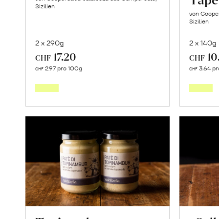
Sizilien
von Cooper
Sizilien
2 x 290g
2 x 140g
17.20
10
CHF
CHF
In
2.97 pro 100g
3.64 pr
CHF
CHF
den
Warenkorb