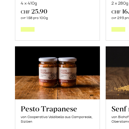
4 x 410g
2 x 280g
25.90
16
CHF
CHF
In
1.58 pro 100g
2.93 pr
CHF
CHF
den
Warenkorb
Pesto Trapanese
Senf 
von Cooperativa Valdibella aus Camporeale,
von Biohof
Sizilien
Oberstam