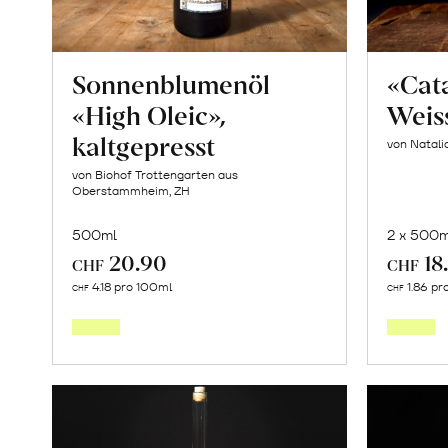
Sonnenblumenöl
«Cat
«High Oleic»,
Weis
kaltgepresst
von Natalia
von Biohof Trottengarten aus
Oberstammheim, ZH
500ml
2 x 500m
20.90
18
CHF
CHF
In
4.18 pro 100ml
1.86 pr
CHF
CHF
den
Warenkorb