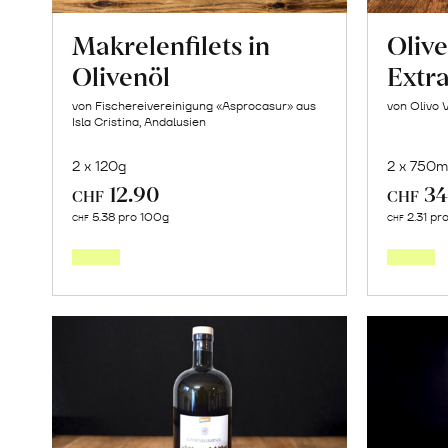
Makrelenfilets in
Oliv
Olivenöl
Extr
von Fischereivereinigung «Asprocasur» aus
von Olivo 
Isla Cristina, Andalusien
2 x 120g
2 x 750m
12.90
34
CHF
CHF
In
5.38 pro 100g
2.31 pr
CHF
CHF
den
Warenkorb