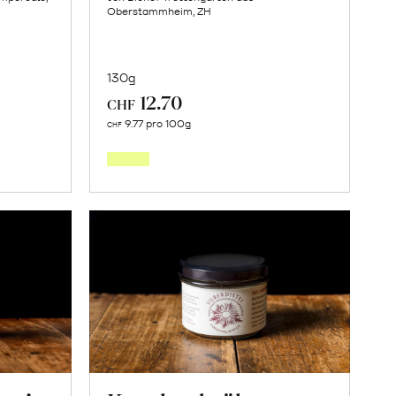
Oberstammheim, ZH
130g
12.70
CHF
In
9.77 pro 100g
CHF
den
orb
Warenkorb