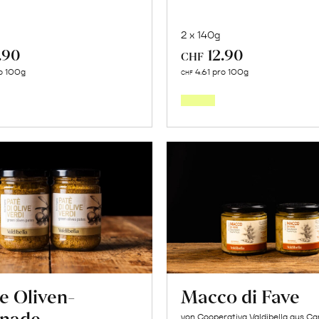
2 x 140g
.90
12.90
CHF
In
In
o 100g
4.61 pro 100g
CHF
den
den
Warenkorb
Warenk
e Oliven-
Macco di Fave
nade
von Cooperativa Valdibella aus C