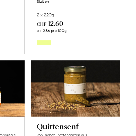
Sizilien
2 x 220g
12.60
CHF
In
2.86 pro 100g
CHF
den
orb
Warenkorb
Quittensenf
amporeale,
von Biohof Trottengarten aus