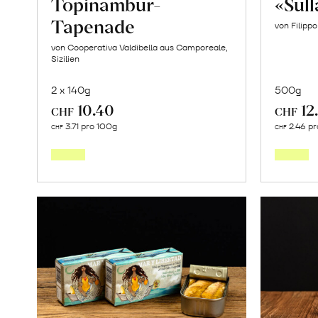
Topinambur-
«Sul
Tapenade
von Filipp
von Cooperativa Valdibella aus Camporeale,
Sizilien
2 x 140g
500g
10.40
12
CHF
CHF
In
3.71 pro 100g
2.46 pr
CHF
CHF
den
Warenkorb