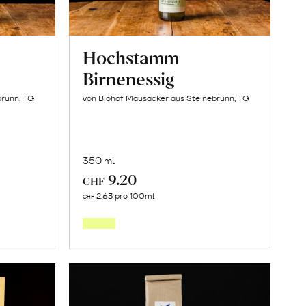
Hochstamm
Birnenessig
brunn, TG
von Biohof Mausacker aus Steinebrunn, TG
350 ml
9.20
CHF
In
2.63 pro 100ml
CHF
den
orb
Warenkorb