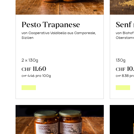
Pesto Trapanese
Senf 
von Cooperativa Valdibella aus Camporeale,
von Biohof
Sizilien
Oberstam
2 x 130g
130g
11.60
10
CHF
CHF
In
4.46 pro 100g
8.38 pr
CHF
CHF
den
Warenkorb