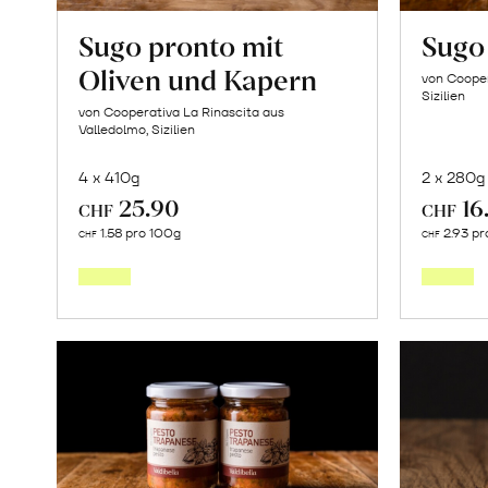
Sugo pronto mit
Sugo 
Oliven und Kapern
von Cooper
Sizilien
von Cooperativa La Rinascita aus
Valledolmo, Sizilien
4 x 410g
2 x 280g
25.90
16
CHF
CHF
In
1.58 pro 100g
2.93 pr
CHF
CHF
den
Warenkorb