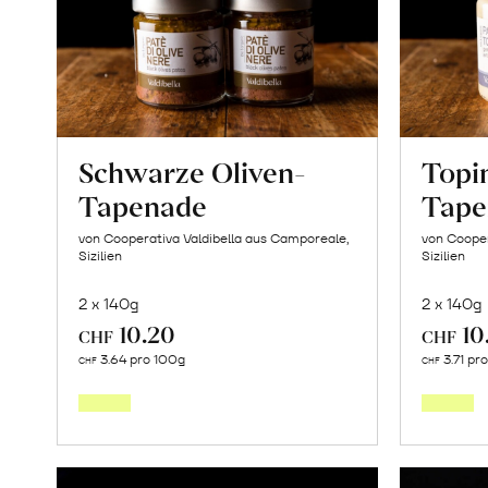
Schwarze Oliven-
Topi
Tapenade
Tape
von Cooperativa Valdibella aus Camporeale,
von Cooper
Sizilien
Sizilien
2 x 140g
2 x 140g
10.20
10
CHF
CHF
In
3.64 pro 100g
3.71 pr
CHF
CHF
den
Warenkorb