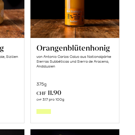
ig
Orangenblütenhonig
e, Sizilien
von Antonio Carlos Calvo aus Nationalpärke
Sierras Subbéticas und Sierra de Aracena,
Andalusien
375g
11.90
CHF
In
3.17 pro 100g
CHF
den
orb
Warenkorb