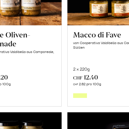
e Oliven-
Macco di Fave
nade
von Cooperativa Valdibella aus C
Sizilien
ativa Valdibella aus Camporeale,
2 x 220g
.20
12.40
CHF
In
In
o 100g
2.82 pro 100g
CHF
den
den
Warenkorb
Warenk