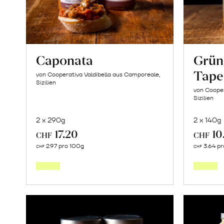
Caponata
Grün
Tape
von Cooperativa Valdibella aus Camporeale,
Sizilien
von Cooper
Sizilien
2 x 290g
2 x 140g
17.20
10
CHF
CHF
In
2.97 pro 100g
3.64 pr
CHF
CHF
den
Warenkorb