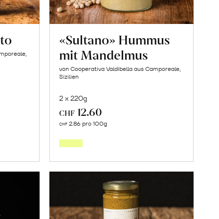
to
«Sultano» Hummus
mit Mandelmus
amporeale,
von Cooperativa Valdibella aus Camporeale,
Sizilien
2 x 220g
12.60
CHF
In
2.86 pro 100g
CHF
den
orb
Warenkorb