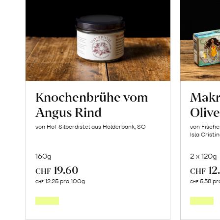
Knochenbrühe vom
Makre
Angus Rind
Oliv
von Hof Silberdistel aus Holderbank, SO
von Fische
Isla Cristi
160g
2 x 120g
19.60
12
CHF
CHF
In
12.25 pro 100g
5.38 pr
CHF
CHF
den
Warenkorb