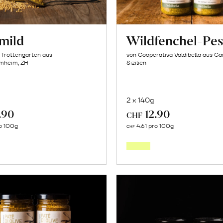
mild
Wildfenchel-Pes
 Trottengarten aus
von Cooperativa Valdibella aus C
mheim, ZH
Sizilien
2 x 140g
.90
12.90
CHF
In
In
o 100g
4.61 pro 100g
CHF
den
den
Warenkorb
Warenk