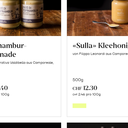
nambur-
«Sulla» Kleehon
nade
von Filippo Leonardi aus Camporeal
ativa Valdibella aus Camporeale,
500g
.40
12.30
CHF
In
In
o 100g
2.46 pro 100g
CHF
den
den
Warenkorb
Warenk