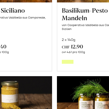
Siciliano
Basilikum-Pesto
Mandeln
ativa Valdibella aus Camporeale,
von Cooperativa Valdibella aus C
Sizilien
2 x 140g
.40
12.90
CHF
In
In
o 100g
4.61 pro 100g
CHF
den
den
Warenkorb
Warenk