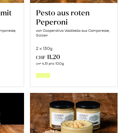
 mit
Pesto aus roten
Peperoni
amporeale,
von Cooperativa Valdibella aus Camporeale,
Sizilien
2 x 130g
11.20
CHF
In
4.31 pro 100g
CHF
den
orb
Warenkorb