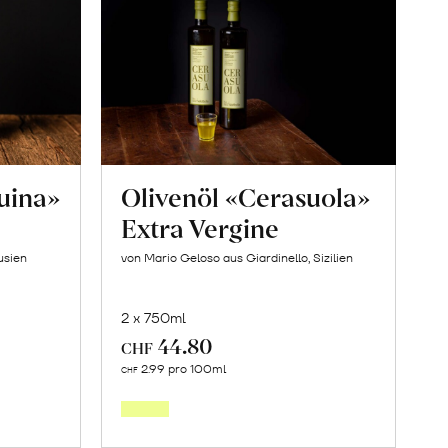
uina»
Olivenöl «Cerasuola»
Extra Vergine
usien
von Mario Geloso aus Giardinello, Sizilien
2 x 750ml
44.80
CHF
In
2.99 pro 100ml
CHF
den
orb
Warenkorb