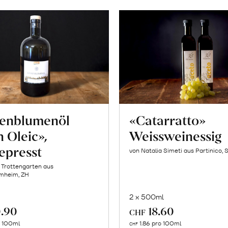
enblumenöl
«Catarratto»
 Oleic»,
Weissweinessig
epresst
von Natalia Simeti aus Partinico, S
 Trottengarten aus
mheim, ZH
2 x 500ml
.90
18.60
CHF
In
In
o 100ml
1.86 pro 100ml
CHF