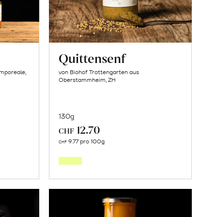
Quittensenf
amporeale,
von Biohof Trottengarten aus
Oberstammheim, ZH
130g
12.70
CHF
In
9.77 pro 100g
CHF
den
orb
Warenkorb