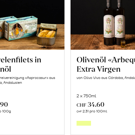
lenfilets in
Olivenöl «Arbeq
enöl
Extra Virgen
reivereinigung «Asprocasur» aus
von Olivo Vivo aus Córdoba, Andal
na, Andalusien
2 x 750ml
.90
34.60
CHF
In
In
o 100g
2.31 pro 100ml
CHF
den
den
Warenkorb
Warenk