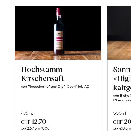
Hochstamm
Sonn
Kirschensaft
«High
kaltg
von Riedackerhof aus Gipf-Oberfrick, AG
von Biohof
Oberstam
475ml
500ml
12.70
20
CHF
CHF
In
2.67 pro 100g
4.18 pr
CHF
CHF