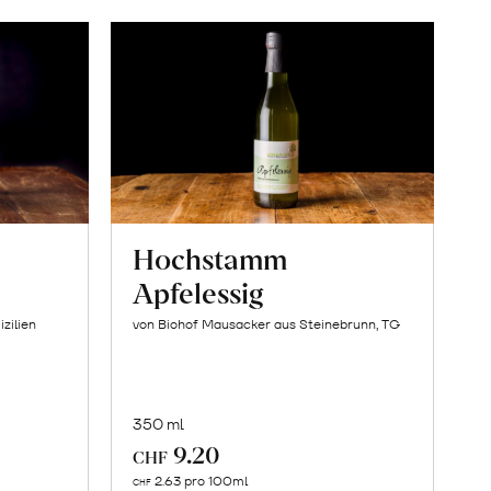
Hochstamm
Apfelessig
izilien
von Biohof Mausacker aus Steinebrunn, TG
350 ml
9.20
CHF
In
2.63 pro 100ml
CHF