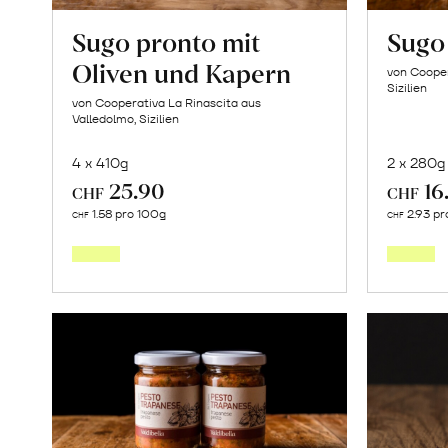
Sugo pronto mit
Sugo 
Oliven und Kapern
von Cooper
Sizilien
von Cooperativa La Rinascita aus
Valledolmo, Sizilien
4 x 410g
2 x 280g
25.90
16
CHF
CHF
In
1.58 pro 100g
2.93 pr
CHF
CHF
den
Warenkorb