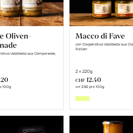
e Oliven-
Macco di Fave
nade
von Cooperativa Valdibella aus C
Sizilien
ativa Valdibella aus Camporeale,
2 x 220g
.20
12.40
CHF
In
In
o 100g
2.82 pro 100g
CHF
den
den
Warenkorb
Warenk