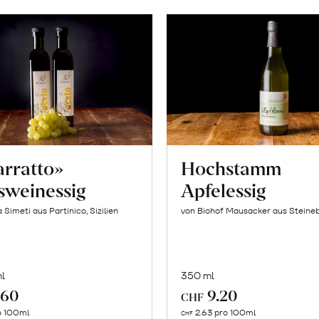
arratto»
Hochstamm
sweinessig
Apfelessig
 Simeti aus Partinico, Sizilien
von Biohof Mausacker aus Steine
l
350 ml
.60
9.20
CHF
In
In
o 100ml
2.63 pro 100ml
CHF