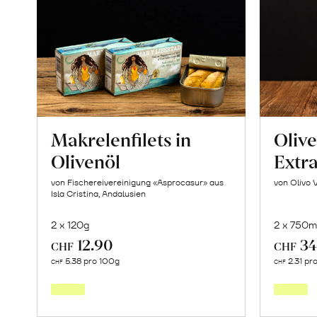
Makrelenfilets in
Oliv
Olivenöl
Extr
von Fischereivereinigung «Asprocasur» aus
von Olivo 
Isla Cristina, Andalusien
2 x 120g
2 x 750m
12.90
34
CHF
CHF
In
5.38 pro 100g
2.31 pr
CHF
CHF
den
Warenkorb