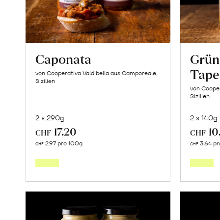
Caponata
Grün
Tape
von Cooperativa Valdibella aus Camporeale,
Sizilien
von Cooper
Sizilien
2 x 290g
2 x 140g
17.20
10
CHF
CHF
In
2.97 pro 100g
3.64 pr
CHF
CHF
den
Warenkorb