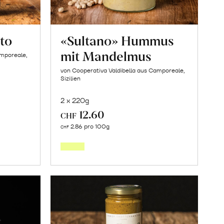
to
«Sultano» Hummus
mit Mandelmus
amporeale,
von Cooperativa Valdibella aus Camporeale,
Sizilien
2 x 220g
12.60
CHF
In
2.86 pro 100g
CHF
den
orb
Warenkorb