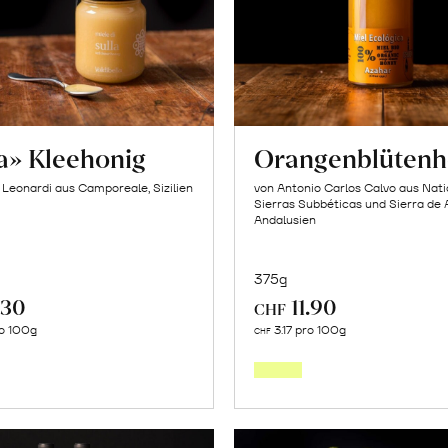
la» Kleehonig
Orangenblütenh
o Leonardi aus Camporeale, Sizilien
von Antonio Carlos Calvo aus Nat
Sierras Subbéticas und Sierra de 
Andalusien
375g
.30
11.90
CHF
In
In
o 100g
3.17 pro 100g
CHF
den
den
Warenkorb
Warenk