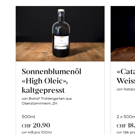
Sonnenblumenöl
«Cat
«High Oleic»,
Weis
kaltgepresst
von Natalia
von Biohof Trottengarten aus
Oberstammheim, ZH
500ml
2 x 500m
20.90
18
CHF
CHF
In
4.18 pro 100ml
1.86 pr
CHF
CHF