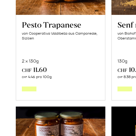
Pesto Trapanese
Senf 
von Cooperativa Valdibella aus Camporeale,
von Biohof
Sizilien
Oberstam
2 x 130g
130g
11.60
10
CHF
CHF
In
4.46 pro 100g
8.38 pr
CHF
CHF
den
Warenkorb