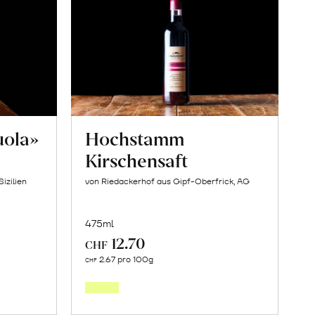
uola»
Hochstamm
Kirschensaft
izilien
von Riedackerhof aus Gipf-Oberfrick, AG
475ml
12.70
CHF
In
2.67 pro 100g
CHF
den
orb
Warenkorb