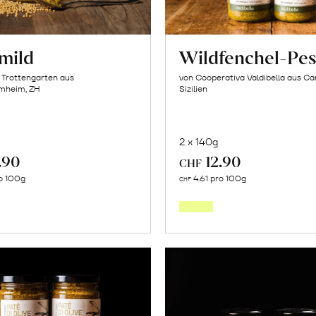
mild
Wildfenchel-Pes
 Trottengarten aus
von Cooperativa Valdibella aus C
mheim, ZH
Sizilien
2 x 140g
.90
12.90
CHF
In
In
o 100g
4.61 pro 100g
CHF
den
den
Warenkorb
Warenk