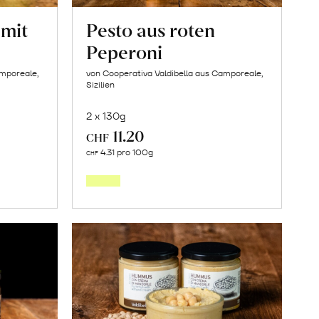
 mit
Pesto aus roten
Peperoni
amporeale,
von Cooperativa Valdibella aus Camporeale,
Sizilien
2 x 130g
11.20
CHF
In
4.31 pro 100g
CHF
den
orb
Warenkorb