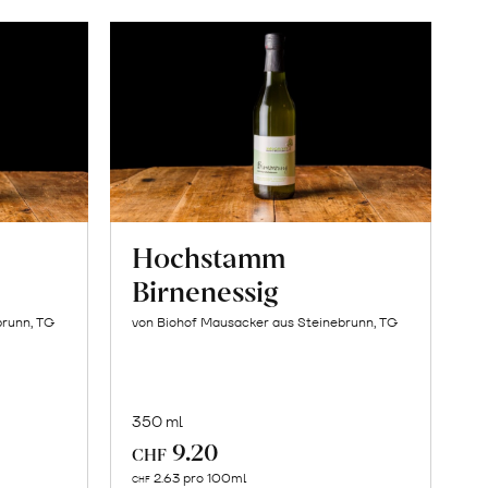
Hochstamm
Birnenessig
brunn, TG
von Biohof Mausacker aus Steinebrunn, TG
350 ml
9.20
CHF
In
2.63 pro 100ml
CHF