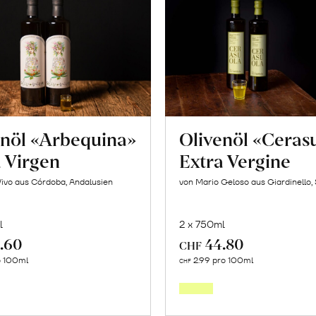
enöl «Arbequina»
Olivenöl «Ceras
a Virgen
Extra Vergine
Vivo aus Córdoba, Andalusien
von Mario Geloso aus Giardinello, S
l
2 x 750ml
.60
44.80
CHF
In
In
o 100ml
2.99 pro 100ml
CHF
den
den
Warenkorb
Warenk