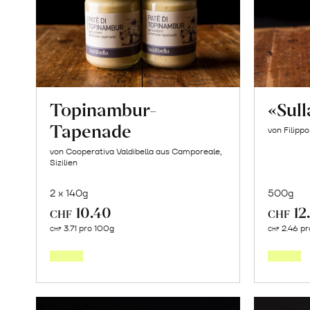
Topinambur-
«Sul
Tapenade
von Filipp
von Cooperativa Valdibella aus Camporeale,
Sizilien
2 x 140g
500g
10.40
12
CHF
CHF
In
3.71 pro 100g
2.46 pr
CHF
CHF
den
Warenkorb