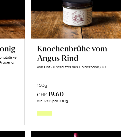
onig
Knochenbrühe vom
Angus Rind
ionalpärke
Aracena,
von Hof Silberdistel aus Holderbank, SO
160g
19.60
CHF
In
12.25 pro 100g
CHF
den
orb
Warenkorb