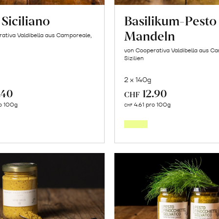
Siciliano
Basilikum-Pesto
Mandeln
ativa Valdibella aus Camporeale,
von Cooperativa Valdibella aus C
Sizilien
2 x 140g
.40
12.90
CHF
In
In
o 100g
4.61 pro 100g
CHF
den
den
Warenkorb
Warenk