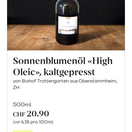
Sonnenblumenöl «High
Oleic», kaltgepresst
von Biohof Trottengarten aus Oberstammheim,
ZH
500ml
20.90
CHF
4.18 pro 100ml
CHF
In