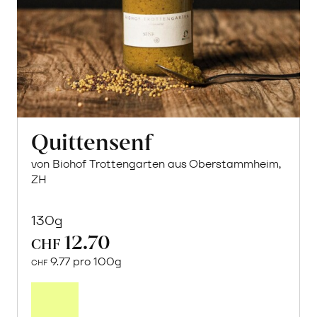
Quittensenf
von Biohof Trottengarten aus Oberstammheim,
ZH
130g
12.70
CHF
9.77 pro 100g
CHF
In
den
Warenkorb