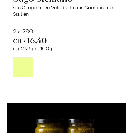
von Cooperativa Valdibella aus Camporeale,
Sizilien
2 x 280g
16.40
CHF
2.93 pro 100g
CHF
In
den
Warenkorb