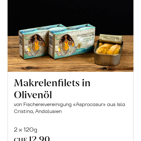
Makrelenfilets in
Olivenöl
von Fischereivereinigung «Asprocasur» aus Isla
Cristina, Andalusien
2 x 120g
12.90
CHF