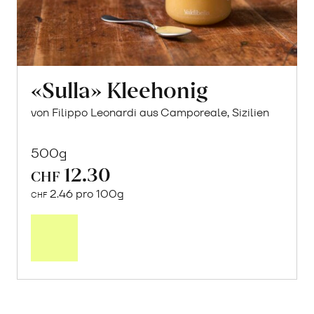
«Sulla» Kleehonig
von Filippo Leonardi aus Camporeale, Sizilien
500g
12.30
CHF
2.46 pro 100g
CHF
In
den
Warenkorb