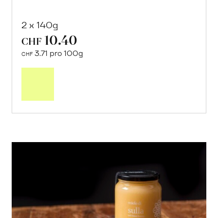
2 x 140g
10.40
CHF
3.71 pro 100g
CHF
In
den
Warenkorb