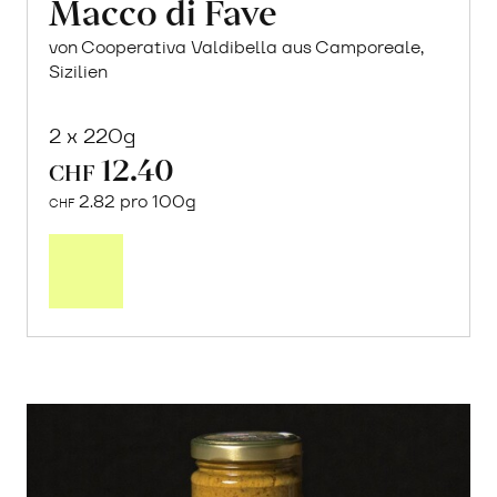
Macco di Fave
von Cooperativa Valdibella aus Camporeale,
Sizilien
2 x 220g
12.40
CHF
2.82 pro 100g
CHF
In
den
Warenkorb