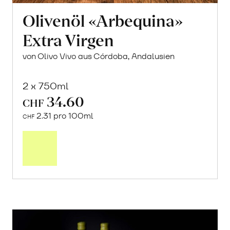
Olivenöl «Arbequina»
Extra Virgen
von Olivo Vivo aus Córdoba, Andalusien
2 x 750ml
34.60
CHF
2.31 pro 100ml
CHF
In
den
Warenkorb