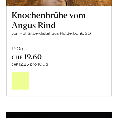
Knochenbrühe vom
Angus Rind
von Hof Silberdistel aus Holderbank, SO
160g
19.60
CHF
12.25 pro 100g
CHF
In
den
Warenkorb