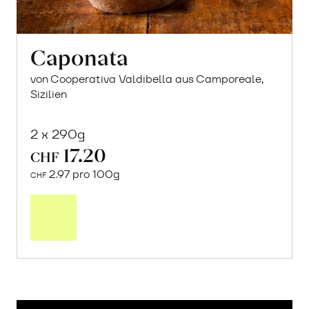
Caponata
von Cooperativa Valdibella aus Camporeale,
Sizilien
2 x 290g
17.20
CHF
2.97 pro 100g
CHF
In
den
Warenkorb