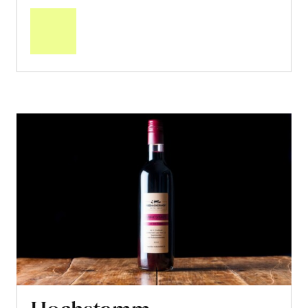
den
Warenkorb
Hochstamm