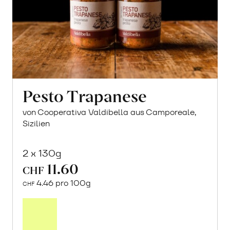
Pesto Trapanese
von Cooperativa Valdibella aus Camporeale,
Sizilien
2 x 130g
11.60
CHF
4.46 pro 100g
CHF
In
den
Warenkorb