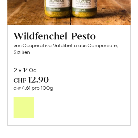
Wildfenchel-Pesto
von Cooperativa Valdibella aus Camporeale,
Sizilien
2 x 140g
12.90
CHF
4.61 pro 100g
CHF
In
den
Warenkorb