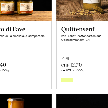
o di Fave
Quittensenf
ativa Valdibella aus Camporeale,
von Biohof Trottengarten aus
Oberstammheim, ZH
130g
.40
12.70
CHF
In
In
o 100g
9.77 pro 100g
CHF
den
den
Warenkorb
Warenk