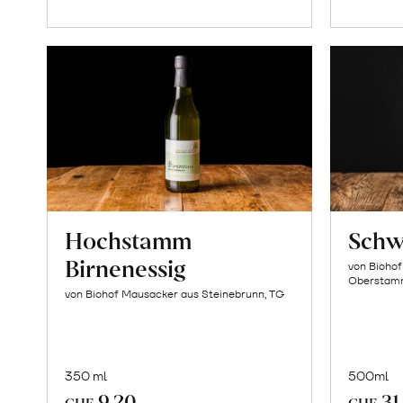
Warenkorb
Hochstamm
Schw
Birnenessig
von Biohof
Oberstam
von Biohof Mausacker aus Steinebrunn, TG
350 ml
500ml
9.20
31
CHF
CHF