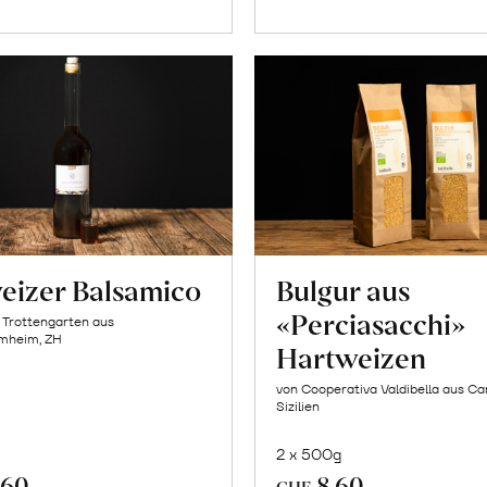
Warenkorb
Warenk
eizer Balsamico
Bulgur aus
«Perciasacchi»
 Trottengarten aus
mheim, ZH
Hartweizen
von Cooperativa Valdibella aus C
Sizilien
2 x 500g
.60
8.60
CHF