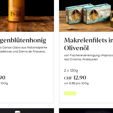
genblütenhonig
Makrelenfilets i
Olivenöl
o Carlos Calvo aus Nationalpärke
bbéticas und Sierra de Aracena,
von Fischereivereinigung «Asproc
n
Isla Cristina, Andalusien
2 x 120g
.90
12.90
CHF
In
In
o 100g
5.38 pro 100g
CHF
den
den
Warenkorb
Warenk