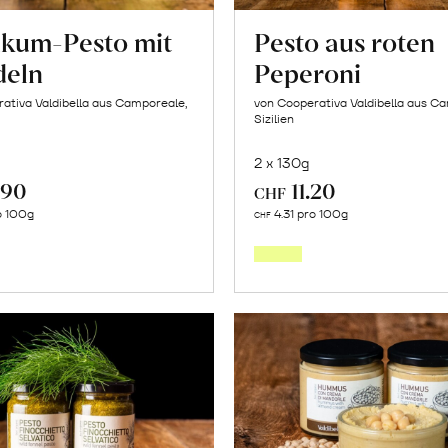
likum-Pesto mit
Pesto aus roten
eln
Peperoni
ativa Valdibella aus Camporeale,
von Cooperativa Valdibella aus C
Sizilien
2 x 130g
.90
11.20
CHF
In
In
o 100g
4.31 pro 100g
CHF
den
den
Warenkorb
Warenk