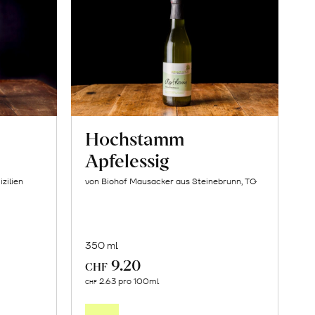
Hochstamm
Apfelessig
izilien
von Biohof Mausacker aus Steinebrunn, TG
350 ml
9.20
CHF
In
2.63 pro 100ml
CHF
den