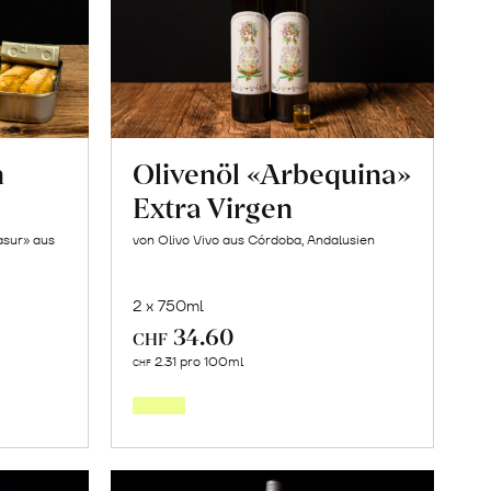
n
Olivenöl «Arbequina»
Extra Virgen
asur» aus
von Olivo Vivo aus Córdoba, Andalusien
2 x 750ml
34.60
CHF
In
2.31 pro 100ml
CHF
den
orb
Warenkorb