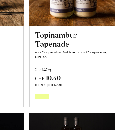
Topinambur-
Tapenade
von Cooperativa Valdibella aus Camporeale,
Sizilien
2 x 140g
10.40
CHF
In
3.71 pro 100g
CHF
den
orb
Warenkorb