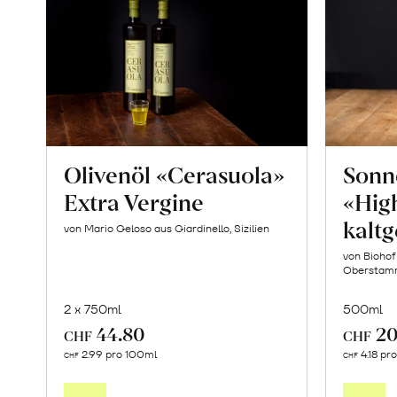
Olivenöl «Cerasuola»
Sonn
Extra Vergine
«High
kaltg
von Mario Geloso aus Giardinello, Sizilien
von Biohof
Oberstam
2 x 750ml
500ml
44.80
20
CHF
CHF
In
2.99 pro 100ml
4.18 pr
CHF
CHF
den