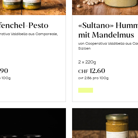
fenchel-Pesto
«Sultano» Hum
mit Mandelmus
ativa Valdibella aus Camporeale,
von Cooperativa Valdibella aus C
Sizilien
2 x 220g
.90
12.60
CHF
In
In
o 100g
2.86 pro 100g
CHF
den
den
Warenkorb
Warenk