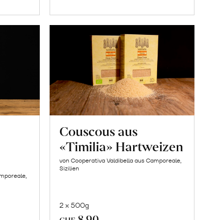
orb
Warenkorb
Couscous aus
«Timilia» Hartweizen
von Cooperativa Valdibella aus Camporeale,
Sizilien
amporeale,
2 x 500g
8.90
CHF