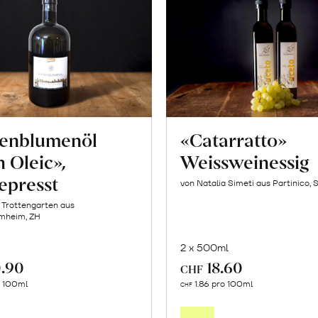
enblumenöl
«Catarratto»
 Oleic»,
Weissweinessig
epresst
von Natalia Simeti aus Partinico, S
 Trottengarten aus
mheim, ZH
2 x 500ml
.90
18.60
CHF
In
In
o 100ml
1.86 pro 100ml
CHF
den
den