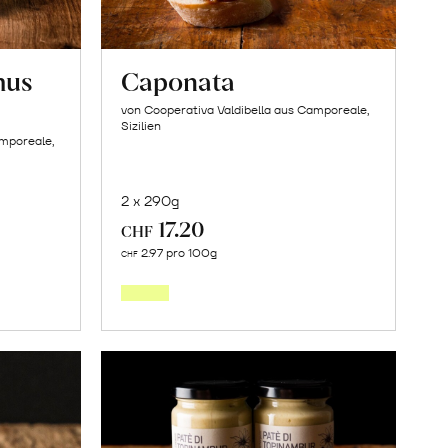
mus
Caponata
von Cooperativa Valdibella aus Camporeale,
Sizilien
amporeale,
2 x 290g
17.20
CHF
In
2.97 pro 100g
CHF
den
orb
Warenkorb