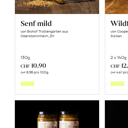
Senf mild
Wild
von Biohof Trottengarten aus
von Cooper
Oberstammheim, ZH
Sizilien
130g
2 x 140g
10.90
12
CHF
CHF
In
8.38 pro 100g
4.61 pr
CHF
CHF
den
Warenkorb