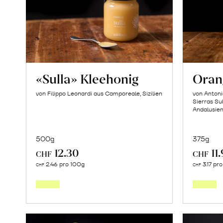
«Sulla» Kleehonig
Oran
von Filippo Leonardi aus Camporeale, Sizilien
von Antoni
Sierras Su
Andalusie
500g
375g
12.30
11
CHF
CHF
In
2.46 pro 100g
3.17 pr
CHF
CHF
den
Warenkorb