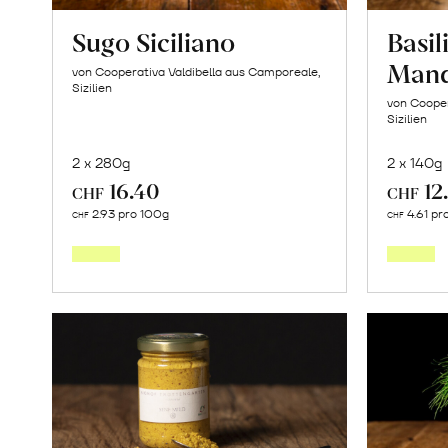
Sugo Siciliano
Basi
Mand
von Cooperativa Valdibella aus Camporeale,
Sizilien
von Cooper
Sizilien
2 x 280g
2 x 140g
16.40
12
CHF
CHF
In
2.93 pro 100g
4.61 pr
CHF
CHF
den
Warenkorb