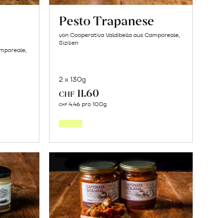
Pesto Trapanese
von Cooperativa Valdibella aus Camporeale,
Sizilien
amporeale,
2 x 130g
11.60
CHF
In
4.46 pro 100g
CHF
den
orb
Warenkorb