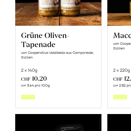
Grüne Oliven-
Macc
Tapenade
von Cooper
Sizilien
von Cooperativa Valdibella aus Camporeale,
Sizilien
2 x 140g
2 x 220g
10.20
12
CHF
CHF
In
3.64 pro 100g
2.82 pr
CHF
CHF
den
Warenkorb