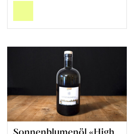
den
Warenkorb
Sonnenblumenöl «High