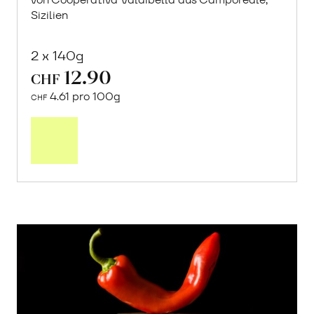
Sizilien
2 x 140g
12.90
CHF
4.61 pro 100g
CHF
In
den
Warenkorb