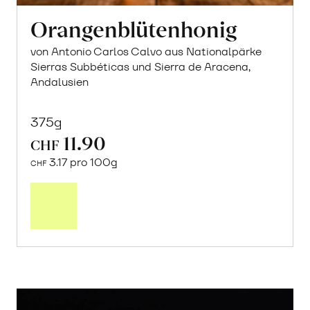
Orangenblütenhonig
von Antonio Carlos Calvo aus Nationalpärke
Sierras Subbéticas und Sierra de Aracena,
Andalusien
375g
11.90
CHF
3.17 pro 100g
CHF
In
den
Warenkorb