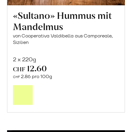
«Sultano» Hummus mit
Mandelmus
von Cooperativa Valdibella aus Camporeale,
Sizilien
2 x 220g
12.60
CHF
2.86 pro 100g
CHF
In
den
Warenkorb