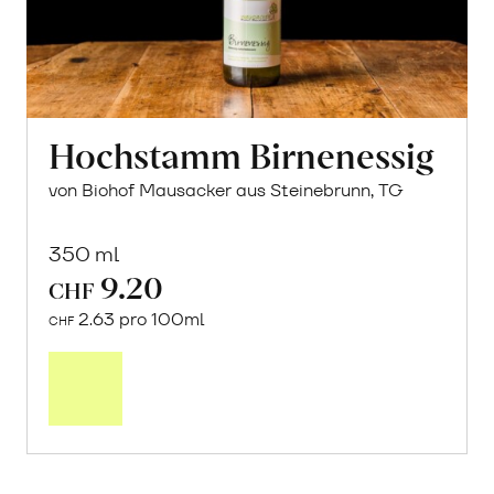
Hochstamm Birnenessig
von Biohof Mausacker aus Steinebrunn, TG
350 ml
9.20
CHF
2.63 pro 100ml
CHF
In
den
Warenkorb