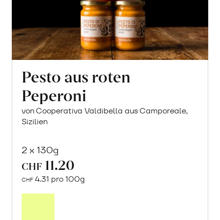
Pesto aus roten
Peperoni
von Cooperativa Valdibella aus Camporeale,
Sizilien
2 x 130g
11.20
CHF
4.31 pro 100g
CHF
In
den
Warenkorb