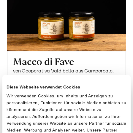
Macco di Fave
von Cooperativa Valdibella aus Camporeale,
Sizilien
Diese Webseite verwendet Cookies
2 x 220g
Wir verwenden Cookies, um Inhalte und Anzeigen zu
12.40
CHF
personalisieren, Funktionen für soziale Medien anbieten zu
können und die Zugriffe auf unsere Website zu
2.82 pro 100g
CHF
In
analysieren. Außerdem geben wir Informationen zu Ihrer
den
Verwendung unserer Website an unsere Partner für soziale
Warenkorb
Medien, Werbung und Analysen weiter. Unsere Partner