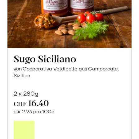
Sugo Siciliano
von Cooperativa Valdibella aus Camporeale,
Sizilien
2 x 280g
16.40
CHF
2.93 pro 100g
CHF
In
den
Warenkorb