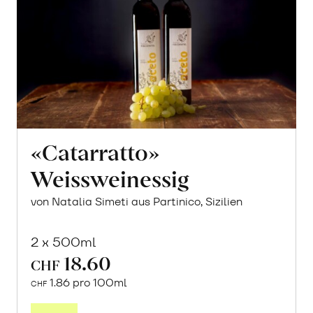
«Catarratto»
Weissweinessig
von Natalia Simeti aus Partinico, Sizilien
2 x 500ml
18.60
CHF
1.86 pro 100ml
CHF
In
den