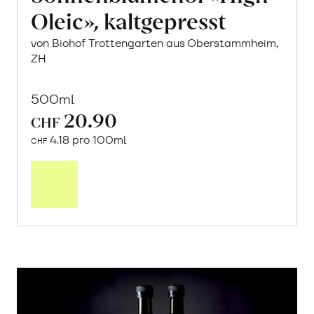
Oleic», kaltgepresst
von Biohof Trottengarten aus Oberstammheim,
ZH
500ml
20.90
CHF
4.18 pro 100ml
CHF
In
den
Warenkorb