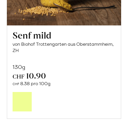
Senf mild
von Biohof Trottengarten aus Oberstammheim,
ZH
130g
10.90
CHF
8.38 pro 100g
CHF
In
den
Warenkorb