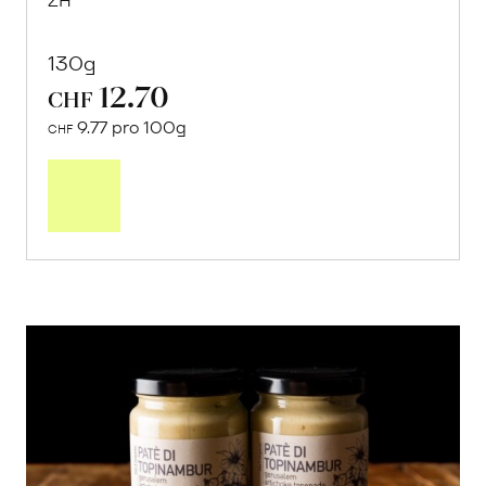
ZH
130g
12.70
CHF
9.77 pro 100g
CHF
In
den
Warenkorb