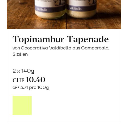
Topinambur-Tapenade
von Cooperativa Valdibella aus Camporeale,
Sizilien
2 x 140g
10.40
CHF
3.71 pro 100g
CHF
In
den
Warenkorb