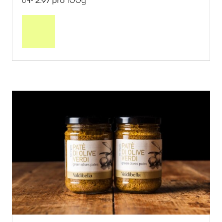
2.97 pro 100g
CHF
In
den
Warenkorb