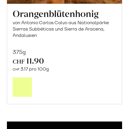
Orangenblütenhonig
von Antonio Carlos Calvo aus Nationalpärke
Sierras Subbéticas und Sierra de Aracena,
Andalusien
375g
11.90
CHF
3.17 pro 100g
CHF
In
den
Warenkorb