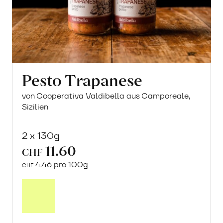
Pesto Trapanese
von Cooperativa Valdibella aus Camporeale,
Sizilien
2 x 130g
11.60
CHF
4.46 pro 100g
CHF
In
den
Warenkorb