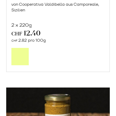
von Cooperativa Valdibella aus Camporeale,
Sizilien
2 x 220g
12.40
CHF
2.82 pro 100g
CHF
In
den
Warenkorb