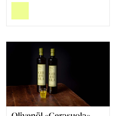
den
Warenkorb
Olivenöl «Cerasuola»