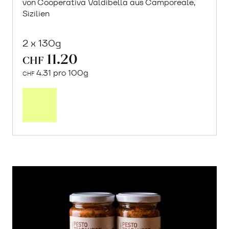
von Cooperativa Valdibella aus Camporeale,
Sizilien
2 x 130g
11.20
CHF
4.31 pro 100g
CHF
In
den
Warenkorb