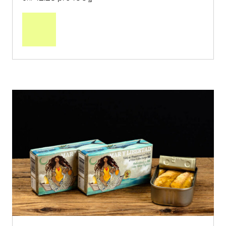
In
den
Warenkorb