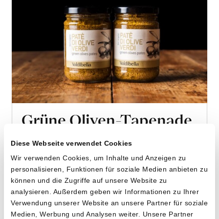
Grüne Oliven-Tapenade
von Cooperativa Valdibella aus Camporeale,
Diese Webseite verwendet Cookies
Sizilien
Wir verwenden Cookies, um Inhalte und Anzeigen zu
personalisieren, Funktionen für soziale Medien anbieten zu
2 x 140g
können und die Zugriffe auf unsere Website zu
10.20
CHF
analysieren. Außerdem geben wir Informationen zu Ihrer
3.64 pro 100g
Verwendung unserer Website an unsere Partner für soziale
CHF
In
Medien, Werbung und Analysen weiter. Unsere Partner