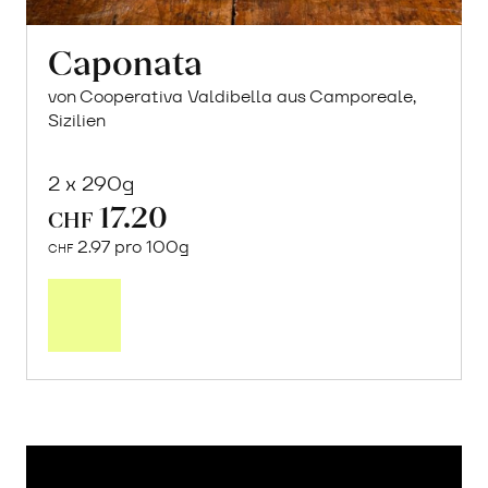
Caponata
von Cooperativa Valdibella aus Camporeale,
Sizilien
2 x 290g
17.20
CHF
2.97 pro 100g
CHF
In
den
Warenkorb