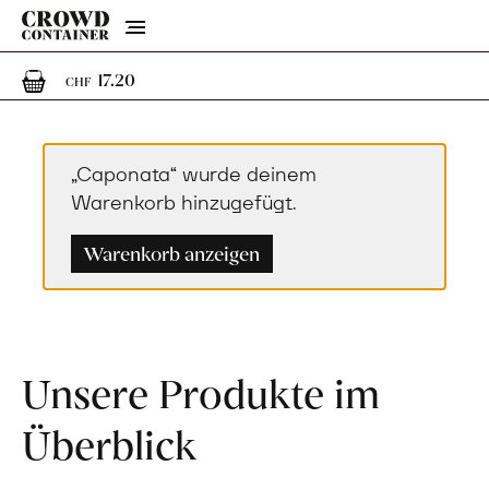
Menu
1
1 Artikel im Warenkorb
17.20
CHF
„Caponata“ wurde deinem
Warenkorb hinzugefügt.
Warenkorb anzeigen
Unsere Produkte im
Überblick