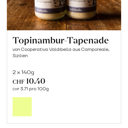
Topinambur-Tapenade
von Cooperativa Valdibella aus Camporeale,
Sizilien
2 x 140g
10.40
CHF
3.71 pro 100g
CHF
In
den
Warenkorb