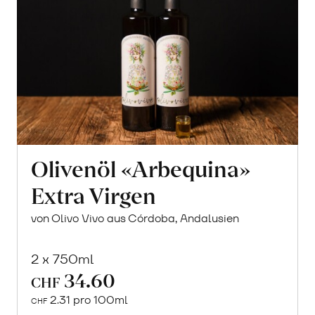
Olivenöl «Arbequina»
Extra Virgen
von Olivo Vivo aus Córdoba, Andalusien
2 x 750ml
34.60
CHF
2.31 pro 100ml
CHF
In