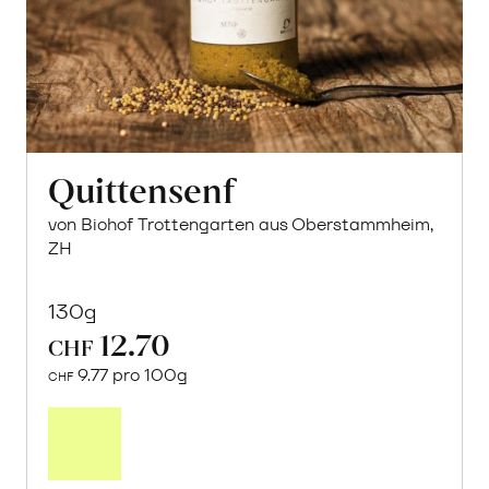
Quittensenf
von Biohof Trottengarten aus Oberstammheim,
ZH
130g
12.70
CHF
9.77 pro 100g
CHF
In
den
Warenkorb