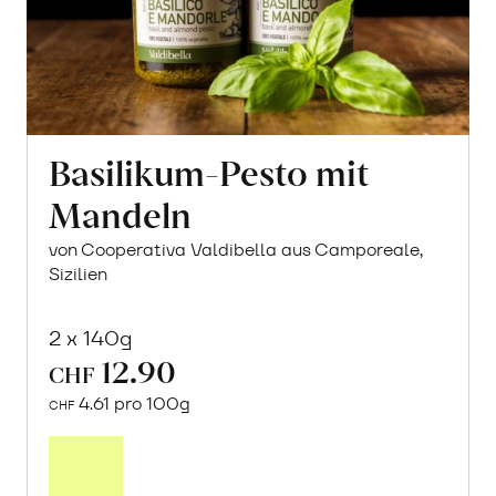
Basilikum-Pesto mit
Mandeln
von Cooperativa Valdibella aus Camporeale,
Sizilien
2 x 140g
12.90
CHF
4.61 pro 100g
CHF
In
den
Warenkorb