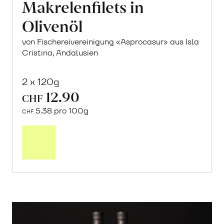
Makrelenfilets in
Olivenöl
von Fischereivereinigung «Asprocasur» aus Isla
Cristina, Andalusien
2 x 120g
12.90
CHF
5.38 pro 100g
CHF
In
den
Warenkorb