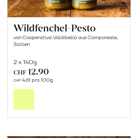
Wildfenchel-Pesto
von Cooperativa Valdibella aus Camporeale,
Sizilien
2 x 140g
12.90
CHF
4.61 pro 100g
CHF
In
den
Warenkorb