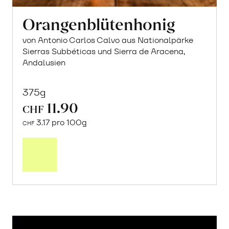
Orangenblütenhonig
von Antonio Carlos Calvo aus Nationalpärke
Sierras Subbéticas und Sierra de Aracena,
Andalusien
375g
11.90
CHF
3.17 pro 100g
CHF
In
den
Warenkorb