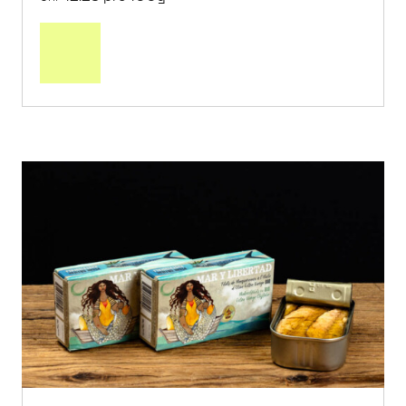
In
den
Warenkorb