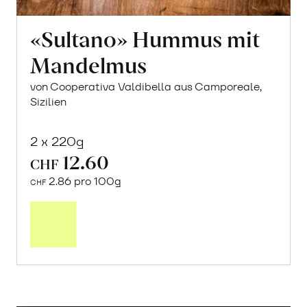
«Sultano» Hummus mit
Mandelmus
von Cooperativa Valdibella aus Camporeale,
Sizilien
2 x 220g
12.60
CHF
2.86 pro 100g
CHF
In
den
Warenkorb