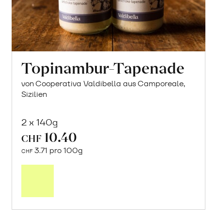
Topinambur-Tapenade
von Cooperativa Valdibella aus Camporeale,
Sizilien
2 x 140g
10.40
CHF
3.71 pro 100g
CHF
In
den
Warenkorb