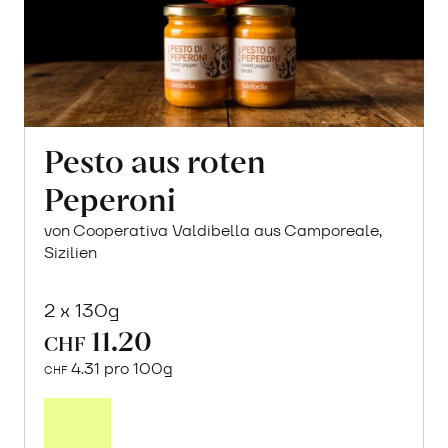
Pesto aus roten
Peperoni
von Cooperativa Valdibella aus Camporeale,
Sizilien
2 x 130g
11.20
CHF
4.31 pro 100g
CHF
In
den
Warenkorb