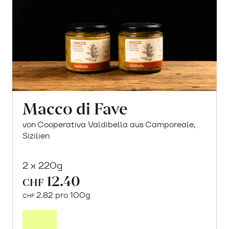
Macco di Fave
von Cooperativa Valdibella aus Camporeale,
Sizilien
2 x 220g
12.40
CHF
2.82 pro 100g
CHF
In
den
Warenkorb