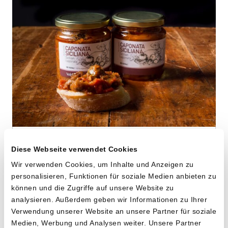
Caponata
Diese Webseite verwendet Cookies
von Cooperativa Valdibella aus Camporeale,
Wir verwenden Cookies, um Inhalte und Anzeigen zu
Sizilien
personalisieren, Funktionen für soziale Medien anbieten zu
können und die Zugriffe auf unsere Website zu
2 x 290g
analysieren. Außerdem geben wir Informationen zu Ihrer
17.20
Verwendung unserer Website an unsere Partner für soziale
CHF
Medien, Werbung und Analysen weiter. Unsere Partner