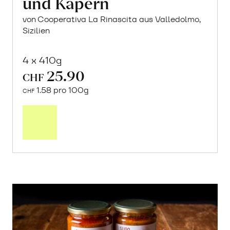
und Kapern
von Cooperativa La Rinascita aus Valledolmo,
Sizilien
4 x 410g
25.90
CHF
1.58 pro 100g
CHF
In
den
Warenkorb