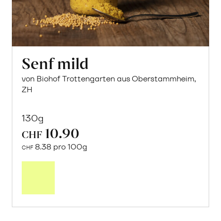
Senf mild
von Biohof Trottengarten aus Oberstammheim,
ZH
130g
10.90
CHF
8.38 pro 100g
CHF
In
den
Warenkorb