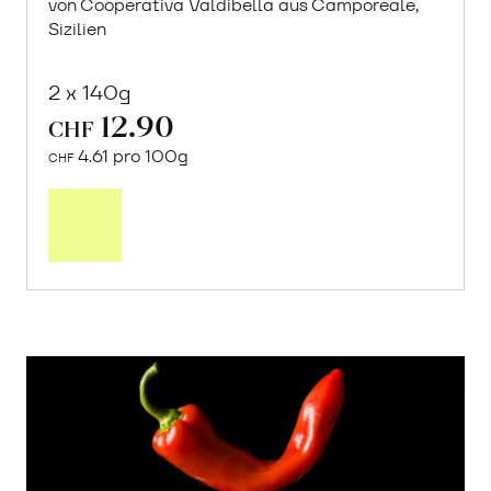
von Cooperativa Valdibella aus Camporeale,
Sizilien
2 x 140g
12.90
CHF
4.61 pro 100g
CHF
In
den
Warenkorb