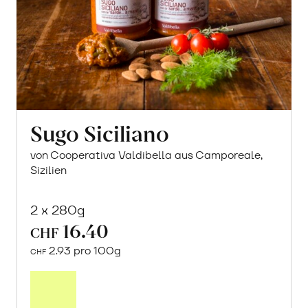
Sugo Siciliano
von Cooperativa Valdibella aus Camporeale,
Sizilien
2 x 280g
16.40
CHF
2.93 pro 100g
CHF
In
den
Warenkorb