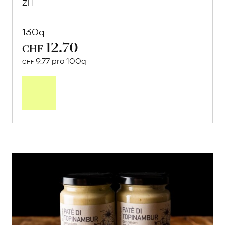
ZH
130g
12.70
CHF
9.77 pro 100g
CHF
In
den
Warenkorb