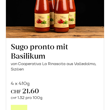
Sugo pronto mit
Basilikum
von Cooperativa La Rinascita aus Valledolmo,
Sizilien
4 x 410g
21.60
CHF
1.32 pro 100g
CHF
In
den