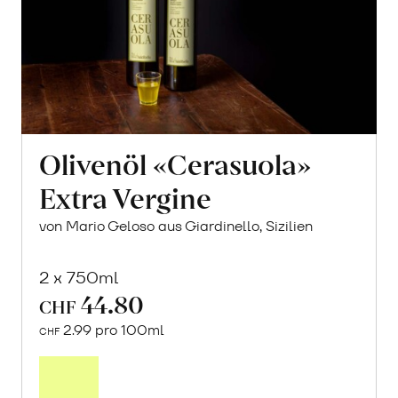
Olivenöl «Cerasuola»
Extra Vergine
von Mario Geloso aus Giardinello, Sizilien
2 x 750ml
44.80
CHF
2.99 pro 100ml
CHF
In
den
Warenkorb