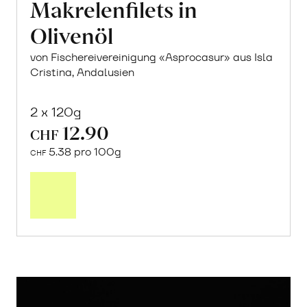
Makrelenfilets in
Olivenöl
von Fischereivereinigung «Asprocasur» aus Isla
Cristina, Andalusien
2 x 120g
12.90
CHF
5.38 pro 100g
CHF
In
den
Warenkorb