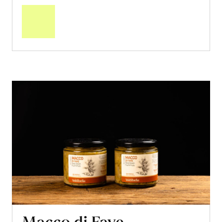
den
Warenkorb
Macco di Fave