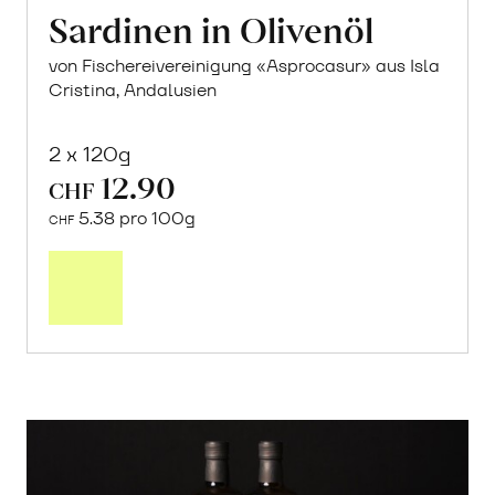
Sardinen in Olivenöl
von Fischereivereinigung «Asprocasur» aus Isla
Cristina, Andalusien
2 x 120g
12.90
CHF
5.38 pro 100g
CHF
In
den
Warenkorb