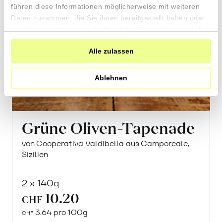
führen diese Informationen möglicherweise mit weiteren
Daten zusammen, die Sie ihnen bereitgestellt haben oder
die sie im Rahmen Ihrer Nutzung der Dienste gesammelt
haben.
Alle zulassen
Ablehnen
Grüne Oliven-Tapenade
von Cooperativa Valdibella aus Camporeale,
Sizilien
2 x 140g
10.20
CHF
3.64 pro 100g
CHF
In