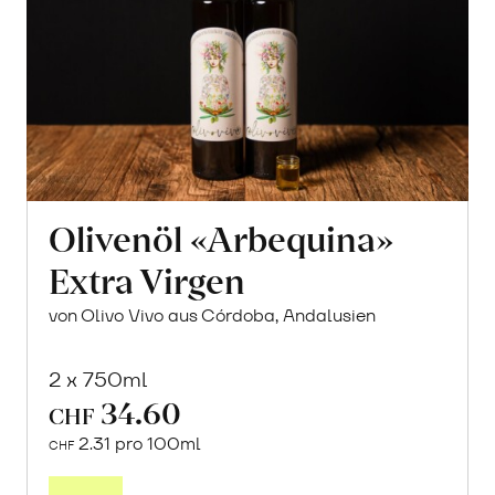
Olivenöl «Arbequina»
Extra Virgen
von Olivo Vivo aus Córdoba, Andalusien
2 x 750ml
34.60
CHF
2.31 pro 100ml
CHF
In
den