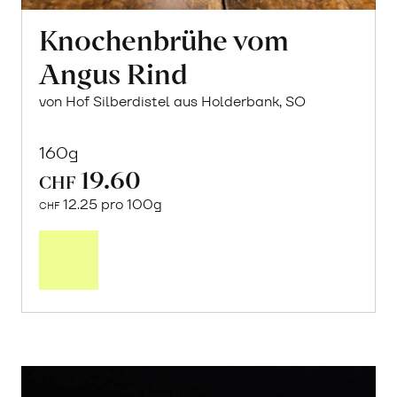
Knochenbrühe vom
Angus Rind
von Hof Silberdistel aus Holderbank, SO
160g
19.60
CHF
12.25 pro 100g
CHF
In
den
Warenkorb