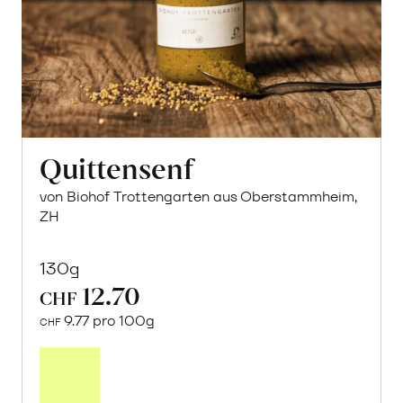
Quittensenf
von Biohof Trottengarten aus Oberstammheim,
ZH
130g
12.70
CHF
9.77 pro 100g
CHF
In
den
Warenkorb