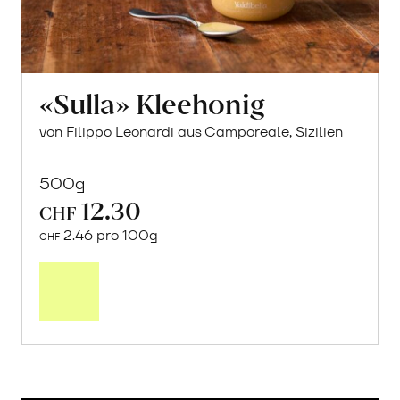
«Sulla» Kleehonig
von Filippo Leonardi aus Camporeale, Sizilien
500g
12.30
CHF
2.46 pro 100g
CHF
In
den
Warenkorb