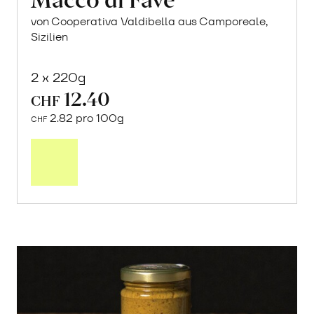
von Cooperativa Valdibella aus Camporeale,
Sizilien
2 x 220g
12.40
CHF
2.82 pro 100g
CHF
In
den
Warenkorb