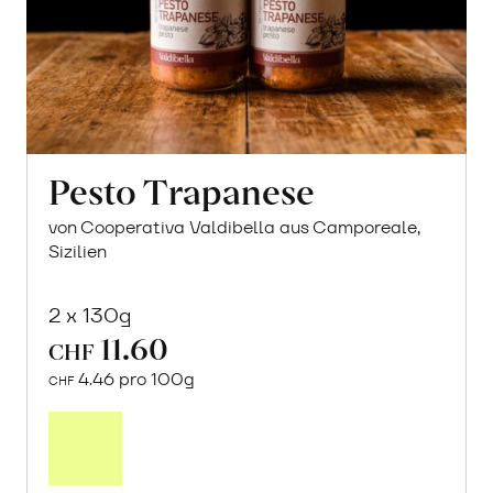
Pesto Trapanese
von Cooperativa Valdibella aus Camporeale,
Sizilien
2 x 130g
11.60
CHF
4.46 pro 100g
CHF
In
den
Warenkorb