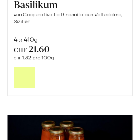
Basilikum
von Cooperativa La Rinascita aus Valledolmo,
Sizilien
4 x 410g
21.60
CHF
1.32 pro 100g
CHF
In
den
Warenkorb