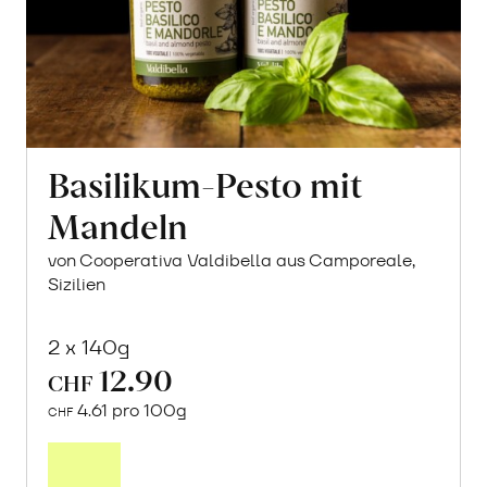
Basilikum-Pesto mit
Mandeln
von Cooperativa Valdibella aus Camporeale,
Sizilien
2 x 140g
12.90
CHF
4.61 pro 100g
CHF
In
den
Warenkorb