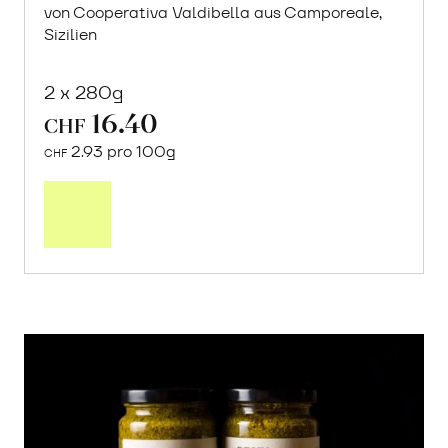
von Cooperativa Valdibella aus Camporeale,
Sizilien
2 x 280g
16.40
CHF
2.93 pro 100g
CHF
In
den
Warenkorb