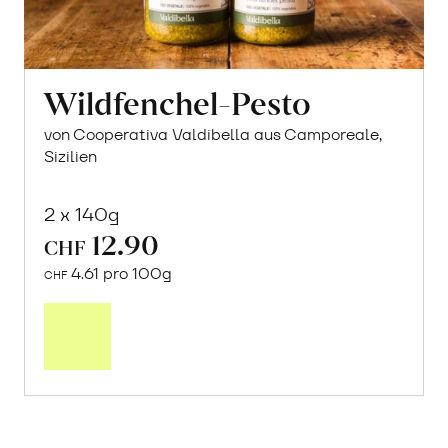
Wildfenchel-Pesto
von Cooperativa Valdibella aus Camporeale,
Sizilien
2 x 140g
12.90
CHF
4.61 pro 100g
CHF
In
den
Warenkorb